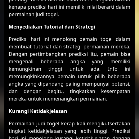
kenapa prediksi hari ini memiliki nilai berarti dalam
permainan judi togel.
Menyediakan Tutorial dan Strategi
Prediksi hari ini menolong pemain togel dalam
membuat tutorial dan strategi permainan mereka.
Dengan pertimbangkan prediksi itu, pemain bisa
mengenali beberapa angka yang memiliki
kemungkinan tinggi untuk ada. Info ini
memungkinkannya pemain untuk pilih beberapa
angka yang dipandang paling mempunyai potensi,
dan dengan begitu, tingkatkan kesempatan
mereka untuk memenangkan permainan.
Kurangi Ketidakjelasan
Permainan judi togel kerap kali mengikutsertakan
tingkat ketidakjelasan yang lebih tinggi. Prediksi
hari ini menolong kurangi ketidakjelasan dengan