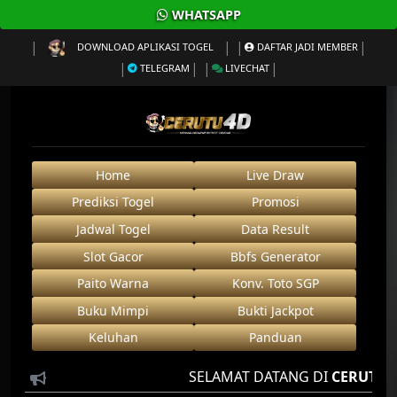
WHATSAPP
DOWNLOAD APLIKASI TOGEL
DAFTAR JADI MEMBER
TELEGRAM
LIVECHAT
Home
Live Draw
Prediksi Togel
Promosi
Jadwal Togel
Data Result
Slot Gacor
Bbfs Generator
Paito Warna
Konv. Toto SGP
Buku Mimpi
Bukti Jackpot
Keluhan
Panduan
SELAMAT DATANG DI
CERUTU4D
B