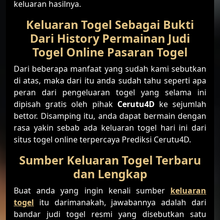
keluaran hasilnya.
Keluaran Togel Sebagai Bukti
Dari History Permainan Judi
Togel Online Pasaran Togel
Dari beberapa manfaat yang sudah kami sebutkan
di atas, maka dari itu anda sudah tahu seperti apa
peran dari pengeluaran togel yang selama ini
dipisah gratis oleh pihak
Cerutu4D
ke sejumlah
bettor. Disamping itu, anda dapat bermain dengan
rasa yakin sebab ada keluaran togel hari ini dari
situs togel online terpercaya Prediksi Cerutu4D.
Sumber Keluaran Togel Terbaru
dan Lengkap
Buat anda yang ingin kenali sumber
keluaran
togel
itu darimanakah, jawabannya adalah dari
bandar judi togel resmi yang disebutkan satu