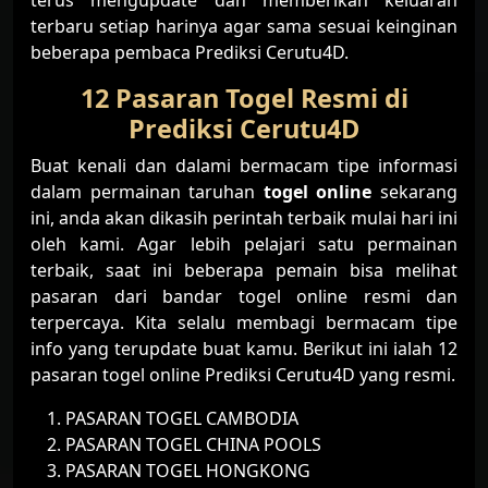
terus mengupdate dan memberikan keluaran
terbaru setiap harinya agar sama sesuai keinginan
beberapa pembaca Prediksi Cerutu4D.
12 Pasaran Togel Resmi di
Prediksi Cerutu4D
Buat kenali dan dalami bermacam tipe informasi
dalam permainan taruhan
togel online
sekarang
ini, anda akan dikasih perintah terbaik mulai hari ini
oleh kami. Agar lebih pelajari satu permainan
terbaik, saat ini beberapa pemain bisa melihat
pasaran dari bandar togel online resmi dan
terpercaya. Kita selalu membagi bermacam tipe
info yang terupdate buat kamu. Berikut ini ialah 12
pasaran togel online Prediksi Cerutu4D yang resmi.
PASARAN TOGEL CAMBODIA
PASARAN TOGEL CHINA POOLS
PASARAN TOGEL HONGKONG