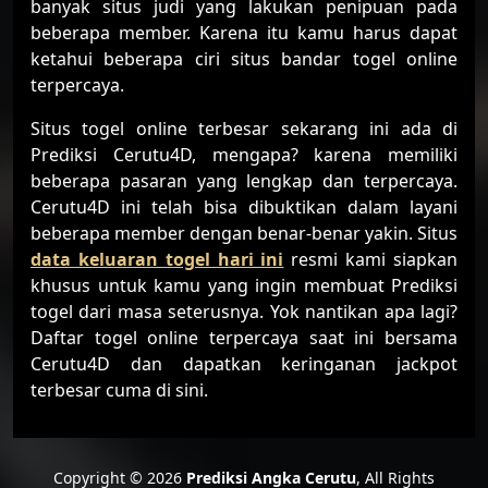
banyak situs judi yang lakukan penipuan pada
beberapa member. Karena itu kamu harus dapat
ketahui beberapa ciri situs bandar togel online
terpercaya.
Situs togel online terbesar sekarang ini ada di
Prediksi Cerutu4D, mengapa? karena memiliki
beberapa pasaran yang lengkap dan terpercaya.
Cerutu4D ini telah bisa dibuktikan dalam layani
beberapa member dengan benar-benar yakin. Situs
data keluaran togel hari ini
resmi kami siapkan
khusus untuk kamu yang ingin membuat Prediksi
togel dari masa seterusnya. Yok nantikan apa lagi?
Daftar togel online terpercaya saat ini bersama
Cerutu4D dan dapatkan keringanan jackpot
terbesar cuma di sini.
Copyright © 2026
Prediksi Angka Cerutu
, All Rights