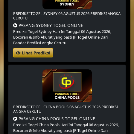
PREDIKSI TOGEL SYDNEY 06 AGUSTUS 2026 PREDIKSI ANGKA
CERUTU
PASANG SYDNEY TOGEL ONLINE
Prediksi Togel Sydney Hari Ini Tanggal 06 Agustus 2026,
Bocoran & Info Akurat yang pasti JP Togel Online Dari
Bandar Prediksi Angka Cerutu
Lihat Prediksi
PREDIKSI TOGEL CHINA POOLS 06 AGUSTUS 2026 PREDIKSI
ANGKA CERUTU
PASANG CHINA POOLS TOGEL ONLINE
Prediksi Togel China Pools Hari Ini Tanggal 06 Agustus 2026,
Bocoran & Info Akurat yang pasti JP Togel Online Dari