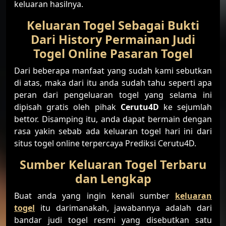
keluaran hasilnya.
Keluaran Togel Sebagai Bukti
Dari History Permainan Judi
Togel Online Pasaran Togel
Dari beberapa manfaat yang sudah kami sebutkan
di atas, maka dari itu anda sudah tahu seperti apa
peran dari pengeluaran togel yang selama ini
dipisah gratis oleh pihak
Cerutu4D
ke sejumlah
bettor. Disamping itu, anda dapat bermain dengan
rasa yakin sebab ada keluaran togel hari ini dari
situs togel online terpercaya Prediksi Cerutu4D.
Sumber Keluaran Togel Terbaru
dan Lengkap
Buat anda yang ingin kenali sumber
keluaran
togel
itu darimanakah, jawabannya adalah dari
bandar judi togel resmi yang disebutkan satu