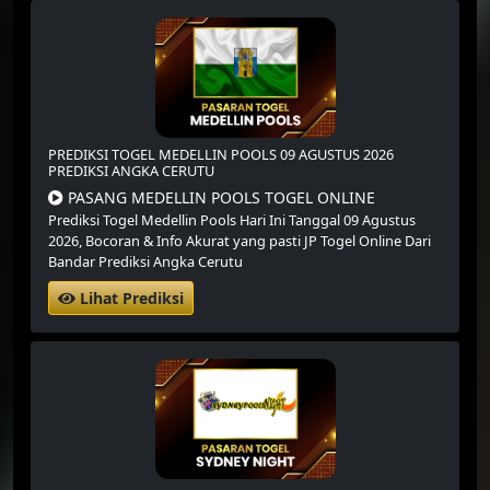
PREDIKSI TOGEL MEDELLIN POOLS 09 AGUSTUS 2026
PREDIKSI ANGKA CERUTU
PASANG MEDELLIN POOLS TOGEL ONLINE
Prediksi Togel Medellin Pools Hari Ini Tanggal 09 Agustus
2026,
Bocoran & Info Akurat yang pasti JP Togel Online Dari
Bandar Prediksi Angka Cerutu
Lihat Prediksi