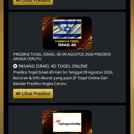
Lihat Prediksi
PREDIKSI TOGEL ISRAEL 4D 09 AGUSTUS 2026 PREDIKSI
ANGKA CERUTU
PASANG ISRAEL 4D TOGEL ONLINE
Prediksi Togel Israel 4D Hari Ini Tanggal 09 Agustus 2026,
Bocoran & Info Akurat yang pasti JP Togel Online Dari
Bandar Prediksi Angka Cerutu
Lihat Prediksi