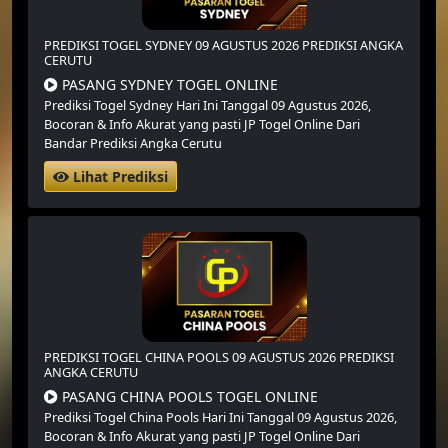
PREDIKSI TOGEL SYDNEY 09 AGUSTUS 2026 PREDIKSI ANGKA
CERUTU
PASANG SYDNEY TOGEL ONLINE
Prediksi Togel Sydney Hari Ini Tanggal 09 Agustus 2026,
Bocoran & Info Akurat yang pasti JP Togel Online Dari
Bandar Prediksi Angka Cerutu
Lihat Prediksi
PREDIKSI TOGEL CHINA POOLS 09 AGUSTUS 2026 PREDIKSI
ANGKA CERUTU
PASANG CHINA POOLS TOGEL ONLINE
Prediksi Togel China Pools Hari Ini Tanggal 09 Agustus 2026,
Bocoran & Info Akurat yang pasti JP Togel Online Dari