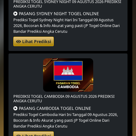
PREDIKSI TOGEL SYDNEY NIGHT 09 AGUSTUS 2026 PREDIKSI
ANGKA CERUTU
PASANG SYDNEY NIGHT TOGEL ONLINE
Prediksi Togel Sydney Night Hari Ini Tanggal 09 Agustus
2026,
Bocoran & Info Akurat yang pasti JP Togel Online Dari
Bandar Prediksi Angka Cerutu
Lihat Prediksi
PREDIKSI TOGEL CAMBODIA 09 AGUSTUS 2026 PREDIKSI
ANGKA CERUTU
PASANG CAMBODIA TOGEL ONLINE
Prediksi Togel Cambodia Hari Ini Tanggal 09 Agustus 2026,
Bocoran & Info Akurat yang pasti JP Togel Online Dari
Bandar Prediksi Angka Cerutu