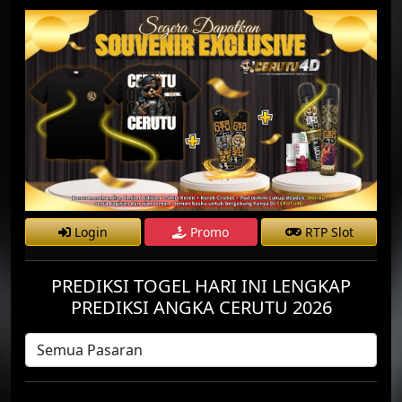
Login
Promo
RTP Slot
PREDIKSI TOGEL HARI INI LENGKAP
PREDIKSI ANGKA CERUTU 2026