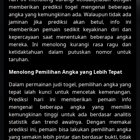
memberikan prediksi togel mengenai beberapa
angka yang kemungkinan ada. Walaupun tidak ada
jaminan jika prediksi akan betul, info ini
memberikan pemain sedikit keyakinan diri dan
kepercayaan saat menentukan beberapa angka
mereka. Ini menolong kurangi rasa ragu dan
ketidaktahuan dalam putuskan nomor untuk
taruhan.
Menolong Pemilihan Angka yang Lebih Tepat
Dalam permainan judi togel, pemilihan angka yang
tepat ialah kunci untuk mencetak kemenangan.
Prediksi hari ini memberikan pemain info
mengenai beberapa angka yang memiliki
kemungkinan tinggi untuk ada berdasar analitis
statistik dan trend awalnya. Dengan memakai
prediksi ini, pemain bisa lakukan pemilihan angka
yang semakin lebih pintar dan berdasar bukti, tidak