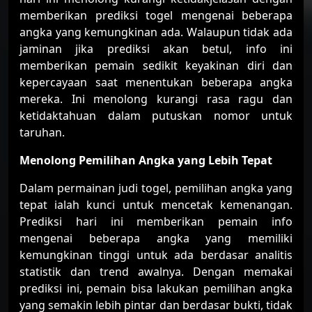
memberikan prediksi togel mengenai beberapa
angka yang kemungkinan ada. Walaupun tidak ada
jaminan jika prediksi akan betul, info ini
memberikan pemain sedikit keyakinan diri dan
kepercayaan saat menentukan beberapa angka
mereka. Ini menolong kurangi rasa ragu dan
ketidaktahuan dalam putuskan nomor untuk
taruhan.
Menolong Pemilihan Angka yang Lebih Tepat
Dalam permainan judi togel, pemilihan angka yang
tepat ialah kunci untuk mencetak kemenangan.
Prediksi hari ini memberikan pemain info
mengenai beberapa angka yang memiliki
kemungkinan tinggi untuk ada berdasar analitis
statistik dan trend awalnya. Dengan memakai
prediksi ini, pemain bisa lakukan pemilihan angka
yang semakin lebih pintar dan berdasar bukti, tidak