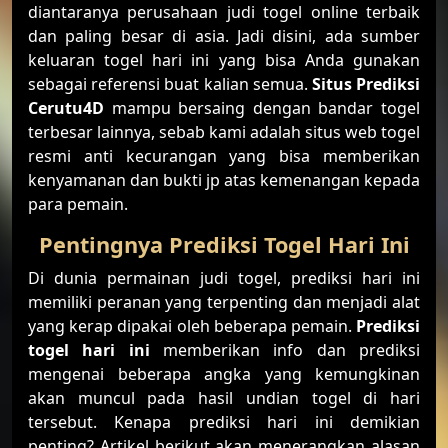
diantaranya perusahaan judi togel online terbaik
dan paling besar di asia. Jadi disini, ada sumber
keluaran togel hari ini yang bisa Anda gunakan
sebagai referensi buat kalian semua.
Situs Prediksi
Cerutu4D
mampu bersaing dengan bandar togel
terbesar lainnya, sebab kami adalah situs web togel
resmi anti kecurangan yang bisa memberikan
kenyamanan dan bukti jp atas kemenangan kepada
para pemain.
Pentingnya Prediksi Togel Hari Ini
Di dunia permainan judi togel, prediksi hari ini
memiliki peranan yang terpenting dan menjadi alat
yang kerap dipakai oleh beberapa pemain.
Prediksi
togel hari ini
memberikan info dan prediksi
mengenai beberapa angka yang kemungkinan
akan muncul pada hasil undian togel di hari
tersebut. Kenapa prediksi hari ini demikian
penting? Artikel berikut akan menerangkan alasan