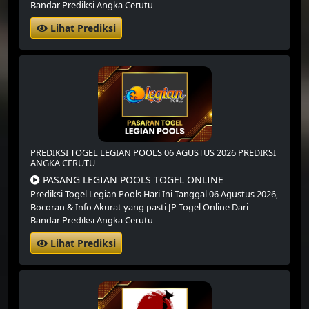
Bandar Prediksi Angka Cerutu
Lihat Prediksi
PREDIKSI TOGEL LEGIAN POOLS 06 AGUSTUS 2026 PREDIKSI
ANGKA CERUTU
PASANG LEGIAN POOLS TOGEL ONLINE
Prediksi Togel Legian Pools Hari Ini Tanggal 06 Agustus 2026,
Bocoran & Info Akurat yang pasti JP Togel Online Dari
Bandar Prediksi Angka Cerutu
Lihat Prediksi