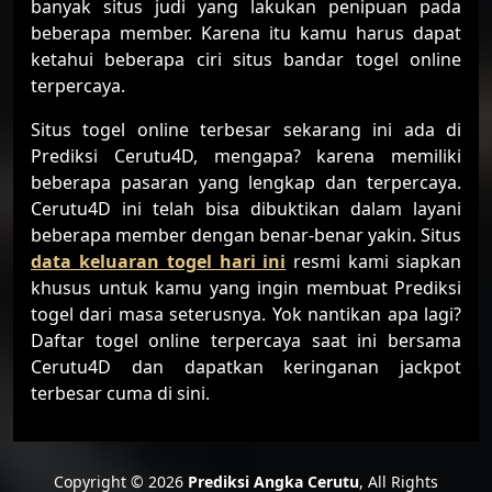
banyak situs judi yang lakukan penipuan pada
beberapa member. Karena itu kamu harus dapat
ketahui beberapa ciri situs bandar togel online
terpercaya.
Situs togel online terbesar sekarang ini ada di
Prediksi Cerutu4D, mengapa? karena memiliki
beberapa pasaran yang lengkap dan terpercaya.
Cerutu4D ini telah bisa dibuktikan dalam layani
beberapa member dengan benar-benar yakin. Situs
data keluaran togel hari ini
resmi kami siapkan
khusus untuk kamu yang ingin membuat Prediksi
togel dari masa seterusnya. Yok nantikan apa lagi?
Daftar togel online terpercaya saat ini bersama
Cerutu4D dan dapatkan keringanan jackpot
terbesar cuma di sini.
Copyright © 2026
Prediksi Angka Cerutu
, All Rights