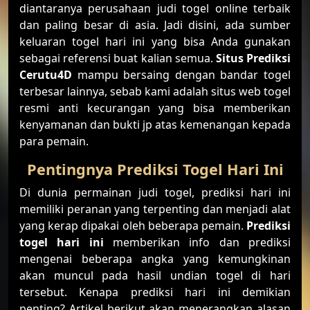
diantaranya perusahaan judi togel online terbaik
dan paling besar di asia. Jadi disini, ada sumber
keluaran togel hari ini yang bisa Anda gunakan
sebagai referensi buat kalian semua.
Situs Prediksi
Cerutu4D
mampu bersaing dengan bandar togel
terbesar lainnya, sebab kami adalah situs web togel
resmi anti kecurangan yang bisa memberikan
kenyamanan dan bukti jp atas kemenangan kepada
para pemain.
Pentingnya Prediksi Togel Hari Ini
Di dunia permainan judi togel, prediksi hari ini
memiliki peranan yang terpenting dan menjadi alat
yang kerap dipakai oleh beberapa pemain.
Prediksi
togel hari ini
memberikan info dan prediksi
mengenai beberapa angka yang kemungkinan
akan muncul pada hasil undian togel di hari
tersebut. Kenapa prediksi hari ini demikian
penting? Artikel berikut akan menerangkan alasan