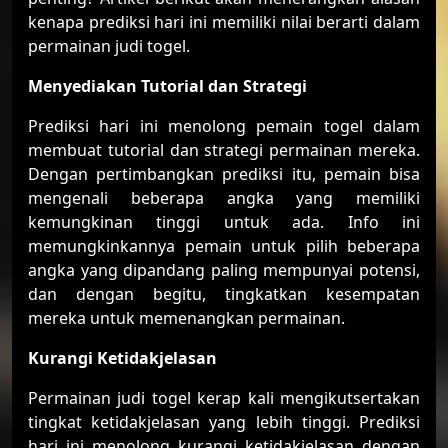
kenapa prediksi hari ini memiliki nilai berarti dalam
permainan judi togel.
Menyediakan Tutorial dan Strategi
Prediksi hari ini menolong pemain togel dalam
membuat tutorial dan strategi permainan mereka.
Dengan pertimbangkan prediksi itu, pemain bisa
mengenali beberapa angka yang memiliki
kemungkinan tinggi untuk ada. Info ini
memungkinkannya pemain untuk pilih beberapa
angka yang dipandang paling mempunyai potensi,
dan dengan begitu, tingkatkan kesempatan
mereka untuk memenangkan permainan.
Kurangi Ketidakjelasan
Permainan judi togel kerap kali mengikutsertakan
tingkat ketidakjelasan yang lebih tinggi. Prediksi
hari ini menolong kurangi ketidakjelasan dengan