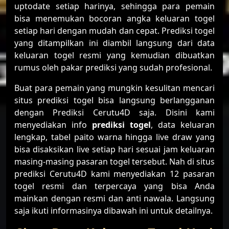
uptodate setiap harinya, sehingga para pemain
bisa menemukan bocoran angka keluaran togel
setiap hari dengan mudah dan cepat. Prediksi togel
yang ditampilkan ini diambil langsung dari data
keluaran togel resmi yang kemudian dibuatkan
rumus oleh pakar prediksi yang sudah profesional.
Buat para pemain yang mungkin kesulitan mencari
situs prediksi togel bisa langsung berlangganan
dengan Prediksi Cerutu4D saja. Disini kami
menyediakan info
prediksi togel
, data keluaran
lengkap, tabel paito warna hingga live draw yang
bisa disaksikan live setiap hari sesuai jam keluaran
masing-masing pasaran togel tersebut. Nah di situs
prediksi Cerutu4D kami menyediakan 12 pasaran
togel resmi dan terpercaya yang bisa Anda
mainkan dengan resmi dan anti nawala. Langsung
saja ikuti informasinya dibawah ini untuk detailnya.