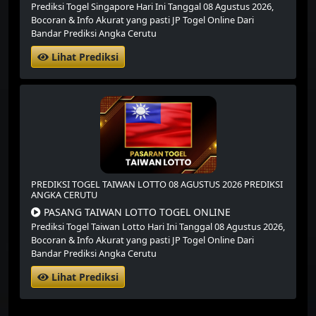
Prediksi Togel Singapore Hari Ini Tanggal 08 Agustus 2026,
Bocoran & Info Akurat yang pasti JP Togel Online Dari
Bandar Prediksi Angka Cerutu
Lihat Prediksi
PREDIKSI TOGEL TAIWAN LOTTO 08 AGUSTUS 2026 PREDIKSI
ANGKA CERUTU
PASANG TAIWAN LOTTO TOGEL ONLINE
Prediksi Togel Taiwan Lotto Hari Ini Tanggal 08 Agustus 2026,
Bocoran & Info Akurat yang pasti JP Togel Online Dari
Bandar Prediksi Angka Cerutu
Lihat Prediksi