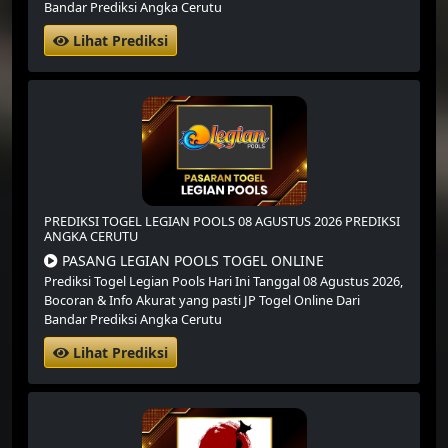
Bandar Prediksi Angka Cerutu
Lihat Prediksi
PREDIKSI TOGEL LEGIAN POOLS 08 AGUSTUS 2026 PREDIKSI
ANGKA CERUTU
PASANG LEGIAN POOLS TOGEL ONLINE
Prediksi Togel Legian Pools Hari Ini Tanggal 08 Agustus 2026,
Bocoran & Info Akurat yang pasti JP Togel Online Dari
Bandar Prediksi Angka Cerutu
Lihat Prediksi