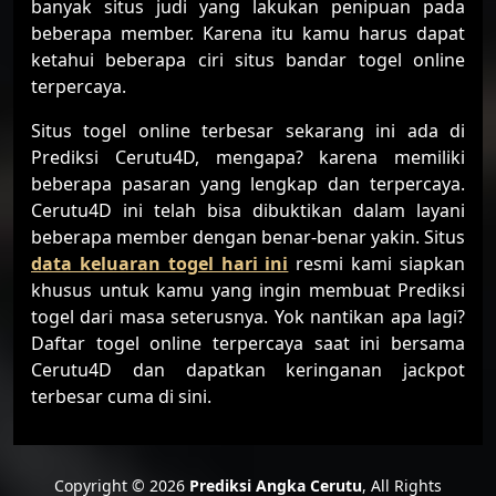
banyak situs judi yang lakukan penipuan pada
beberapa member. Karena itu kamu harus dapat
ketahui beberapa ciri situs bandar togel online
terpercaya.
Situs togel online terbesar sekarang ini ada di
Prediksi Cerutu4D, mengapa? karena memiliki
beberapa pasaran yang lengkap dan terpercaya.
Cerutu4D ini telah bisa dibuktikan dalam layani
beberapa member dengan benar-benar yakin. Situs
data keluaran togel hari ini
resmi kami siapkan
khusus untuk kamu yang ingin membuat Prediksi
togel dari masa seterusnya. Yok nantikan apa lagi?
Daftar togel online terpercaya saat ini bersama
Cerutu4D dan dapatkan keringanan jackpot
terbesar cuma di sini.
Copyright © 2026
Prediksi Angka Cerutu
, All Rights