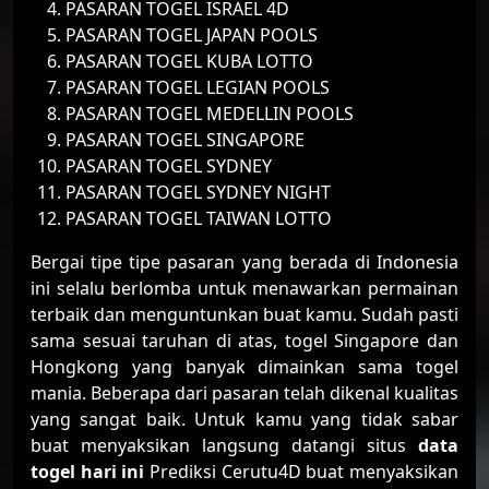
PASARAN TOGEL ISRAEL 4D
PASARAN TOGEL JAPAN POOLS
PASARAN TOGEL KUBA LOTTO
PASARAN TOGEL LEGIAN POOLS
PASARAN TOGEL MEDELLIN POOLS
PASARAN TOGEL SINGAPORE
PASARAN TOGEL SYDNEY
PASARAN TOGEL SYDNEY NIGHT
PASARAN TOGEL TAIWAN LOTTO
Bergai tipe tipe pasaran yang berada di Indonesia
ini selalu berlomba untuk menawarkan permainan
terbaik dan menguntunkan buat kamu. Sudah pasti
sama sesuai taruhan di atas, togel Singapore dan
Hongkong yang banyak dimainkan sama togel
mania. Beberapa dari pasaran telah dikenal kualitas
yang sangat baik. Untuk kamu yang tidak sabar
buat menyaksikan langsung datangi situs
data
togel hari ini
Prediksi Cerutu4D buat menyaksikan