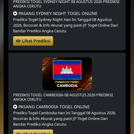
PREDIKSI TOGEL SYDNEY NIGHT 08 AGUSTUS 2026 PREDIKSI
ANGKA CERUTU
PASANG SYDNEY NIGHT TOGEL ONLINE
Prediksi Togel Sydney Night Hari Ini Tanggal 08 Agustus
2026,
Bocoran & Info Akurat yang pasti JP Togel Online Dari
Bandar Prediksi Angka Cerutu
Lihat Prediksi
PREDIKSI TOGEL CAMBODIA 08 AGUSTUS 2026 PREDIKSI
ANGKA CERUTU
PASANG CAMBODIA TOGEL ONLINE
Prediksi Togel Cambodia Hari Ini Tanggal 08 Agustus 2026,
Bocoran & Info Akurat yang pasti JP Togel Online Dari
Bandar Prediksi Angka Cerutu