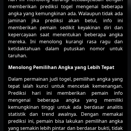
memberikan prediksi togel mengenai beberapa
angka yang kemungkinan ada. Walaupun tidak ada
jaminan jika prediksi akan betul, info ini
memberikan pemain sedikit keyakinan diri dan
kepercayaan saat menentukan beberapa angka
mereka. Ini menolong kurangi rasa ragu dan
ketidaktahuan dalam putuskan nomor untuk
taruhan.
Menolong Pemilihan Angka yang Lebih Tepat
Dalam permainan judi togel, pemilihan angka yang
tepat ialah kunci untuk mencetak kemenangan.
Prediksi hari ini memberikan pemain info
mengenai beberapa angka yang memiliki
kemungkinan tinggi untuk ada berdasar analitis
statistik dan trend awalnya. Dengan memakai
prediksi ini, pemain bisa lakukan pemilihan angka
yang semakin lebih pintar dan berdasar bukti, tidak