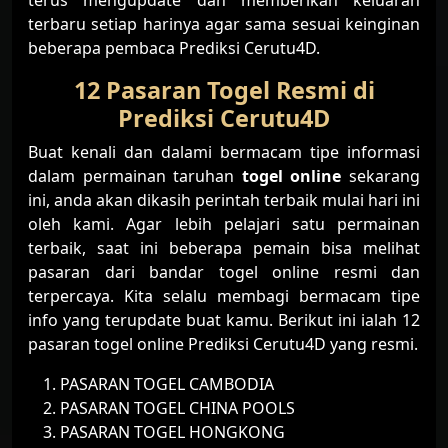
terus mengupdate dan memberikan keluaran
terbaru setiap harinya agar sama sesuai keinginan
beberapa pembaca Prediksi Cerutu4D.
12 Pasaran Togel Resmi di
Prediksi Cerutu4D
Buat kenali dan dalami bermacam tipe informasi
dalam permainan taruhan
togel online
sekarang
ini, anda akan dikasih perintah terbaik mulai hari ini
oleh kami. Agar lebih pelajari satu permainan
terbaik, saat ini beberapa pemain bisa melihat
pasaran dari bandar togel online resmi dan
terpercaya. Kita selalu membagi bermacam tipe
info yang terupdate buat kamu. Berikut ini ialah 12
pasaran togel online Prediksi Cerutu4D yang resmi.
PASARAN TOGEL CAMBODIA
PASARAN TOGEL CHINA POOLS
PASARAN TOGEL HONGKONG