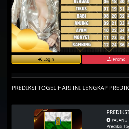
Login
Promo
PREDIKSI TOGEL HARI INI LENGKAP PREDI
PREDIKS
PASANG 
Prediksi To