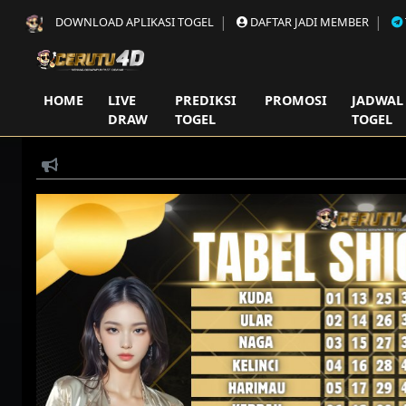
DOWNLOAD APLIKASI TOGEL
DAFTAR JADI MEMBER
HOME
LIVE
PREDIKSI
PROMOSI
JADWAL
DRAW
TOGEL
TOGEL