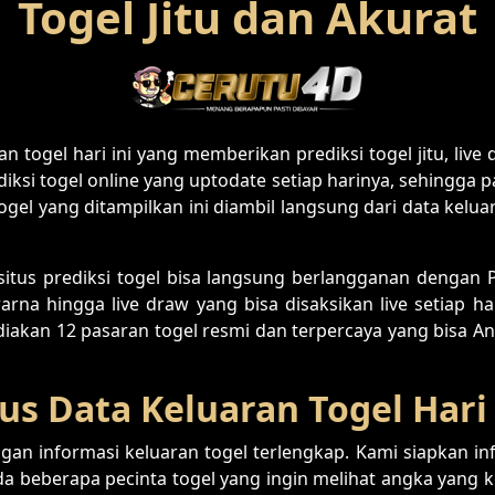
Togel Jitu dan Akurat
n togel hari ini yang memberikan prediksi togel jitu, live
ediksi togel online yang uptodate setiap harinya, sehing
togel yang ditampilkan ini diambil langsung dari data kel
tus prediksi togel bisa langsung berlangganan dengan P
warna hingga live draw yang bisa disaksikan live setiap 
ediakan 12 pasaran togel resmi dan terpercaya yang bisa 
tus Data Keluaran Togel Hari 
ngan informasi keluaran togel terlengkap. Kami siapkan inf
da beberapa pecinta togel yang ingin melihat angka yang 