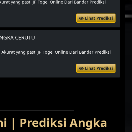
urat yang pasti JP Togel Online Dari Bandar Prediksi
Lihat Prediksi
ANGKA CERUTU
 Akurat yang pasti JP Togel Online Dari Bandar Prediksi
Lihat Prediksi
ni | Prediksi Angka