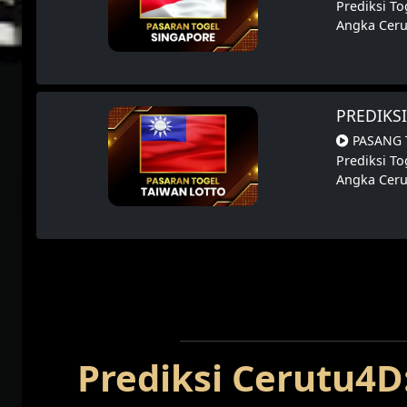
Prediksi To
Angka Ceru
PREDIKS
PASANG 
Prediksi To
Angka Ceru
Prediksi Cerutu4D: