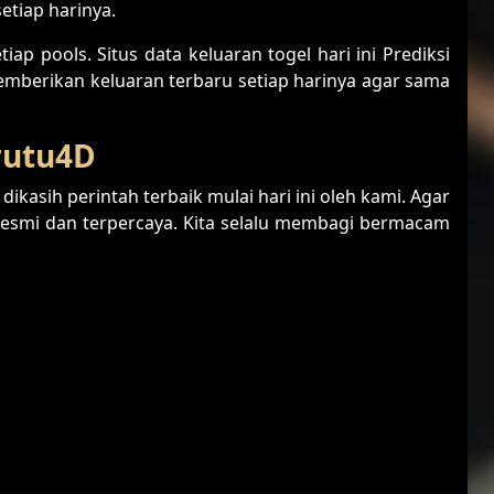
etiap harinya.
ap pools. Situs data keluaran togel hari ini Prediksi
mberikan keluaran terbaru setiap harinya agar sama
erutu4D
dikasih perintah terbaik mulai hari ini oleh kami. Agar
e resmi dan terpercaya. Kita selalu membagi bermacam