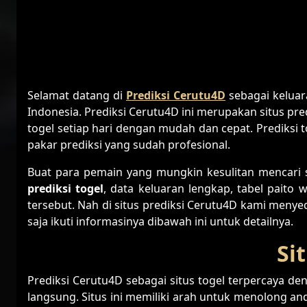
Selamat datang di
Prediksi Cerutu4D
sebagai keluara
Indonesia. Prediksi Cerutu4D ini merupakan situs pr
togel setiap hari dengan mudah dan cepat. Prediksi 
pakar prediksi yang sudah profesional.
Buat para pemain yang mungkin kesulitan mencari si
prediksi togel
, data keluaran lengkap, tabel paito 
tersebut. Nah di situs prediksi Cerutu4D kami meny
saja ikuti informasinya dibawah ini untuk detailnya.
Si
Prediksi Cerutu4D sebagai situs togel terpercaya de
langsung. Situs ini memiliki arah untuk menolong an