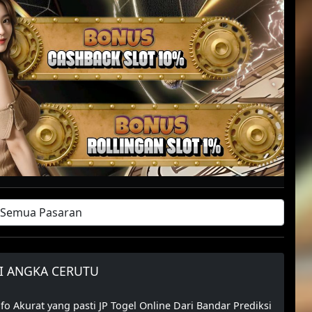
SI ANGKA CERUTU
fo Akurat yang pasti JP Togel Online Dari Bandar Prediksi