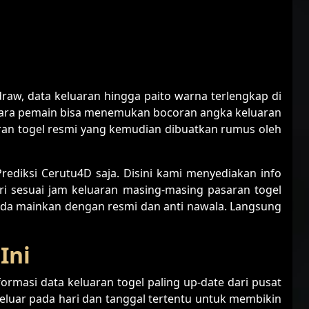
 draw, data keluaran hingga paito warna terlengkap di
ga para pemain bisa menemukan bocoran angka keluaran
uaran togel resmi yang kemudian dibuatkan rumus oleh
rediksi Cerutu4D saja. Disini kami menyediakan info
hari sesuai jam keluaran masing-masing pasaran togel
Anda mainkan dengan resmi dan anti nawala. Langsung
Ini
ormasi data keluaran togel paling up-date dari pusat
keluar pada hari dan tanggal tertentu untuk membikin