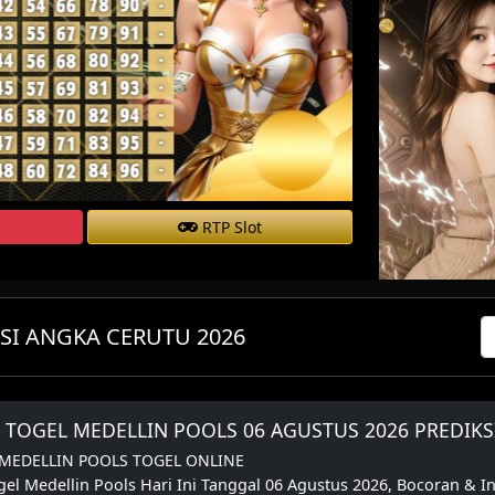
RTP Slot
KSI ANGKA CERUTU 2026
I TOGEL MEDELLIN POOLS 06 AGUSTUS 2026 PREDIK
MEDELLIN POOLS TOGEL ONLINE
gel Medellin Pools Hari Ini Tanggal 06 Agustus 2026,
Bocoran & In