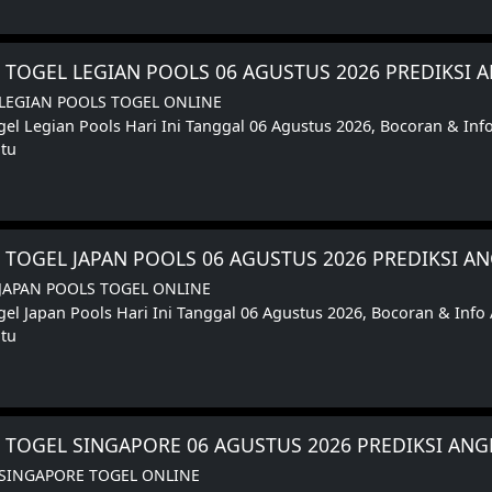
I TOGEL LEGIAN POOLS 06 AGUSTUS 2026 PREDIKSI 
LEGIAN POOLS TOGEL ONLINE
gel Legian Pools Hari Ini Tanggal 06 Agustus 2026,
Bocoran & Info
tu
I TOGEL JAPAN POOLS 06 AGUSTUS 2026 PREDIKSI A
JAPAN POOLS TOGEL ONLINE
gel Japan Pools Hari Ini Tanggal 06 Agustus 2026,
Bocoran & Info 
tu
I TOGEL SINGAPORE 06 AGUSTUS 2026 PREDIKSI AN
SINGAPORE TOGEL ONLINE