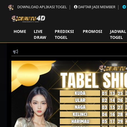
DOWNLOAD APLIKASI TOGEL
DAFTAR JADI MEMBER
HOME
LIVE
PREDIKSI
PROMOSI
JADWAL
DRAW
TOGEL
TOGEL