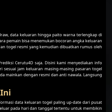
 draw, data keluaran hingga paito warna terlengkap di
ga para pemain bisa menemukan bocoran angka keluaran
uaran togel resmi yang kemudian dibuatkan rumus oleh
rediksi Cerutu4D saja. Disini kami menyediakan info
hari sesuai jam keluaran masing-masing pasaran togel
Anda mainkan dengan resmi dan anti nawala. Langsung
Ini
ormasi data keluaran togel paling up-date dari pusat
keluar pada hari dan tanggal tertentu untuk membikin