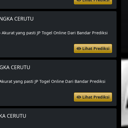
ANGKA CERUTU
 Akurat yang pasti JP Togel Online Dari Bandar Prediksi
Lihat Prediksi
NGKA CERUTU
Akurat yang pasti JP Togel Online Dari Bandar Prediksi
Lihat Prediksi
GKA CERUTU