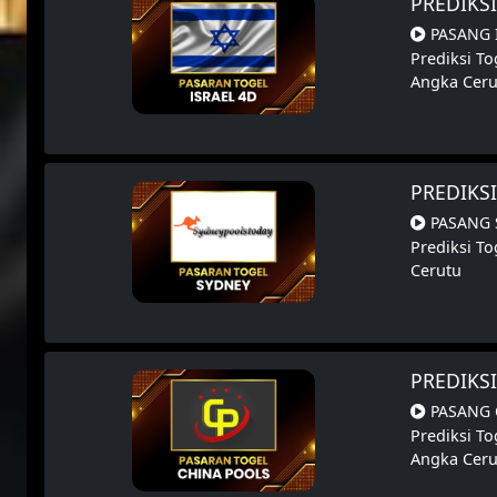
PREDIKSI
PASANG 
Prediksi To
Angka Ceru
PREDIKS
PASANG 
Prediksi To
Cerutu
PREDIKS
PASANG 
Prediksi To
Angka Ceru