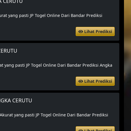
KA CERUTU
rat yang pasti JP Togel Online Dari Bandar Prediksi
Lihat Prediksi
CERUTU
t yang pasti JP Togel Online Dari Bandar Prediksi Angka
Lihat Prediksi
ANGKA CERUTU
Akurat yang pasti JP Togel Online Dari Bandar Prediksi
Lihat Prediksi