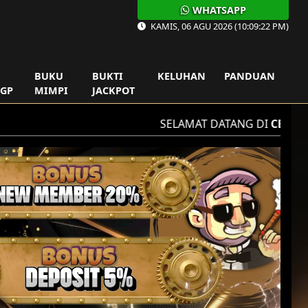
WHATSAPP
KAMIS, 06 AGU 2026 (
10:09:24 PM
)
BUKU
BUKTI
KELUHAN
PANDUAN
SGP
MIMPI
JACKPOT
SELAMAT DATANG DI
CERUTU4D
B