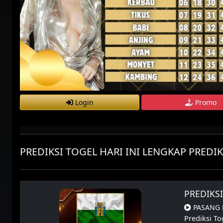
Login
Promo
PREDIKSI TOGEL HARI INI LENGKAP PREDI
PREDIKS
PASANG 
Prediksi To