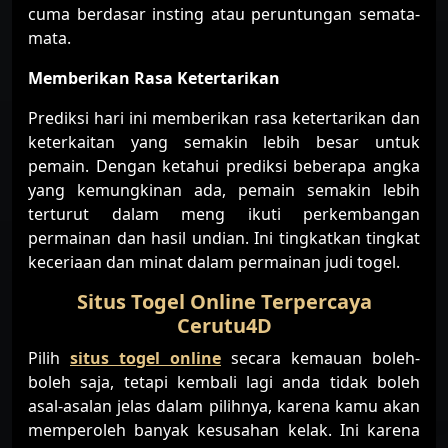
cuma berdasar insting atau peruntungan semata-
mata.
Memberikan Rasa Ketertarikan
Prediksi hari ini memberikan rasa ketertarikan dan
keterkaitan yang semakin lebih besar untuk
pemain. Dengan ketahui prediksi beberapa angka
yang kemungkinan ada, pemain semakin lebih
terturut dalam meng ikuti perkembangan
permainan dan hasil undian. Ini tingkatkan tingkat
keceriaan dan minat dalam permainan judi togel.
Situs Togel Online Terpercaya
Cerutu4D
Pilih
situs togel online
secara kemauan boleh-
boleh saja, tetapi kembali lagi anda tidak boleh
asal-asalan jelas dalam pilihnya, karena kamu akan
memperoleh banyak kesusahan kelak. Ini karena