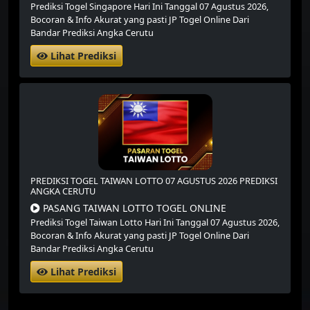
Prediksi Togel Singapore Hari Ini Tanggal 07 Agustus 2026,
Bocoran & Info Akurat yang pasti JP Togel Online Dari
Bandar Prediksi Angka Cerutu
Lihat Prediksi
PREDIKSI TOGEL TAIWAN LOTTO 07 AGUSTUS 2026 PREDIKSI
ANGKA CERUTU
PASANG TAIWAN LOTTO TOGEL ONLINE
Prediksi Togel Taiwan Lotto Hari Ini Tanggal 07 Agustus 2026,
Bocoran & Info Akurat yang pasti JP Togel Online Dari
Bandar Prediksi Angka Cerutu
Lihat Prediksi