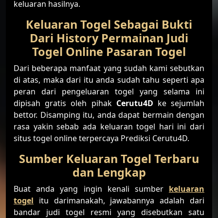
keluaran hasilnya.
Keluaran Togel Sebagai Bukti
Dari History Permainan Judi
Togel Online Pasaran Togel
Dari beberapa manfaat yang sudah kami sebutkan
di atas, maka dari itu anda sudah tahu seperti apa
peran dari pengeluaran togel yang selama ini
dipisah gratis oleh pihak
Cerutu4D
ke sejumlah
bettor. Disamping itu, anda dapat bermain dengan
rasa yakin sebab ada keluaran togel hari ini dari
situs togel online terpercaya Prediksi Cerutu4D.
Sumber Keluaran Togel Terbaru
dan Lengkap
Buat anda yang ingin kenali sumber
keluaran
togel
itu darimanakah, jawabannya adalah dari
bandar judi togel resmi yang disebutkan satu