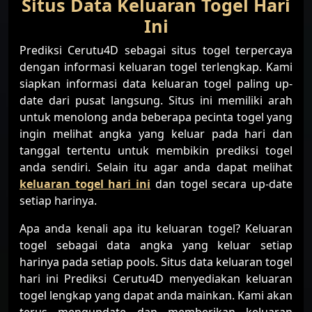
Situs Data Keluaran Togel Hari
Ini
Prediksi Cerutu4D sebagai situs togel terpercaya
dengan informasi keluaran togel terlengkap. Kami
siapkan informasi data keluaran togel paling up-
date dari pusat langsung. Situs ini memiliki arah
untuk menolong anda beberapa pecinta togel yang
ingin melihat angka yang keluar pada hari dan
tanggal tertentu untuk membikin prediksi togel
anda sendiri. Selain itu agar anda dapat melihat
keluaran togel hari ini
dan togel secara up-date
setiap harinya.
Apa anda kenali apa itu keluaran togel? Keluaran
togel sebagai data angka yang keluar setiap
harinya pada setiap pools. Situs data keluaran togel
hari ini Prediksi Cerutu4D menyediakan keluaran
togel lengkap yang dapat anda mainkan. Kami akan