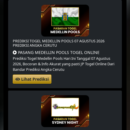
PREDIKSI TOGEL MEDELLIN POOLS 07 AGUSTUS 2026
PREDIKSI ANGKA CERUTU
PASANG MEDELLIN POOLS TOGEL ONLINE
Prediksi Togel Medellin Pools Hari Ini Tanggal 07 Agustus
2026,
Bocoran & Info Akurat yang pasti JP Togel Online Dari
Bandar Prediksi Angka Cerutu
Lihat Prediksi