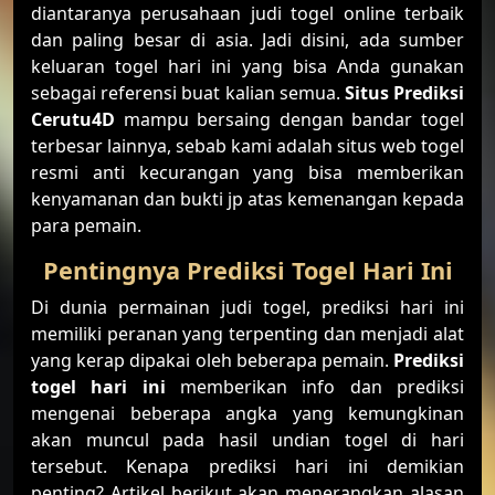
diantaranya perusahaan judi togel online terbaik
dan paling besar di asia. Jadi disini, ada sumber
keluaran togel hari ini yang bisa Anda gunakan
sebagai referensi buat kalian semua.
Situs Prediksi
Cerutu4D
mampu bersaing dengan bandar togel
terbesar lainnya, sebab kami adalah situs web togel
resmi anti kecurangan yang bisa memberikan
kenyamanan dan bukti jp atas kemenangan kepada
para pemain.
Pentingnya Prediksi Togel Hari Ini
Di dunia permainan judi togel, prediksi hari ini
memiliki peranan yang terpenting dan menjadi alat
yang kerap dipakai oleh beberapa pemain.
Prediksi
togel hari ini
memberikan info dan prediksi
mengenai beberapa angka yang kemungkinan
akan muncul pada hasil undian togel di hari
tersebut. Kenapa prediksi hari ini demikian
penting? Artikel berikut akan menerangkan alasan