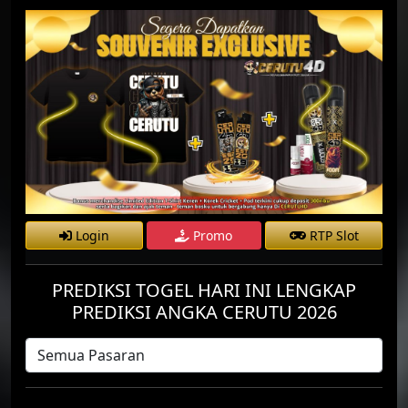
Login
Promo
RTP Slot
PREDIKSI TOGEL HARI INI LENGKAP
PREDIKSI ANGKA CERUTU 2026