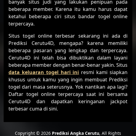
banyak situs judi yang lakukan penipuan pada
beberapa member. Karena itu kamu harus dapat
ketahui beberapa ciri situs bandar togel online
terpercaya.
Situs togel online terbesar sekarang ini ada di
Prediksi Cerutu4D, mengapa? karena memiliki
beberapa pasaran yang lengkap dan terpercaya.
Cerutu4D ini telah bisa dibuktikan dalam layani
beberapa member dengan benar-benar yakin. Situs
data keluaran togel hari ini
resmi kami siapkan
khusus untuk kamu yang ingin membuat Prediksi
togel dari masa seterusnya. Yok nantikan apa lagi?
Daftar togel online terpercaya saat ini bersama
Cerutu4D dan dapatkan keringanan jackpot
terbesar cuma di sini.
Copyright © 2026
Prediksi Angka Cerutu
, All Rights