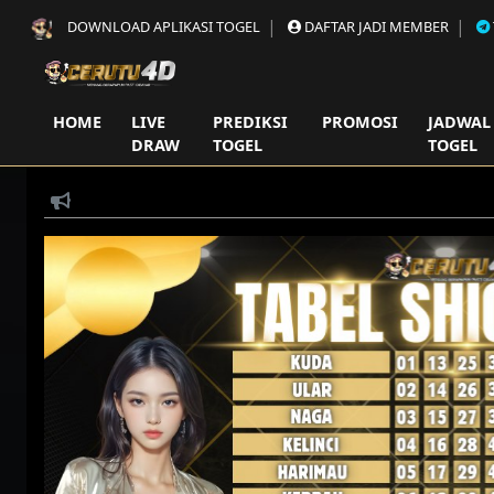
DOWNLOAD APLIKASI TOGEL
DAFTAR JADI MEMBER
HOME
LIVE
PREDIKSI
PROMOSI
JADWAL
DRAW
TOGEL
TOGEL