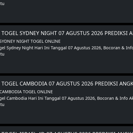
tu
I TOGEL SYDNEY NIGHT 07 AGUSTUS 2026 PREDIKSI 
SYDNEY NIGHT TOGEL ONLINE
gel Sydney Night Hari Ini Tanggal 07 Agustus 2026,
Bocoran & Info
tu
I TOGEL CAMBODIA 07 AGUSTUS 2026 PREDIKSI ANG
CAMBODIA TOGEL ONLINE
gel Cambodia Hari Ini Tanggal 07 Agustus 2026,
Bocoran & Info Ak
tu