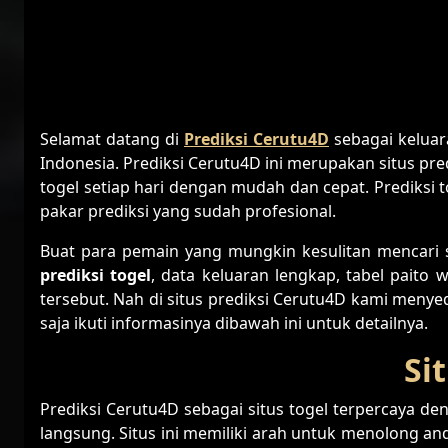
Selamat datang di
Prediksi Cerutu4D
sebagai keluara
Indonesia. Prediksi Cerutu4D ini merupakan situs pr
togel setiap hari dengan mudah dan cepat. Prediksi 
pakar prediksi yang sudah profesional.
Buat para pemain yang mungkin kesulitan mencari si
prediksi togel
, data keluaran lengkap, tabel paito 
tersebut. Nah di situs prediksi Cerutu4D kami meny
saja ikuti informasinya dibawah ini untuk detailnya.
Si
Prediksi Cerutu4D sebagai situs togel terpercaya de
langsung. Situs ini memiliki arah untuk menolong an