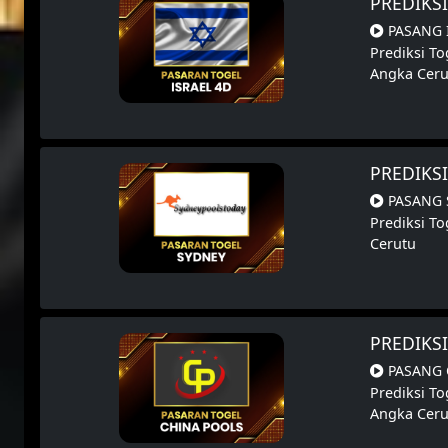
PREDIKSI
PASANG 
Prediksi To
Angka Ceru
PREDIKS
PASANG 
Prediksi To
Cerutu
PREDIKS
PASANG 
Prediksi To
Angka Ceru