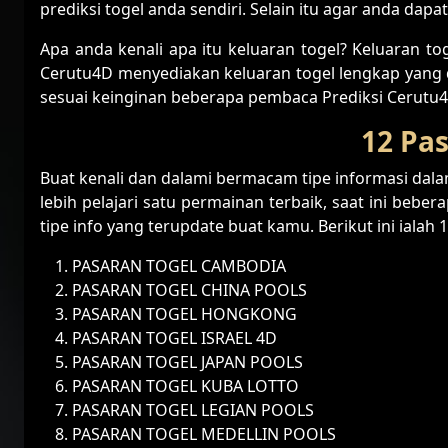
prediksi togel anda sendiri. Selain itu agar anda dapa
Apa anda kenali apa itu keluaran togel? Keluaran tog
Cerutu4D menyediakan keluaran togel lengkap yang 
sesuai keinginan beberapa pembaca Prediksi Cerutu4
12 Pas
Buat kenali dan dalami bermacam tipe informasi da
lebih pelajari satu permainan terbaik, saat ini beb
tipe info yang terupdate buat kamu. Berikut ini ialah
PASARAN TOGEL CAMBODIA
PASARAN TOGEL CHINA POOLS
PASARAN TOGEL HONGKONG
PASARAN TOGEL ISRAEL 4D
PASARAN TOGEL JAPAN POOLS
PASARAN TOGEL KUBA LOTTO
PASARAN TOGEL LEGIAN POOLS
PASARAN TOGEL MEDELLIN POOLS