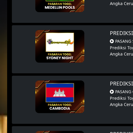
Angka Ceru
PREDIKS
PASANG 
Prediksi To
Angka Ceru
PREDIKS
PASANG 
Prediksi To
Angka Ceru