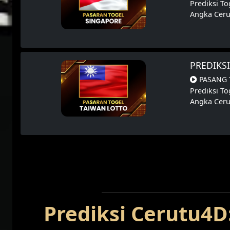
Prediksi To
Angka Ceru
PREDIKS
PASANG 
Prediksi To
Angka Ceru
Prediksi Cerutu4D: