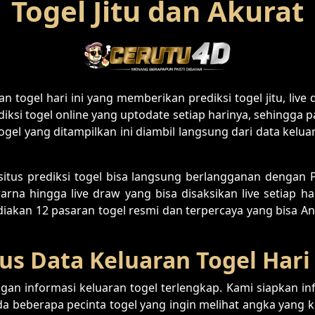
Togel Jitu dan Akurat
n togel hari ini yang memberikan prediksi togel jitu, live
ediksi togel online yang uptodate setiap harinya, sehing
togel yang ditampilkan ini diambil langsung dari data kel
tus prediksi togel bisa langsung berlangganan dengan P
warna hingga live draw yang bisa disaksikan live setiap 
ediakan 12 pasaran togel resmi dan terpercaya yang bisa 
tus Data Keluaran Togel Hari 
ngan informasi keluaran togel terlengkap. Kami siapkan inf
da beberapa pecinta togel yang ingin melihat angka yang 