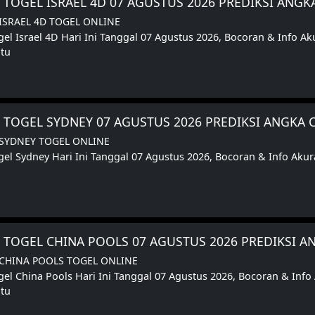
 TOGEL ISRAEL 4D 07 AGUSTUS 2026 PREDIKSI ANG
ISRAEL 4D TOGEL ONLINE
gel Israel 4D Hari Ini Tanggal 07 Agustus 2026,
Bocoran & Info Aku
tu
I TOGEL SYDNEY 07 AGUSTUS 2026 PREDIKSI ANGKA 
SYDNEY TOGEL ONLINE
gel Sydney Hari Ini Tanggal 07 Agustus 2026,
Bocoran & Info Akura
I TOGEL CHINA POOLS 07 AGUSTUS 2026 PREDIKSI 
CHINA POOLS TOGEL ONLINE
gel China Pools Hari Ini Tanggal 07 Agustus 2026,
Bocoran & Info 
tu