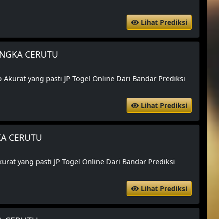
Lihat Prediksi
ANGKA CERUTU
 Akurat yang pasti JP Togel Online Dari Bandar Prediksi
Lihat Prediksi
KA CERUTU
urat yang pasti JP Togel Online Dari Bandar Prediksi
Lihat Prediksi