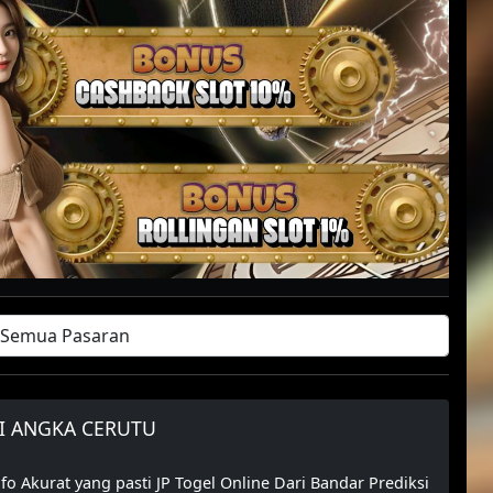
SI ANGKA CERUTU
fo Akurat yang pasti JP Togel Online Dari Bandar Prediksi