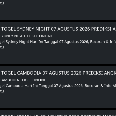
tu
I TOGEL SYDNEY NIGHT 07 AGUSTUS 2026 PREDIKSI 
SYDNEY NIGHT TOGEL ONLINE
gel Sydney Night Hari Ini Tanggal 07 Agustus 2026,
Bocoran & Info
tu
I TOGEL CAMBODIA 07 AGUSTUS 2026 PREDIKSI ANG
CAMBODIA TOGEL ONLINE
gel Cambodia Hari Ini Tanggal 07 Agustus 2026,
Bocoran & Info Ak
tu