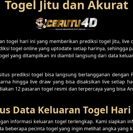
Togel Jitu dan Akurat
n togel hari ini yang memberikan prediksi togel jitu, live
ediksi togel online yang uptodate setiap harinya, sehing
togel yang ditampilkan ini diambil langsung dari data kel
tus prediksi togel bisa langsung berlangganan dengan P
warna hingga live draw yang bisa disaksikan live setiap 
ediakan 12 pasaran togel resmi dan terpercaya yang bisa 
tus Data Keluaran Togel Hari 
ngan informasi keluaran togel terlengkap. Kami siapkan inf
da beberapa pecinta togel yang ingin melihat angka yang 