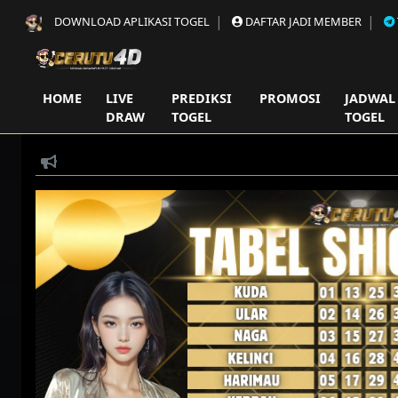
DOWNLOAD APLIKASI TOGEL
DAFTAR JADI MEMBER
HOME
LIVE
PREDIKSI
PROMOSI
JADWAL
DRAW
TOGEL
TOGEL