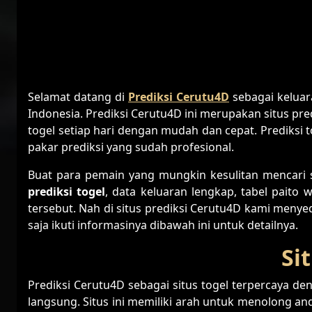
Selamat datang di
Prediksi Cerutu4D
sebagai keluara
Indonesia. Prediksi Cerutu4D ini merupakan situs pr
togel setiap hari dengan mudah dan cepat. Prediksi 
pakar prediksi yang sudah profesional.
Buat para pemain yang mungkin kesulitan mencari si
prediksi togel
, data keluaran lengkap, tabel paito 
tersebut. Nah di situs prediksi Cerutu4D kami meny
saja ikuti informasinya dibawah ini untuk detailnya.
Si
Prediksi Cerutu4D sebagai situs togel terpercaya de
langsung. Situs ini memiliki arah untuk menolong an