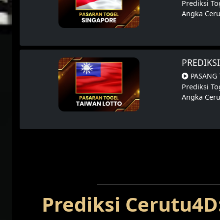
Prediksi To
Angka Ceru
PREDIKS
PASANG 
Prediksi To
Angka Ceru
Prediksi Cerutu4D: