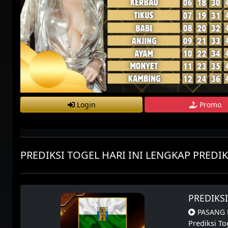
Login
Promo
PREDIKSI TOGEL HARI INI LENGKAP PREDI
PREDIKS
PASANG 
Prediksi To