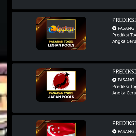
PREDIKS
PASANG 
Prediksi To
Angka Ceru
PREDIKS
PASANG 
Prediksi To
Angka Ceru
PREDIKS
PASANG 