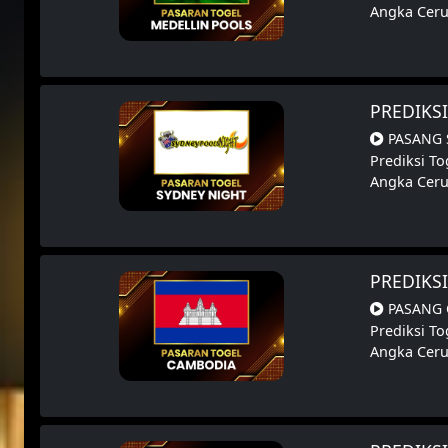
Angka Ceru
PREDIKS
PASANG 
Prediksi To
Angka Ceru
PREDIKS
PASANG 
Prediksi To
Angka Ceru