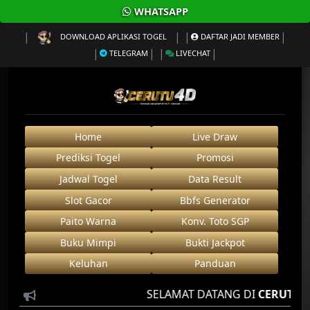
WHATSAPP
DOWNLOAD APLIKASI TOGEL
DAFTAR JADI MEMBER
TELEGRAM
LIVECHAT
Home
Live Draw
Prediksi Togel
Promosi
Jadwal Togel
Data Result
Slot Gacor
Bbfs Generator
Paito Warna
Konv. Toto SGP
Buku Mimpi
Bukti Jackpot
Keluhan
Panduan
SELAMAT DATANG DI
CERUTU4D
B