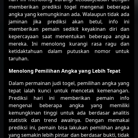
memberikan prediksi togel mengenai beberapa
angka yang kemungkinan ada. Walaupun tidak ada
jaminan jika prediksi akan betul, info ini
memberikan pemain sedikit keyakinan diri dan
kepercayaan saat menentukan beberapa angka
mereka. Ini menolong kurangi rasa ragu dan
ketidaktahuan dalam putuskan nomor untuk
taruhan.
Menolong Pemilihan Angka yang Lebih Tepat
Dalam permainan judi togel, pemilihan angka yang
tepat ialah kunci untuk mencetak kemenangan.
Prediksi hari ini memberikan pemain info
mengenai beberapa angka yang memiliki
kemungkinan tinggi untuk ada berdasar analitis
statistik dan trend awalnya. Dengan memakai
prediksi ini, pemain bisa lakukan pemilihan angka
yang semakin lebih pintar dan berdasar bukti, tidak