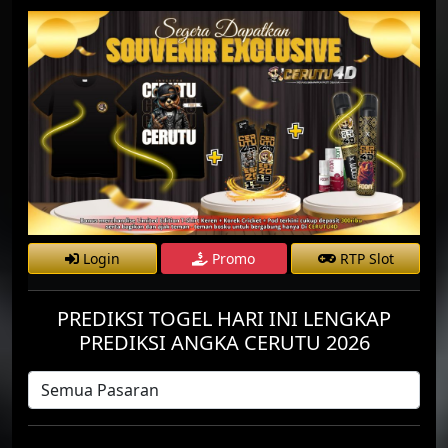
Login
Promo
RTP Slot
PREDIKSI TOGEL HARI INI LENGKAP
PREDIKSI ANGKA CERUTU 2026