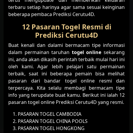
terus mengupdate dan memberikan keluaran
terbaru setiap harinya agar sama sesuai keinginan
beberapa pembaca Prediksi Cerutu4D.
12 Pasaran Togel Resmi di
Prediksi Cerutu4D
Buat kenali dan dalami bermacam tipe informasi
dalam permainan taruhan
togel online
sekarang
ini, anda akan dikasih perintah terbaik mulai hari ini
oleh kami. Agar lebih pelajari satu permainan
terbaik, saat ini beberapa pemain bisa melihat
pasaran dari bandar togel online resmi dan
terpercaya. Kita selalu membagi bermacam tipe
info yang terupdate buat kamu. Berikut ini ialah 12
pasaran togel online Prediksi Cerutu4D yang resmi.
PASARAN TOGEL CAMBODIA
PASARAN TOGEL CHINA POOLS
PASARAN TOGEL HONGKONG