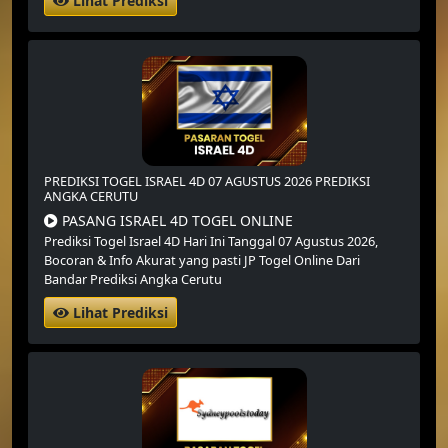
Lihat Prediksi
PREDIKSI TOGEL ISRAEL 4D 07 AGUSTUS 2026 PREDIKSI
ANGKA CERUTU
PASANG ISRAEL 4D TOGEL ONLINE
Prediksi Togel Israel 4D Hari Ini Tanggal 07 Agustus 2026,
Bocoran & Info Akurat yang pasti JP Togel Online Dari
Bandar Prediksi Angka Cerutu
Lihat Prediksi