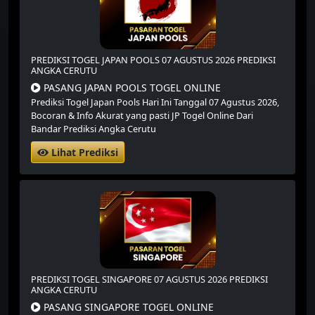
PREDIKSI TOGEL JAPAN POOLS 07 AGUSTUS 2026 PREDIKSI
ANGKA CERUTU
PASANG JAPAN POOLS TOGEL ONLINE
Prediksi Togel Japan Pools Hari Ini Tanggal 07 Agustus 2026,
Bocoran & Info Akurat yang pasti JP Togel Online Dari
Bandar Prediksi Angka Cerutu
Lihat Prediksi
PREDIKSI TOGEL SINGAPORE 07 AGUSTUS 2026 PREDIKSI
ANGKA CERUTU
PASANG SINGAPORE TOGEL ONLINE