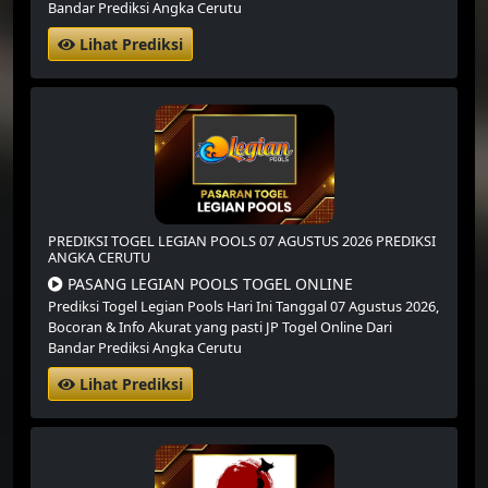
Bandar Prediksi Angka Cerutu
Lihat Prediksi
PREDIKSI TOGEL LEGIAN POOLS 07 AGUSTUS 2026 PREDIKSI
ANGKA CERUTU
PASANG LEGIAN POOLS TOGEL ONLINE
Prediksi Togel Legian Pools Hari Ini Tanggal 07 Agustus 2026,
Bocoran & Info Akurat yang pasti JP Togel Online Dari
Bandar Prediksi Angka Cerutu
Lihat Prediksi