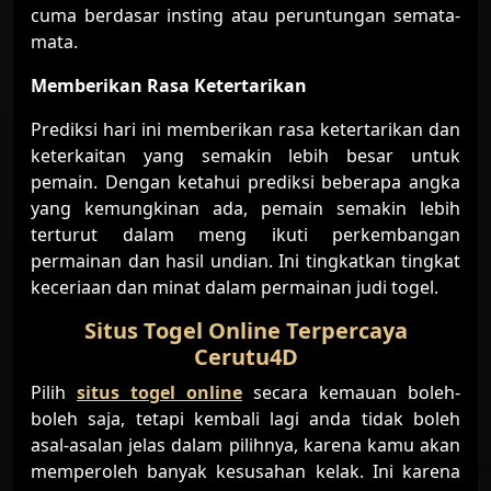
cuma berdasar insting atau peruntungan semata-
mata.
Memberikan Rasa Ketertarikan
Prediksi hari ini memberikan rasa ketertarikan dan
keterkaitan yang semakin lebih besar untuk
pemain. Dengan ketahui prediksi beberapa angka
yang kemungkinan ada, pemain semakin lebih
terturut dalam meng ikuti perkembangan
permainan dan hasil undian. Ini tingkatkan tingkat
keceriaan dan minat dalam permainan judi togel.
Situs Togel Online Terpercaya
Cerutu4D
Pilih
situs togel online
secara kemauan boleh-
boleh saja, tetapi kembali lagi anda tidak boleh
asal-asalan jelas dalam pilihnya, karena kamu akan
memperoleh banyak kesusahan kelak. Ini karena