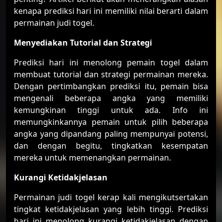
kenapa prediksi hari ini memiliki nilai berarti dalam
permainan judi togel.
Menyediakan Tutorial dan Strategi
Prediksi hari ini menolong pemain togel dalam
membuat tutorial dan strategi permainan mereka.
Dengan pertimbangkan prediksi itu, pemain bisa
mengenali beberapa angka yang memiliki
kemungkinan tinggi untuk ada. Info ini
memungkinkannya pemain untuk pilih beberapa
angka yang dipandang paling mempunyai potensi,
dan dengan begitu, tingkatkan kesempatan
mereka untuk memenangkan permainan.
Kurangi Ketidakjelasan
Permainan judi togel kerap kali mengikutsertakan
tingkat ketidakjelasan yang lebih tinggi. Prediksi
hari ini menolong kurangi ketidakjelasan dengan