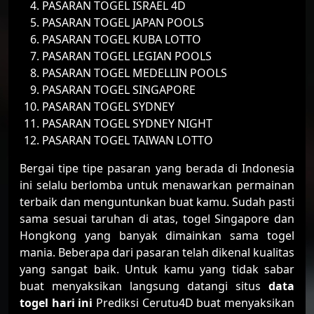
PASARAN TOGEL ISRAEL 4D
PASARAN TOGEL JAPAN POOLS
PASARAN TOGEL KUBA LOTTO
PASARAN TOGEL LEGIAN POOLS
PASARAN TOGEL MEDELLIN POOLS
PASARAN TOGEL SINGAPORE
PASARAN TOGEL SYDNEY
PASARAN TOGEL SYDNEY NIGHT
PASARAN TOGEL TAIWAN LOTTO
Bergai tipe tipe pasaran yang berada di Indonesia
ini selalu berlomba untuk menawarkan permainan
terbaik dan menguntunkan buat kamu. Sudah pasti
sama sesuai taruhan di atas, togel Singapore dan
Hongkong yang banyak dimainkan sama togel
mania. Beberapa dari pasaran telah dikenal kualitas
yang sangat baik. Untuk kamu yang tidak sabar
buat menyaksikan langsung datangi situs
data
togel hari ini
Prediksi Cerutu4D buat menyaksikan