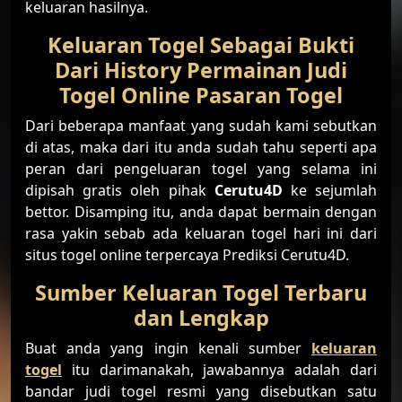
keluaran hasilnya.
Keluaran Togel Sebagai Bukti
Dari History Permainan Judi
Togel Online Pasaran Togel
Dari beberapa manfaat yang sudah kami sebutkan
di atas, maka dari itu anda sudah tahu seperti apa
peran dari pengeluaran togel yang selama ini
dipisah gratis oleh pihak
Cerutu4D
ke sejumlah
bettor. Disamping itu, anda dapat bermain dengan
rasa yakin sebab ada keluaran togel hari ini dari
situs togel online terpercaya Prediksi Cerutu4D.
Sumber Keluaran Togel Terbaru
dan Lengkap
Buat anda yang ingin kenali sumber
keluaran
togel
itu darimanakah, jawabannya adalah dari
bandar judi togel resmi yang disebutkan satu