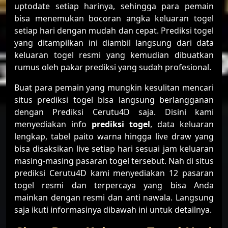
uptodate setiap harinya, sehingga para pemain
bisa menemukan bocoran angka keluaran togel
setiap hari dengan mudah dan cepat. Prediksi togel
yang ditampilkan ini diambil langsung dari data
keluaran togel resmi yang kemudian dibuatkan
rumus oleh pakar prediksi yang sudah profesional.
Buat para pemain yang mungkin kesulitan mencari
situs prediksi togel bisa langsung berlangganan
dengan Prediksi Cerutu4D saja. Disini kami
menyediakan info
prediksi togel
, data keluaran
lengkap, tabel paito warna hingga live draw yang
bisa disaksikan live setiap hari sesuai jam keluaran
masing-masing pasaran togel tersebut. Nah di situs
prediksi Cerutu4D kami menyediakan 12 pasaran
togel resmi dan terpercaya yang bisa Anda
mainkan dengan resmi dan anti nawala. Langsung
saja ikuti informasinya dibawah ini untuk detailnya.