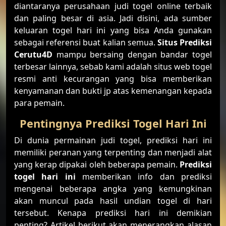
diantaranya perusahaan judi togel online terbaik
dan paling besar di asia. Jadi disini, ada sumber
keluaran togel hari ini yang bisa Anda gunakan
sebagai referensi buat kalian semua.
Situs Prediksi
Cerutu4D
mampu bersaing dengan bandar togel
terbesar lainnya, sebab kami adalah situs web togel
resmi anti kecurangan yang bisa memberikan
kenyamanan dan bukti jp atas kemenangan kepada
para pemain.
Pentingnya Prediksi Togel Hari Ini
Di dunia permainan judi togel, prediksi hari ini
memiliki peranan yang terpenting dan menjadi alat
yang kerap dipakai oleh beberapa pemain.
Prediksi
togel hari ini
memberikan info dan prediksi
mengenai beberapa angka yang kemungkinan
akan muncul pada hasil undian togel di hari
tersebut. Kenapa prediksi hari ini demikian
penting? Artikel berikut akan menerangkan alasan