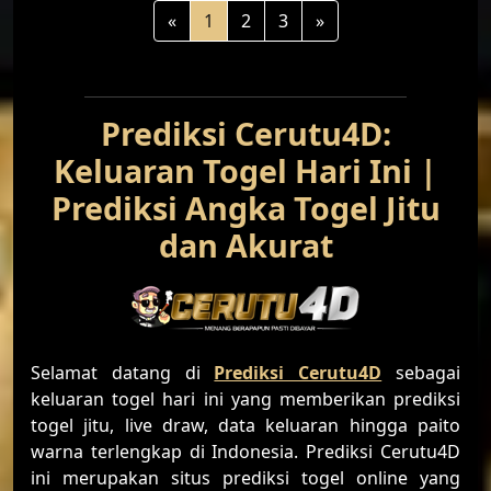
«
1
2
3
»
Prediksi Cerutu4D:
Keluaran Togel Hari Ini |
Prediksi Angka Togel Jitu
dan Akurat
Selamat datang di
Prediksi Cerutu4D
sebagai
keluaran togel hari ini yang memberikan prediksi
togel jitu, live draw, data keluaran hingga paito
warna terlengkap di Indonesia. Prediksi Cerutu4D
ini merupakan situs prediksi togel online yang