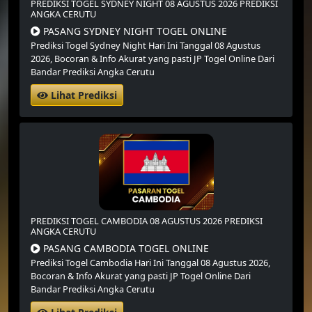
PREDIKSI TOGEL SYDNEY NIGHT 08 AGUSTUS 2026 PREDIKSI
ANGKA CERUTU
PASANG SYDNEY NIGHT TOGEL ONLINE
Prediksi Togel Sydney Night Hari Ini Tanggal 08 Agustus
2026,
Bocoran & Info Akurat yang pasti JP Togel Online Dari
Bandar Prediksi Angka Cerutu
Lihat Prediksi
PREDIKSI TOGEL CAMBODIA 08 AGUSTUS 2026 PREDIKSI
ANGKA CERUTU
PASANG CAMBODIA TOGEL ONLINE
Prediksi Togel Cambodia Hari Ini Tanggal 08 Agustus 2026,
Bocoran & Info Akurat yang pasti JP Togel Online Dari
Bandar Prediksi Angka Cerutu