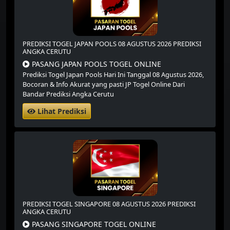
PREDIKSI TOGEL JAPAN POOLS 08 AGUSTUS 2026 PREDIKSI
ANGKA CERUTU
PASANG JAPAN POOLS TOGEL ONLINE
Prediksi Togel Japan Pools Hari Ini Tanggal 08 Agustus 2026,
Bocoran & Info Akurat yang pasti JP Togel Online Dari
Bandar Prediksi Angka Cerutu
Lihat Prediksi
PREDIKSI TOGEL SINGAPORE 08 AGUSTUS 2026 PREDIKSI
ANGKA CERUTU
PASANG SINGAPORE TOGEL ONLINE