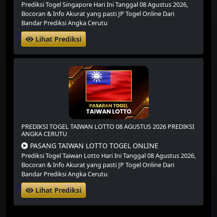
Prediksi Togel Singapore Hari Ini Tanggal 08 Agustus 2026,
Bocoran & Info Akurat yang pasti JP Togel Online Dari
Bandar Prediksi Angka Cerutu
Lihat Prediksi
PREDIKSI TOGEL TAIWAN LOTTO 08 AGUSTUS 2026 PREDIKSI
ANGKA CERUTU
PASANG TAIWAN LOTTO TOGEL ONLINE
Prediksi Togel Taiwan Lotto Hari Ini Tanggal 08 Agustus 2026,
Bocoran & Info Akurat yang pasti JP Togel Online Dari
Bandar Prediksi Angka Cerutu
Lihat Prediksi