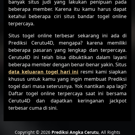
banyak situs judi yang lakukan penipuan pada
beberapa member. Karena itu kamu harus dapat
ketahui beberapa ciri situs bandar togel online
terpercaya.
Situs togel online terbesar sekarang ini ada di
Prediksi Cerutu4D, mengapa? karena memiliki
beberapa pasaran yang lengkap dan terpercaya.
Cerutu4D ini telah bisa dibuktikan dalam layani
beberapa member dengan benar-benar yakin. Situs
data keluaran togel hari ini
resmi kami siapkan
khusus untuk kamu yang ingin membuat Prediksi
togel dari masa seterusnya. Yok nantikan apa lagi?
Daftar togel online terpercaya saat ini bersama
Cerutu4D dan dapatkan keringanan jackpot
terbesar cuma di sini.
Copyright © 2026
Prediksi Angka Cerutu
, All Rights