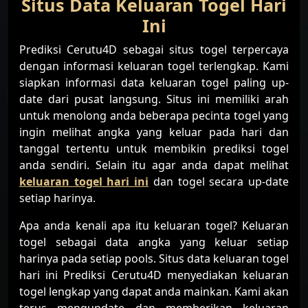
Situs Data Keluaran Togel Hari
Ini
Prediksi Cerutu4D sebagai situs togel terpercaya
dengan informasi keluaran togel terlengkap. Kami
siapkan informasi data keluaran togel paling up-
date dari pusat langsung. Situs ini memiliki arah
untuk menolong anda beberapa pecinta togel yang
ingin melihat angka yang keluar pada hari dan
tanggal tertentu untuk membikin prediksi togel
anda sendiri. Selain itu agar anda dapat melihat
keluaran togel hari ini
dan togel secara up-date
setiap harinya.
Apa anda kenali apa itu keluaran togel? Keluaran
togel sebagai data angka yang keluar setiap
harinya pada setiap pools. Situs data keluaran togel
hari ini Prediksi Cerutu4D menyediakan keluaran
togel lengkap yang dapat anda mainkan. Kami akan