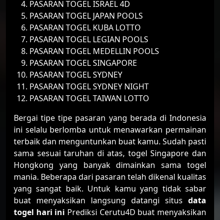
PASARAN TOGEL ISRAEL 4D
PASARAN TOGEL JAPAN POOLS
PASARAN TOGEL KUBA LOTTO
PASARAN TOGEL LEGIAN POOLS
PASARAN TOGEL MEDELLIN POOLS
PASARAN TOGEL SINGAPORE
PASARAN TOGEL SYDNEY
PASARAN TOGEL SYDNEY NIGHT
PASARAN TOGEL TAIWAN LOTTO
Bergai tipe tipe pasaran yang berada di Indonesia
ini selalu berlomba untuk menawarkan permainan
terbaik dan menguntunkan buat kamu. Sudah pasti
sama sesuai taruhan di atas, togel Singapore dan
Hongkong yang banyak dimainkan sama togel
mania. Beberapa dari pasaran telah dikenal kualitas
yang sangat baik. Untuk kamu yang tidak sabar
buat menyaksikan langsung datangi situs
data
togel hari ini
Prediksi Cerutu4D buat menyaksikan