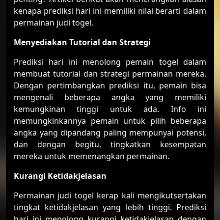
kenapa prediksi hari ini memiliki nilai berarti dalam
permainan judi togel.
Menyediakan Tutorial dan Strategi
Prediksi hari ini menolong pemain togel dalam
membuat tutorial dan strategi permainan mereka.
Dengan pertimbangkan prediksi itu, pemain bisa
mengenali beberapa angka yang memiliki
kemungkinan tinggi untuk ada. Info ini
memungkinkannya pemain untuk pilih beberapa
angka yang dipandang paling mempunyai potensi,
dan dengan begitu, tingkatkan kesempatan
mereka untuk memenangkan permainan.
Kurangi Ketidakjelasan
Permainan judi togel kerap kali mengikutsertakan
tingkat ketidakjelasan yang lebih tinggi. Prediksi
hari ini menolong kurangi ketidakjelasan dengan