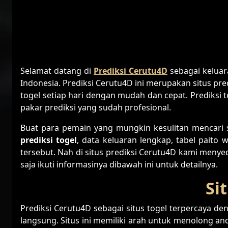
Selamat datang di
Prediksi Cerutu4D
sebagai keluara
Indonesia. Prediksi Cerutu4D ini merupakan situs pr
togel setiap hari dengan mudah dan cepat. Prediksi 
pakar prediksi yang sudah profesional.
Buat para pemain yang mungkin kesulitan mencari si
prediksi togel
, data keluaran lengkap, tabel paito 
tersebut. Nah di situs prediksi Cerutu4D kami meny
saja ikuti informasinya dibawah ini untuk detailnya.
Si
Prediksi Cerutu4D sebagai situs togel terpercaya de
langsung. Situs ini memiliki arah untuk menolong an