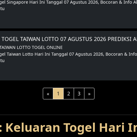
gel Singapore Hari Ini Tanggal 07 Agustus 2026,
Bocoran & Info Ak
tu
I TOGEL TAIWAN LOTTO 07 AGUSTUS 2026 PREDIKSI 
TAIWAN LOTTO TOGEL ONLINE
gel Taiwan Lotto Hari Ini Tanggal 07 Agustus 2026,
Bocoran & Info
tu
«
1
2
3
»
 Keluaran Togel Hari I