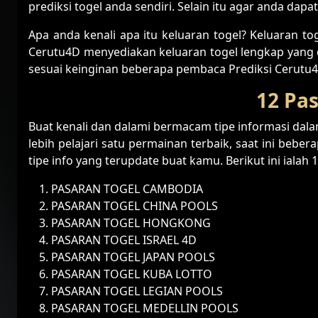
prediksi togel anda sendiri. Selain itu agar anda dapa
Apa anda kenali apa itu keluaran togel? Keluaran tog
Cerutu4D menyediakan keluaran togel lengkap yang 
sesuai keinginan beberapa pembaca Prediksi Cerutu4
12 Pas
Buat kenali dan dalami bermacam tipe informasi da
lebih pelajari satu permainan terbaik, saat ini beb
tipe info yang terupdate buat kamu. Berikut ini ialah
PASARAN TOGEL CAMBODIA
PASARAN TOGEL CHINA POOLS
PASARAN TOGEL HONGKONG
PASARAN TOGEL ISRAEL 4D
PASARAN TOGEL JAPAN POOLS
PASARAN TOGEL KUBA LOTTO
PASARAN TOGEL LEGIAN POOLS
PASARAN TOGEL MEDELLIN POOLS