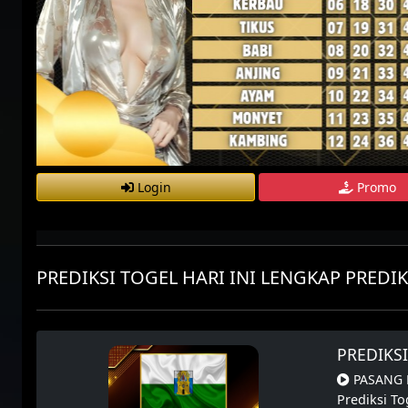
Login
Promo
PREDIKSI TOGEL HARI INI LENGKAP PREDI
PREDIKS
PASANG 
Prediksi To