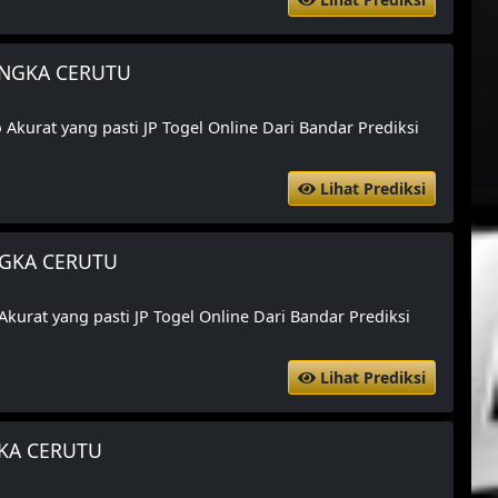
ANGKA CERUTU
 Akurat yang pasti JP Togel Online Dari Bandar Prediksi
Lihat Prediksi
NGKA CERUTU
Akurat yang pasti JP Togel Online Dari Bandar Prediksi
Lihat Prediksi
GKA CERUTU