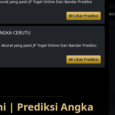
urat yang pasti JP Togel Online Dari Bandar Prediksi
Lihat Prediksi
ANGKA CERUTU
 Akurat yang pasti JP Togel Online Dari Bandar Prediksi
Lihat Prediksi
ni | Prediksi Angka