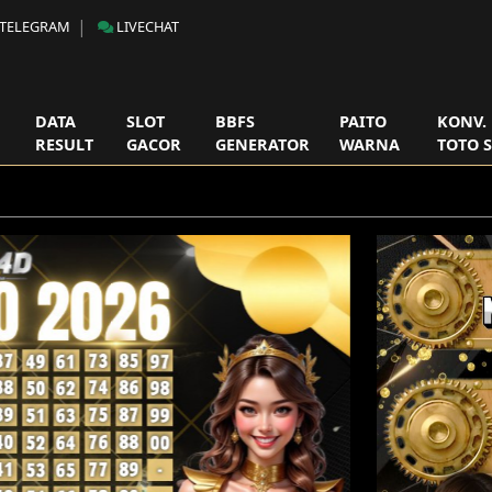
TELEGRAM
LIVECHAT
DATA
SLOT
BBFS
PAITO
KONV.
RESULT
GACOR
GENERATOR
WARNA
TOTO 