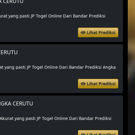
KA CERUTU
rat yang pasti JP Togel Online Dari Bandar Prediksi
Lihat Prediksi
CERUTU
t yang pasti JP Togel Online Dari Bandar Prediksi Angka
Lihat Prediksi
ANGKA CERUTU
Akurat yang pasti JP Togel Online Dari Bandar Prediksi
Lihat Prediksi