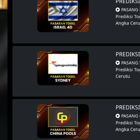
PREDIKSI
PASANG 
Prediksi To
Angka Ceru
PREDIKS
PASANG 
Prediksi To
Cerutu
PREDIKS
PASANG 
Prediksi To
Angka Ceru