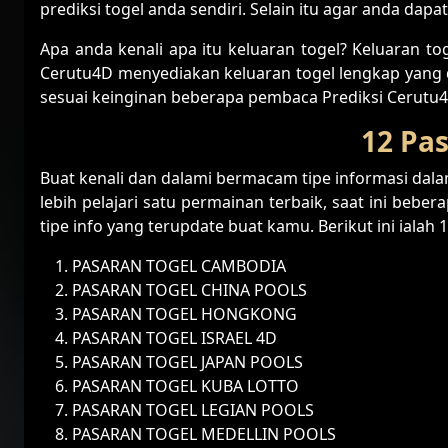
prediksi togel anda sendiri. Selain itu agar anda dapa
Apa anda kenali apa itu keluaran togel? Keluaran tog
Cerutu4D menyediakan keluaran togel lengkap yang 
sesuai keinginan beberapa pembaca Prediksi Cerutu4
12 Pas
Buat kenali dan dalami bermacam tipe informasi da
lebih pelajari satu permainan terbaik, saat ini beb
tipe info yang terupdate buat kamu. Berikut ini ialah
PASARAN TOGEL CAMBODIA
PASARAN TOGEL CHINA POOLS
PASARAN TOGEL HONGKONG
PASARAN TOGEL ISRAEL 4D
PASARAN TOGEL JAPAN POOLS
PASARAN TOGEL KUBA LOTTO
PASARAN TOGEL LEGIAN POOLS
PASARAN TOGEL MEDELLIN POOLS