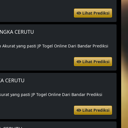
Lihat Prediksi
ANGKA CERUTU
 Akurat yang pasti JP Togel Online Dari Bandar Prediksi
Lihat Prediksi
KA CERUTU
urat yang pasti JP Togel Online Dari Bandar Prediksi
Lihat Prediksi