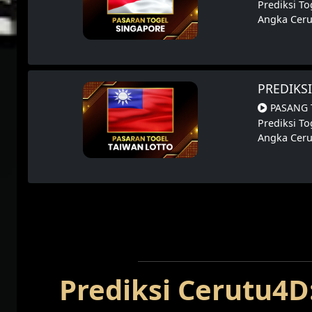
Prediksi To
Angka Ceru
PREDIKS
PASANG 
Prediksi To
Angka Ceru
Prediksi Cerutu4D: