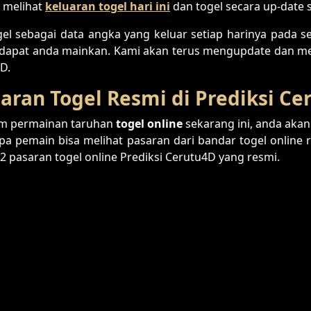
t melihat
keluaran togel hari ini
dan togel secara up-date s
el sebagai data angka yang keluar setiap harinya pada seti
dapat anda mainkan. Kami akan terus mengupdate dan me
D.
aran Togel Resmi di Prediksi C
lam permainan taruhan
togel online
sekarang ini, anda akan 
erapa pemain bisa melihat pasaran dari bandar togel onlin
 12 pasaran togel online Prediksi Cerutu4D yang resmi.