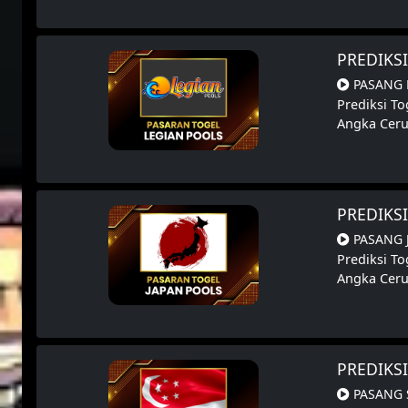
PREDIKS
PASANG 
Prediksi To
Angka Ceru
PREDIKS
PASANG 
Prediksi To
Angka Ceru
PREDIKS
PASANG 