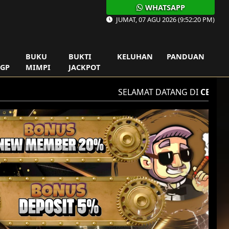
WHATSAPP
JUMAT, 07 AGU 2026 (
9:52:21 PM
)
BUKU
BUKTI
KELUHAN
PANDUAN
SGP
MIMPI
JACKPOT
SELAMAT DATANG DI
CERUTU4D
B