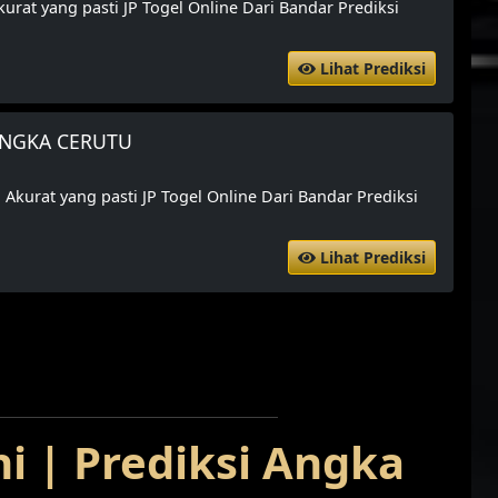
urat yang pasti JP Togel Online Dari Bandar Prediksi
Lihat Prediksi
ANGKA CERUTU
 Akurat yang pasti JP Togel Online Dari Bandar Prediksi
Lihat Prediksi
ni | Prediksi Angka