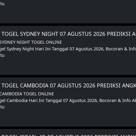
tu
I TOGEL SYDNEY NIGHT 07 AGUSTUS 2026 PREDIKSI 
SYDNEY NIGHT TOGEL ONLINE
gel Sydney Night Hari Ini Tanggal 07 Agustus 2026,
Bocoran & Info
tu
I TOGEL CAMBODIA 07 AGUSTUS 2026 PREDIKSI ANG
CAMBODIA TOGEL ONLINE
gel Cambodia Hari Ini Tanggal 07 Agustus 2026,
Bocoran & Info Ak
tu