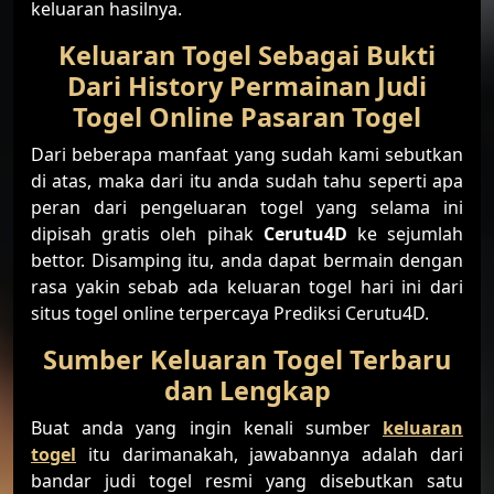
keluaran hasilnya.
Keluaran Togel Sebagai Bukti
Dari History Permainan Judi
Togel Online Pasaran Togel
Dari beberapa manfaat yang sudah kami sebutkan
di atas, maka dari itu anda sudah tahu seperti apa
peran dari pengeluaran togel yang selama ini
dipisah gratis oleh pihak
Cerutu4D
ke sejumlah
bettor. Disamping itu, anda dapat bermain dengan
rasa yakin sebab ada keluaran togel hari ini dari
situs togel online terpercaya Prediksi Cerutu4D.
Sumber Keluaran Togel Terbaru
dan Lengkap
Buat anda yang ingin kenali sumber
keluaran
togel
itu darimanakah, jawabannya adalah dari
bandar judi togel resmi yang disebutkan satu