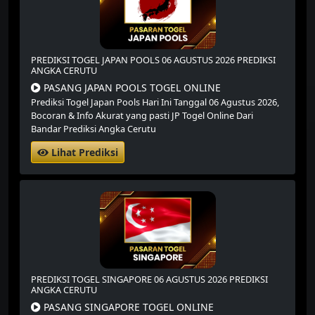
PREDIKSI TOGEL JAPAN POOLS 06 AGUSTUS 2026 PREDIKSI
ANGKA CERUTU
PASANG JAPAN POOLS TOGEL ONLINE
Prediksi Togel Japan Pools Hari Ini Tanggal 06 Agustus 2026,
Bocoran & Info Akurat yang pasti JP Togel Online Dari
Bandar Prediksi Angka Cerutu
Lihat Prediksi
PREDIKSI TOGEL SINGAPORE 06 AGUSTUS 2026 PREDIKSI
ANGKA CERUTU
PASANG SINGAPORE TOGEL ONLINE