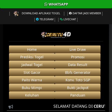
WHATSAPP
DOWNLOAD APLIKASI TOGEL
DAFTAR JADI MEMBER
TELEGRAM
LIVECHAT
Home
Live Draw
Prediksi Togel
Promosi
Jadwal Togel
Data Result
Slot Gacor
Bbfs Generator
Paito Warna
Konv. Toto SGP
Buku Mimpi
Bukti Jackpot
Keluhan
Panduan
SELAMAT DATANG DI
CERUTU4D
B