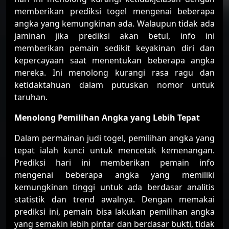
memberikan prediksi togel mengenai beberapa
angka yang kemungkinan ada. Walaupun tidak ada
jaminan jika prediksi akan betul, info ini
memberikan pemain sedikit keyakinan diri dan
kepercayaan saat menentukan beberapa angka
mereka. Ini menolong kurangi rasa ragu dan
ketidaktahuan dalam putuskan nomor untuk
taruhan.
Menolong Pemilihan Angka yang Lebih Tepat
Dalam permainan judi togel, pemilihan angka yang
tepat ialah kunci untuk mencetak kemenangan.
Prediksi hari ini memberikan pemain info
mengenai beberapa angka yang memiliki
kemungkinan tinggi untuk ada berdasar analitis
statistik dan trend awalnya. Dengan memakai
prediksi ini, pemain bisa lakukan pemilihan angka
yang semakin lebih pintar dan berdasar bukti, tidak