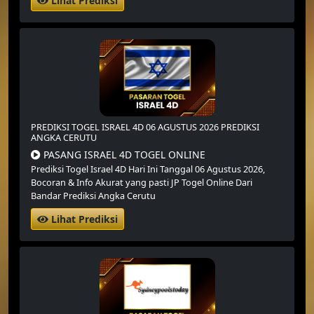
Lihat Prediksi
PREDIKSI TOGEL ISRAEL 4D 06 AGUSTUS 2026 PREDIKSI
ANGKA CERUTU
PASANG ISRAEL 4D TOGEL ONLINE
Prediksi Togel Israel 4D Hari Ini Tanggal 06 Agustus 2026,
Bocoran & Info Akurat yang pasti JP Togel Online Dari
Bandar Prediksi Angka Cerutu
Lihat Prediksi