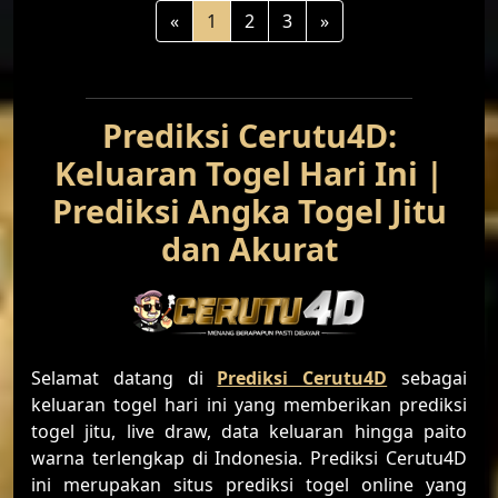
«
1
2
3
»
Prediksi Cerutu4D:
Keluaran Togel Hari Ini |
Prediksi Angka Togel Jitu
dan Akurat
Selamat datang di
Prediksi Cerutu4D
sebagai
keluaran togel hari ini yang memberikan prediksi
togel jitu, live draw, data keluaran hingga paito
warna terlengkap di Indonesia. Prediksi Cerutu4D
ini merupakan situs prediksi togel online yang