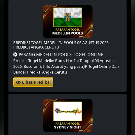
PREDIKSI TOGEL MEDELLIN POOLS 06 AGUSTUS 2026
PREDIKSI ANGKA CERUTU
PASANG MEDELLIN POOLS TOGEL ONLINE
Prediksi Togel Medellin Pools Hari Ini Tanggal 06 Agustus
2026,
Bocoran & Info Akurat yang pasti JP Togel Online Dari
Bandar Prediksi Angka Cerutu
Lihat Prediksi