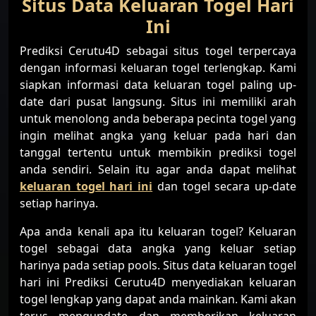
Situs Data Keluaran Togel Hari
Ini
Prediksi Cerutu4D sebagai situs togel terpercaya
dengan informasi keluaran togel terlengkap. Kami
siapkan informasi data keluaran togel paling up-
date dari pusat langsung. Situs ini memiliki arah
untuk menolong anda beberapa pecinta togel yang
ingin melihat angka yang keluar pada hari dan
tanggal tertentu untuk membikin prediksi togel
anda sendiri. Selain itu agar anda dapat melihat
keluaran togel hari ini
dan togel secara up-date
setiap harinya.
Apa anda kenali apa itu keluaran togel? Keluaran
togel sebagai data angka yang keluar setiap
harinya pada setiap pools. Situs data keluaran togel
hari ini Prediksi Cerutu4D menyediakan keluaran
togel lengkap yang dapat anda mainkan. Kami akan