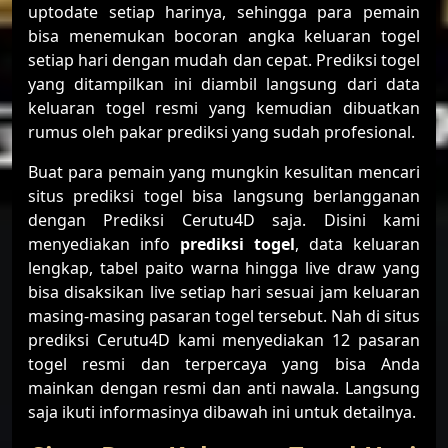
uptodate setiap harinya, sehingga para pemain
bisa menemukan bocoran angka keluaran togel
setiap hari dengan mudah dan cepat. Prediksi togel
yang ditampilkan ini diambil langsung dari data
keluaran togel resmi yang kemudian dibuatkan
rumus oleh pakar prediksi yang sudah profesional.
Buat para pemain yang mungkin kesulitan mencari
situs prediksi togel bisa langsung berlangganan
dengan Prediksi Cerutu4D saja. Disini kami
menyediakan info
prediksi togel
, data keluaran
lengkap, tabel paito warna hingga live draw yang
bisa disaksikan live setiap hari sesuai jam keluaran
masing-masing pasaran togel tersebut. Nah di situs
prediksi Cerutu4D kami menyediakan 12 pasaran
togel resmi dan terpercaya yang bisa Anda
mainkan dengan resmi dan anti nawala. Langsung
saja ikuti informasinya dibawah ini untuk detailnya.