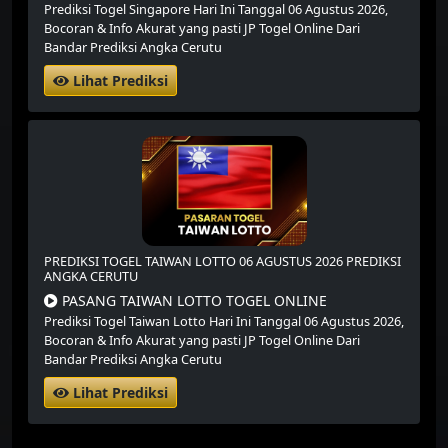
Prediksi Togel Singapore Hari Ini Tanggal 06 Agustus 2026,
Bocoran & Info Akurat yang pasti JP Togel Online Dari
Bandar Prediksi Angka Cerutu
Lihat Prediksi
PREDIKSI TOGEL TAIWAN LOTTO 06 AGUSTUS 2026 PREDIKSI
ANGKA CERUTU
PASANG TAIWAN LOTTO TOGEL ONLINE
Prediksi Togel Taiwan Lotto Hari Ini Tanggal 06 Agustus 2026,
Bocoran & Info Akurat yang pasti JP Togel Online Dari
Bandar Prediksi Angka Cerutu
Lihat Prediksi