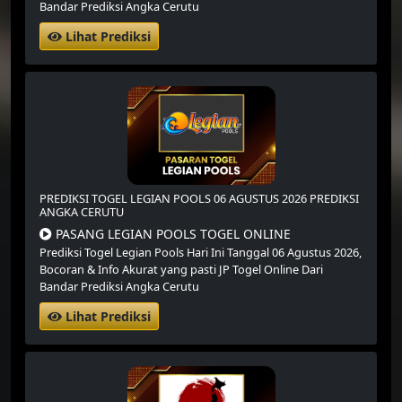
Bandar Prediksi Angka Cerutu
Lihat Prediksi
PREDIKSI TOGEL LEGIAN POOLS 06 AGUSTUS 2026 PREDIKSI
ANGKA CERUTU
PASANG LEGIAN POOLS TOGEL ONLINE
Prediksi Togel Legian Pools Hari Ini Tanggal 06 Agustus 2026,
Bocoran & Info Akurat yang pasti JP Togel Online Dari
Bandar Prediksi Angka Cerutu
Lihat Prediksi