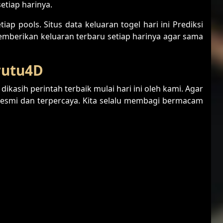
etiap harinya.
ap pools. Situs data keluaran togel hari ini Prediksi
mberikan keluaran terbaru setiap harinya agar sama
erutu4D
dikasih perintah terbaik mulai hari ini oleh kami. Agar
e resmi dan terpercaya. Kita selalu membagi bermacam