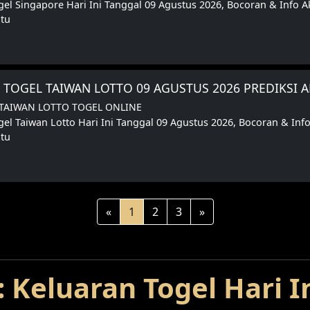
gel Singapore Hari Ini Tanggal 09 Agustus 2026,
Bocoran & Info Ak
tu
I TOGEL TAIWAN LOTTO 09 AGUSTUS 2026 PREDIKSI 
TAIWAN LOTTO TOGEL ONLINE
gel Taiwan Lotto Hari Ini Tanggal 09 Agustus 2026,
Bocoran & Info
tu
«
1
2
3
»
 Keluaran Togel Hari I