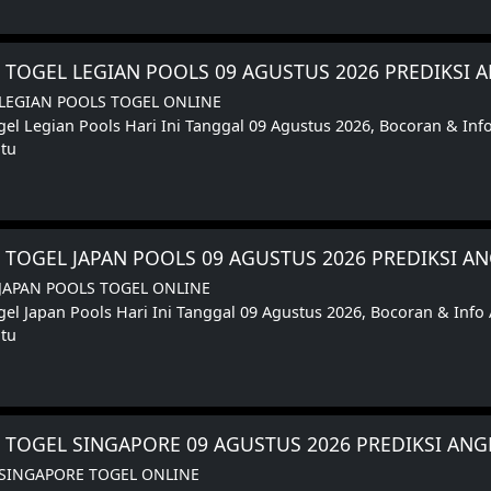
I TOGEL LEGIAN POOLS 09 AGUSTUS 2026 PREDIKSI 
LEGIAN POOLS TOGEL ONLINE
gel Legian Pools Hari Ini Tanggal 09 Agustus 2026,
Bocoran & Info
tu
I TOGEL JAPAN POOLS 09 AGUSTUS 2026 PREDIKSI A
JAPAN POOLS TOGEL ONLINE
gel Japan Pools Hari Ini Tanggal 09 Agustus 2026,
Bocoran & Info 
tu
I TOGEL SINGAPORE 09 AGUSTUS 2026 PREDIKSI AN
SINGAPORE TOGEL ONLINE