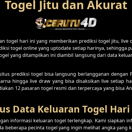
Togel Jitu dan Akurat
n togel hari ini yang memberikan prediksi togel jitu, live
ediksi togel online yang uptodate setiap harinya, sehing
togel yang ditampilkan ini diambil langsung dari data kel
tus prediksi togel bisa langsung berlangganan dengan P
warna hingga live draw yang bisa disaksikan live setiap 
ediakan 12 pasaran togel resmi dan terpercaya yang bisa 
tus Data Keluaran Togel Hari 
ngan informasi keluaran togel terlengkap. Kami siapkan inf
da beberapa pecinta togel yang ingin melihat angka yang 