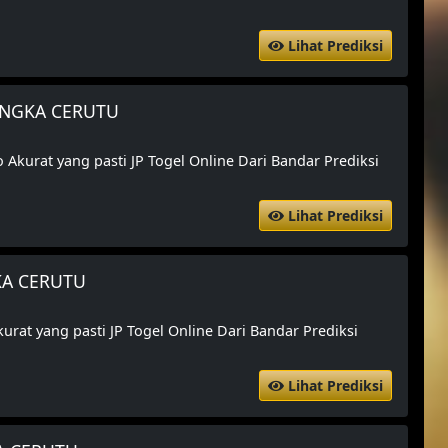
Lihat Prediksi
ANGKA CERUTU
 Akurat yang pasti JP Togel Online Dari Bandar Prediksi
Lihat Prediksi
KA CERUTU
urat yang pasti JP Togel Online Dari Bandar Prediksi
Lihat Prediksi