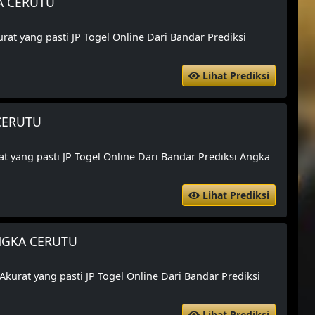
KA CERUTU
rat yang pasti JP Togel Online Dari Bandar Prediksi
Lihat Prediksi
CERUTU
t yang pasti JP Togel Online Dari Bandar Prediksi Angka
Lihat Prediksi
ANGKA CERUTU
Akurat yang pasti JP Togel Online Dari Bandar Prediksi
Lihat Prediksi