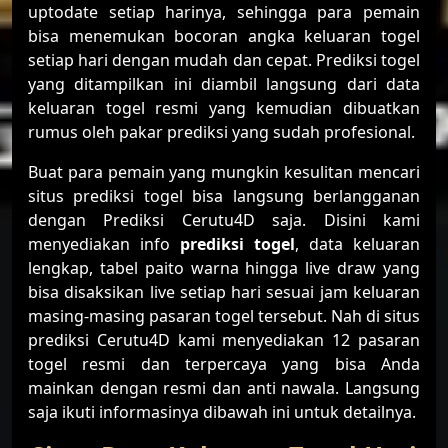
uptodate setiap harinya, sehingga para pemain
bisa menemukan bocoran angka keluaran togel
setiap hari dengan mudah dan cepat. Prediksi togel
yang ditampilkan ini diambil langsung dari data
keluaran togel resmi yang kemudian dibuatkan
rumus oleh pakar prediksi yang sudah profesional.
Buat para pemain yang mungkin kesulitan mencari
situs prediksi togel bisa langsung berlangganan
dengan Prediksi Cerutu4D saja. Disini kami
menyediakan info
prediksi togel
, data keluaran
lengkap, tabel paito warna hingga live draw yang
bisa disaksikan live setiap hari sesuai jam keluaran
masing-masing pasaran togel tersebut. Nah di situs
prediksi Cerutu4D kami menyediakan 12 pasaran
togel resmi dan terpercaya yang bisa Anda
mainkan dengan resmi dan anti nawala. Langsung
saja ikuti informasinya dibawah ini untuk detailnya.