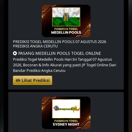
PREDIKSI TOGEL MEDELLIN POOLS 07 AGUSTUS 2026
PREDIKSI ANGKA CERUTU
PASANG MEDELLIN POOLS TOGEL ONLINE
Prediksi Togel Medellin Pools Hari Ini Tanggal 07 Agustus
2026,
Bocoran & Info Akurat yang pasti JP Togel Online Dari
Bandar Prediksi Angka Cerutu
Lihat Prediksi