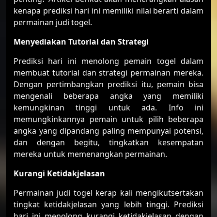
kenapa prediksi hari ini memiliki nilai berarti dalam
permainan judi togel.
Menyediakan Tutorial dan Strategi
Prediksi hari ini menolong pemain togel dalam
membuat tutorial dan strategi permainan mereka.
Dengan pertimbangkan prediksi itu, pemain bisa
mengenali beberapa angka yang memiliki
kemungkinan tinggi untuk ada. Info ini
memungkinkannya pemain untuk pilih beberapa
angka yang dipandang paling mempunyai potensi,
dan dengan begitu, tingkatkan kesempatan
mereka untuk memenangkan permainan.
Kurangi Ketidakjelasan
Permainan judi togel kerap kali mengikutsertakan
tingkat ketidakjelasan yang lebih tinggi. Prediksi
hari ini menolong kurangi ketidakjelasan dengan