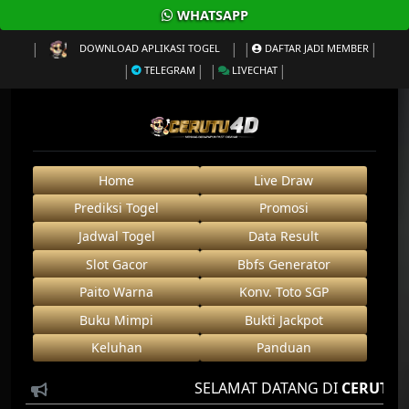
WHATSAPP
DOWNLOAD APLIKASI TOGEL
DAFTAR JADI MEMBER
TELEGRAM
LIVECHAT
Home
Live Draw
Prediksi Togel
Promosi
Jadwal Togel
Data Result
Slot Gacor
Bbfs Generator
Paito Warna
Konv. Toto SGP
Buku Mimpi
Bukti Jackpot
Keluhan
Panduan
SELAMAT DATANG DI
CERUTU4D
B