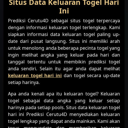
Situs Data Keluaran Togel Hari
Ini
Prediksi Cerutu4D sebagai situs togel terpercaya
dengan informasi keluaran togel terlengkap. Kami
siapkan informasi data keluaran togel paling up-
date dari pusat langsung. Situs ini memiliki arah
untuk menolong anda beberapa pecinta togel yang
ingin melihat angka yang keluar pada hari dan
tanggal tertentu untuk membikin prediksi togel
anda sendiri. Selain itu agar anda dapat melihat
keluaran togel hari ini
dan togel secara up-date
setiap harinya.
Apa anda kenali apa itu keluaran togel? Keluaran
togel sebagai data angka yang keluar setiap
harinya pada setiap pools. Situs data keluaran togel
hari ini Prediksi Cerutu4D menyediakan keluaran
togel lengkap yang dapat anda mainkan. Kami akan