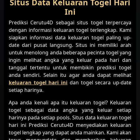
Situs Data Keluaran Togel Hari
Ini
Prediksi Cerutu4D sebagai situs togel terpercaya
dengan informasi keluaran togel terlengkap. Kami
siapkan informasi data keluaran togel paling up-
date dari pusat langsung. Situs ini memiliki arah
untuk menolong anda beberapa pecinta togel yang
ingin melihat angka yang keluar pada hari dan
tanggal tertentu untuk membikin prediksi togel
anda sendiri. Selain itu agar anda dapat melihat
keluaran togel hari ini
dan togel secara up-date
setiap harinya.
Apa anda kenali apa itu keluaran togel? Keluaran
togel sebagai data angka yang keluar setiap
harinya pada setiap pools. Situs data keluaran togel
hari ini Prediksi Cerutu4D menyediakan keluaran
togel lengkap yang dapat anda mainkan. Kami akan