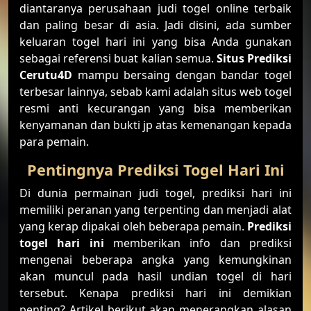
diantaranya perusahaan judi togel online terbaik
dan paling besar di asia. Jadi disini, ada sumber
keluaran togel hari ini yang bisa Anda gunakan
sebagai referensi buat kalian semua.
Situs Prediksi
Cerutu4D
mampu bersaing dengan bandar togel
terbesar lainnya, sebab kami adalah situs web togel
resmi anti kecurangan yang bisa memberikan
kenyamanan dan bukti jp atas kemenangan kepada
para pemain.
Pentingnya Prediksi Togel Hari Ini
Di dunia permainan judi togel, prediksi hari ini
memiliki peranan yang terpenting dan menjadi alat
yang kerap dipakai oleh beberapa pemain.
Prediksi
togel hari ini
memberikan info dan prediksi
mengenai beberapa angka yang kemungkinan
akan muncul pada hasil undian togel di hari
tersebut. Kenapa prediksi hari ini demikian
penting? Artikel berikut akan menerangkan alasan