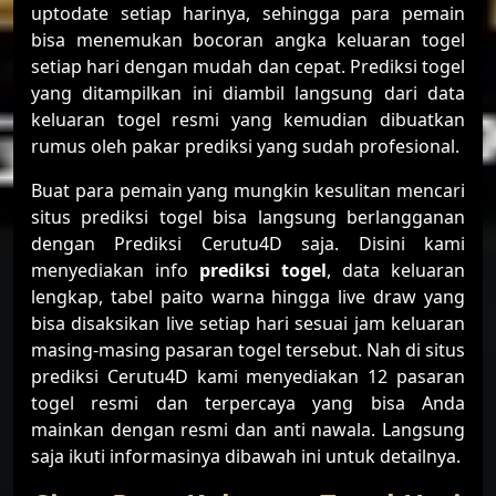
uptodate setiap harinya, sehingga para pemain
bisa menemukan bocoran angka keluaran togel
setiap hari dengan mudah dan cepat. Prediksi togel
yang ditampilkan ini diambil langsung dari data
keluaran togel resmi yang kemudian dibuatkan
rumus oleh pakar prediksi yang sudah profesional.
Buat para pemain yang mungkin kesulitan mencari
situs prediksi togel bisa langsung berlangganan
dengan Prediksi Cerutu4D saja. Disini kami
menyediakan info
prediksi togel
, data keluaran
lengkap, tabel paito warna hingga live draw yang
bisa disaksikan live setiap hari sesuai jam keluaran
masing-masing pasaran togel tersebut. Nah di situs
prediksi Cerutu4D kami menyediakan 12 pasaran
togel resmi dan terpercaya yang bisa Anda
mainkan dengan resmi dan anti nawala. Langsung
saja ikuti informasinya dibawah ini untuk detailnya.