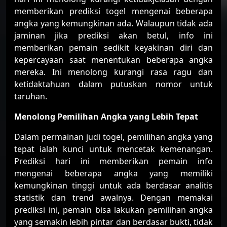
memberikan prediksi togel mengenai beberapa
angka yang kemungkinan ada. Walaupun tidak ada
jaminan jika prediksi akan betul, info ini
memberikan pemain sedikit keyakinan diri dan
kepercayaan saat menentukan beberapa angka
mereka. Ini menolong kurangi rasa ragu dan
ketidaktahuan dalam putuskan nomor untuk
taruhan.
Menolong Pemilihan Angka yang Lebih Tepat
Dalam permainan judi togel, pemilihan angka yang
tepat ialah kunci untuk mencetak kemenangan.
Prediksi hari ini memberikan pemain info
mengenai beberapa angka yang memiliki
kemungkinan tinggi untuk ada berdasar analitis
statistik dan trend awalnya. Dengan memakai
prediksi ini, pemain bisa lakukan pemilihan angka
yang semakin lebih pintar dan berdasar bukti, tidak