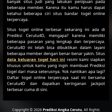
banyak situs judi yang lakukan penipuan pada
beberapa member. Karena itu kamu harus dapat
ketahui beberapa ciri situs bandar togel online
terpercaya.
Situs togel online terbesar sekarang ini ada di
Prediksi Cerutu4D, mengapa? karena memiliki
beberapa pasaran yang lengkap dan terpercaya.
Cerutu4D ini telah bisa dibuktikan dalam layani
beberapa member dengan benar-benar yakin. Situs
data keluaran togel hari ini
resmi kami siapkan
khusus untuk kamu yang ingin membuat Prediksi
togel dari masa seterusnya. Yok nantikan apa lagi?
Daftar togel online terpercaya saat ini bersama
Cerutu4D dan dapatkan keringanan jackpot
terbesar cuma di sini.
Copyright © 2026
Prediksi Angka Cerutu
, All Rights