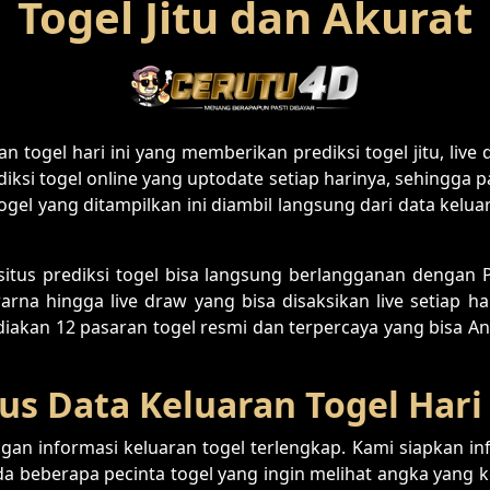
Togel Jitu dan Akurat
n togel hari ini yang memberikan prediksi togel jitu, live
ediksi togel online yang uptodate setiap harinya, sehing
togel yang ditampilkan ini diambil langsung dari data kel
tus prediksi togel bisa langsung berlangganan dengan P
warna hingga live draw yang bisa disaksikan live setiap 
ediakan 12 pasaran togel resmi dan terpercaya yang bisa 
tus Data Keluaran Togel Hari 
ngan informasi keluaran togel terlengkap. Kami siapkan inf
da beberapa pecinta togel yang ingin melihat angka yang 