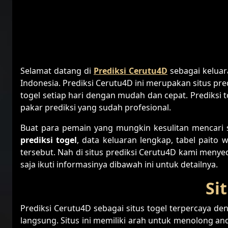
Selamat datang di
Prediksi Cerutu4D
sebagai keluara
Indonesia. Prediksi Cerutu4D ini merupakan situs pr
togel setiap hari dengan mudah dan cepat. Prediksi 
pakar prediksi yang sudah profesional.
Buat para pemain yang mungkin kesulitan mencari si
prediksi togel
, data keluaran lengkap, tabel paito 
tersebut. Nah di situs prediksi Cerutu4D kami meny
saja ikuti informasinya dibawah ini untuk detailnya.
Si
Prediksi Cerutu4D sebagai situs togel terpercaya de
langsung. Situs ini memiliki arah untuk menolong an