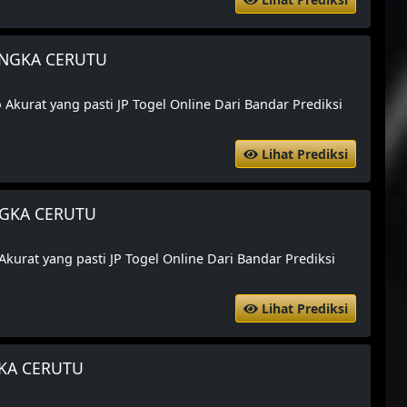
ANGKA CERUTU
 Akurat yang pasti JP Togel Online Dari Bandar Prediksi
Lihat Prediksi
NGKA CERUTU
Akurat yang pasti JP Togel Online Dari Bandar Prediksi
Lihat Prediksi
GKA CERUTU