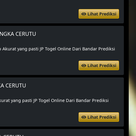
Lihat Prediksi
ANGKA CERUTU
 Akurat yang pasti JP Togel Online Dari Bandar Prediksi
Lihat Prediksi
KA CERUTU
urat yang pasti JP Togel Online Dari Bandar Prediksi
Lihat Prediksi