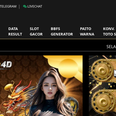
TELEGRAM
LIVECHAT
DATA
SLOT
BBFS
PAITO
KONV.
RESULT
GACOR
GENERATOR
WARNA
TOTO 
SELAMAT 