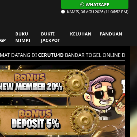
WHATSAPP
KAMIS, 06 AGU 2026 (
11:06:53 PM
)
BUKU
BUKTI
KELUHAN
PANDUAN
SGP
MIMPI
JACKPOT
DATANG DI
CERUTU4D
BANDAR TOGEL ONLINE DAN SITUS 