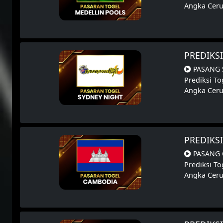
Angka Ceru
PREDIKS
PASANG 
Prediksi To
Angka Ceru
PREDIKS
PASANG 
Prediksi To
Angka Ceru