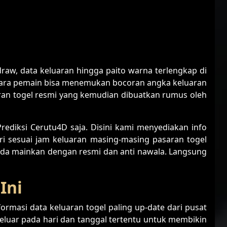
 draw, data keluaran hingga paito warna terlengkap di
ga para pemain bisa menemukan bocoran angka keluaran
uaran togel resmi yang kemudian dibuatkan rumus oleh
rediksi Cerutu4D saja. Disini kami menyediakan info
hari sesuai jam keluaran masing-masing pasaran togel
Anda mainkan dengan resmi dan anti nawala. Langsung
Ini
ormasi data keluaran togel paling up-date dari pusat
keluar pada hari dan tanggal tertentu untuk membikin