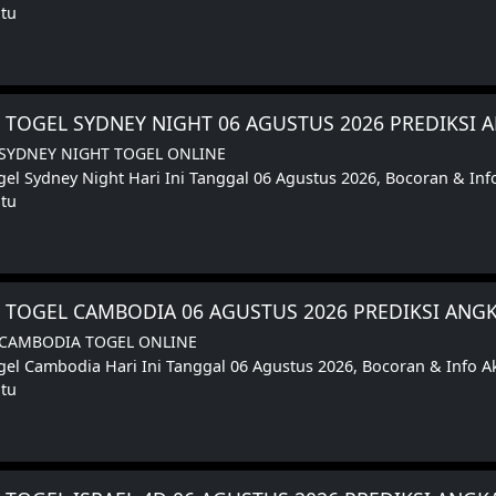
tu
I TOGEL SYDNEY NIGHT 06 AGUSTUS 2026 PREDIKSI 
SYDNEY NIGHT TOGEL ONLINE
gel Sydney Night Hari Ini Tanggal 06 Agustus 2026,
Bocoran & Info
tu
I TOGEL CAMBODIA 06 AGUSTUS 2026 PREDIKSI ANG
CAMBODIA TOGEL ONLINE
gel Cambodia Hari Ini Tanggal 06 Agustus 2026,
Bocoran & Info Ak
tu