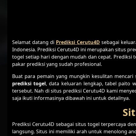
Selamat datang di
Prediksi Cerutu4D
sebagai keluara
Indonesia. Prediksi Cerutu4D ini merupakan situs pr
togel setiap hari dengan mudah dan cepat. Prediksi 
pakar prediksi yang sudah profesional.
Buat para pemain yang mungkin kesulitan mencari si
prediksi togel
, data keluaran lengkap, tabel paito 
tersebut. Nah di situs prediksi Cerutu4D kami meny
saja ikuti informasinya dibawah ini untuk detailnya.
Si
Prediksi Cerutu4D sebagai situs togel terpercaya de
langsung. Situs ini memiliki arah untuk menolong an