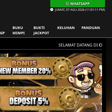
WHATSAPP
JUMAT, 07 AGU 2026 (
11:01:13 PM
)
BUKU
BUKTI
KELUHAN
PANDUAN
SGP
MIMPI
JACKPOT
SELAMAT DATANG DI
CERUTU4D
B