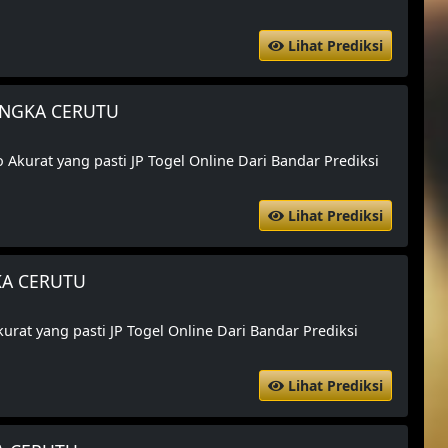
Lihat Prediksi
ANGKA CERUTU
 Akurat yang pasti JP Togel Online Dari Bandar Prediksi
Lihat Prediksi
KA CERUTU
urat yang pasti JP Togel Online Dari Bandar Prediksi
Lihat Prediksi