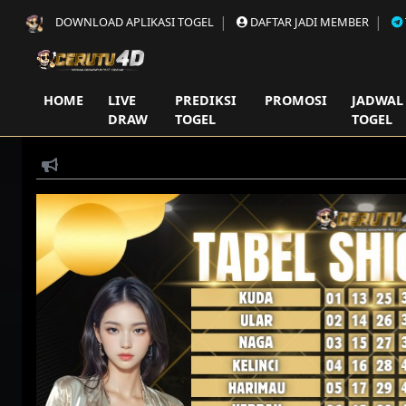
DOWNLOAD APLIKASI TOGEL
DAFTAR JADI MEMBER
HOME
LIVE
PREDIKSI
PROMOSI
JADWAL
DRAW
TOGEL
TOGEL