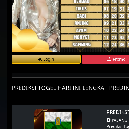
Login
Promo
PREDIKSI TOGEL HARI INI LENGKAP PREDI
PREDIKS
PASANG 
Prediksi To