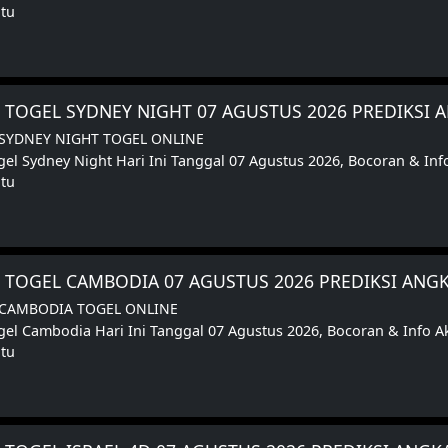
tu
I TOGEL SYDNEY NIGHT 07 AGUSTUS 2026 PREDIKSI 
SYDNEY NIGHT TOGEL ONLINE
gel Sydney Night Hari Ini Tanggal 07 Agustus 2026,
Bocoran & Info
tu
I TOGEL CAMBODIA 07 AGUSTUS 2026 PREDIKSI ANG
CAMBODIA TOGEL ONLINE
gel Cambodia Hari Ini Tanggal 07 Agustus 2026,
Bocoran & Info Ak
tu