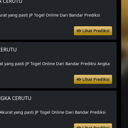
KA CERUTU
rat yang pasti JP Togel Online Dari Bandar Prediksi
Lihat Prediksi
CERUTU
t yang pasti JP Togel Online Dari Bandar Prediksi Angka
Lihat Prediksi
ANGKA CERUTU
Akurat yang pasti JP Togel Online Dari Bandar Prediksi
Lihat Prediksi