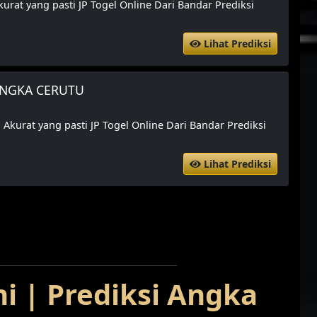
urat yang pasti JP Togel Online Dari Bandar Prediksi
Lihat Prediksi
ANGKA CERUTU
 Akurat yang pasti JP Togel Online Dari Bandar Prediksi
Lihat Prediksi
ni | Prediksi Angka