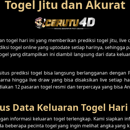
Togel Jitu dan Akurat
n togel hari ini yang memberikan prediksi togel jitu, live
ediksi togel online yang uptodate setiap harinya, sehing
togel yang ditampilkan ini diambil langsung dari data kel
tus prediksi togel bisa langsung berlangganan dengan P
warna hingga live draw yang bisa disaksikan live setiap 
ediakan 12 pasaran togel resmi dan terpercaya yang bisa 
tus Data Keluaran Togel Hari 
ngan informasi keluaran togel terlengkap. Kami siapkan inf
da beberapa pecinta togel yang ingin melihat angka yang 