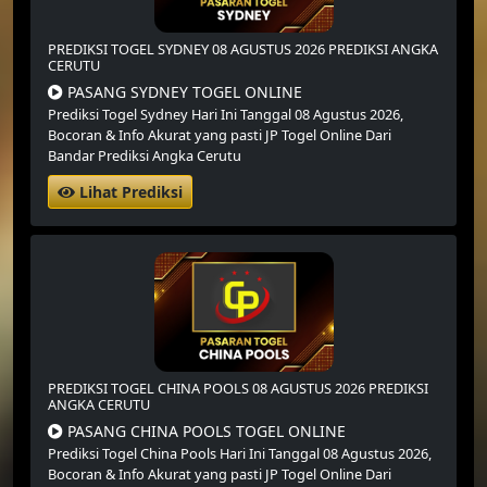
PREDIKSI TOGEL SYDNEY 08 AGUSTUS 2026 PREDIKSI ANGKA
CERUTU
PASANG SYDNEY TOGEL ONLINE
Prediksi Togel Sydney Hari Ini Tanggal 08 Agustus 2026,
Bocoran & Info Akurat yang pasti JP Togel Online Dari
Bandar Prediksi Angka Cerutu
Lihat Prediksi
PREDIKSI TOGEL CHINA POOLS 08 AGUSTUS 2026 PREDIKSI
ANGKA CERUTU
PASANG CHINA POOLS TOGEL ONLINE
Prediksi Togel China Pools Hari Ini Tanggal 08 Agustus 2026,
Bocoran & Info Akurat yang pasti JP Togel Online Dari