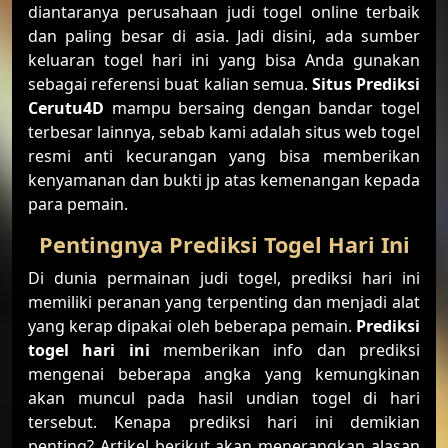
diantaranya perusahaan judi togel online terbaik
dan paling besar di asia. Jadi disini, ada sumber
keluaran togel hari ini yang bisa Anda gunakan
sebagai referensi buat kalian semua.
Situs Prediksi
Cerutu4D
mampu bersaing dengan bandar togel
terbesar lainnya, sebab kami adalah situs web togel
resmi anti kecurangan yang bisa memberikan
kenyamanan dan bukti jp atas kemenangan kepada
para pemain.
Pentingnya Prediksi Togel Hari Ini
Di dunia permainan judi togel, prediksi hari ini
memiliki peranan yang terpenting dan menjadi alat
yang kerap dipakai oleh beberapa pemain.
Prediksi
togel hari ini
memberikan info dan prediksi
mengenai beberapa angka yang kemungkinan
akan muncul pada hasil undian togel di hari
tersebut. Kenapa prediksi hari ini demikian
penting? Artikel berikut akan menerangkan alasan