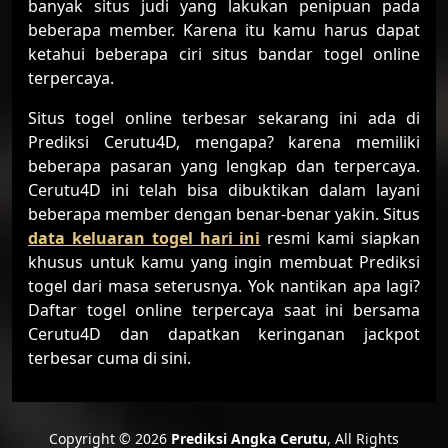
banyak situs judi yang lakukan penipuan pada
beberapa member. Karena itu kamu harus dapat
ketahui beberapa ciri situs bandar togel online
terpercaya.
Situs togel online terbesar sekarang ini ada di
Prediksi Cerutu4D, mengapa? karena memiliki
beberapa pasaran yang lengkap dan terpercaya.
Cerutu4D ini telah bisa dibuktikan dalam layani
beberapa member dengan benar-benar yakin. Situs
data keluaran togel hari ini
resmi kami siapkan
khusus untuk kamu yang ingin membuat Prediksi
togel dari masa seterusnya. Yok nantikan apa lagi?
Daftar togel online terpercaya saat ini bersama
Cerutu4D dan dapatkan keringanan jackpot
terbesar cuma di sini.
Copyright © 2026
Prediksi Angka Cerutu
, All Rights