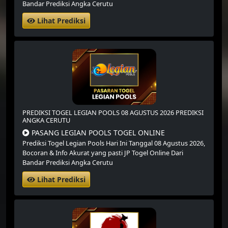
Bandar Prediksi Angka Cerutu
Lihat Prediksi
PREDIKSI TOGEL LEGIAN POOLS 08 AGUSTUS 2026 PREDIKSI
ANGKA CERUTU
PASANG LEGIAN POOLS TOGEL ONLINE
Prediksi Togel Legian Pools Hari Ini Tanggal 08 Agustus 2026,
Bocoran & Info Akurat yang pasti JP Togel Online Dari
Bandar Prediksi Angka Cerutu
Lihat Prediksi