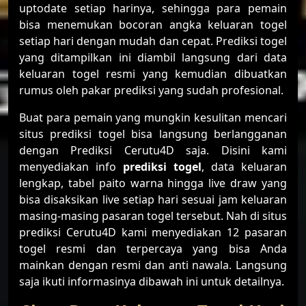
uptodate setiap harinya, sehingga para pemain
bisa menemukan bocoran angka keluaran togel
setiap hari dengan mudah dan cepat. Prediksi togel
yang ditampilkan ini diambil langsung dari data
keluaran togel resmi yang kemudian dibuatkan
rumus oleh pakar prediksi yang sudah profesional.
Buat para pemain yang mungkin kesulitan mencari
situs prediksi togel bisa langsung berlangganan
dengan Prediksi Cerutu4D saja. Disini kami
menyediakan info
prediksi togel
, data keluaran
lengkap, tabel paito warna hingga live draw yang
bisa disaksikan live setiap hari sesuai jam keluaran
masing-masing pasaran togel tersebut. Nah di situs
prediksi Cerutu4D kami menyediakan 12 pasaran
togel resmi dan terpercaya yang bisa Anda
mainkan dengan resmi dan anti nawala. Langsung
saja ikuti informasinya dibawah ini untuk detailnya.