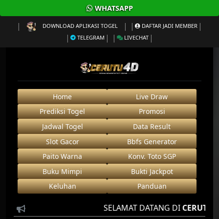
WHATSAPP
DOWNLOAD APLIKASI TOGEL
DAFTAR JADI MEMBER
TELEGRAM
LIVECHAT
Home
Live Draw
Prediksi Togel
Promosi
Jadwal Togel
Data Result
Slot Gacor
Bbfs Generator
Paito Warna
Konv. Toto SGP
Buku Mimpi
Bukti Jackpot
Keluhan
Panduan
SELAMAT DATANG DI
CERUTU4D
B