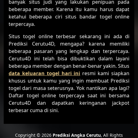
banyak situs judi yang lakukan penipuan pada
beberapa member. Karena itu kamu harus dapat
ketahui beberapa ciri situs bandar togel online
terpercaya.
Situs togel online terbesar sekarang ini ada di
Prediksi Cerutu4D, mengapa? karena memiliki
beberapa pasaran yang lengkap dan terpercaya.
Cerutu4D ini telah bisa dibuktikan dalam layani
beberapa member dengan benar-benar yakin. Situs
data keluaran togel hari ini
resmi kami siapkan
khusus untuk kamu yang ingin membuat Prediksi
togel dari masa seterusnya. Yok nantikan apa lagi?
Daftar togel online terpercaya saat ini bersama
Cerutu4D dan dapatkan keringanan jackpot
terbesar cuma di sini.
Copyright © 2026
Prediksi Angka Cerutu
, All Rights