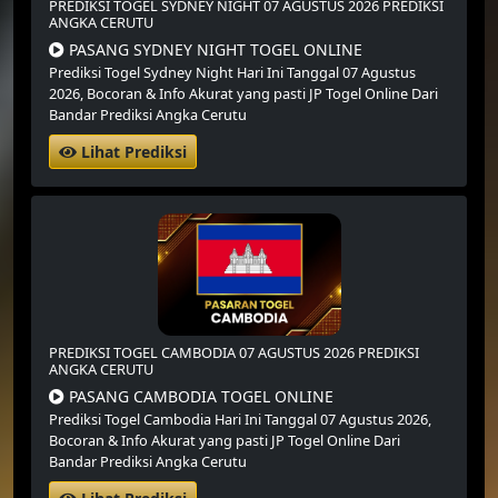
PREDIKSI TOGEL SYDNEY NIGHT 07 AGUSTUS 2026 PREDIKSI
ANGKA CERUTU
PASANG SYDNEY NIGHT TOGEL ONLINE
Prediksi Togel Sydney Night Hari Ini Tanggal 07 Agustus
2026,
Bocoran & Info Akurat yang pasti JP Togel Online Dari
Bandar Prediksi Angka Cerutu
Lihat Prediksi
PREDIKSI TOGEL CAMBODIA 07 AGUSTUS 2026 PREDIKSI
ANGKA CERUTU
PASANG CAMBODIA TOGEL ONLINE
Prediksi Togel Cambodia Hari Ini Tanggal 07 Agustus 2026,
Bocoran & Info Akurat yang pasti JP Togel Online Dari
Bandar Prediksi Angka Cerutu