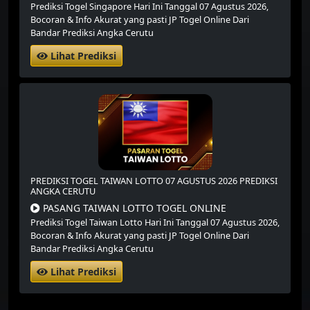
Prediksi Togel Singapore Hari Ini Tanggal 07 Agustus 2026,
Bocoran & Info Akurat yang pasti JP Togel Online Dari
Bandar Prediksi Angka Cerutu
Lihat Prediksi
PREDIKSI TOGEL TAIWAN LOTTO 07 AGUSTUS 2026 PREDIKSI
ANGKA CERUTU
PASANG TAIWAN LOTTO TOGEL ONLINE
Prediksi Togel Taiwan Lotto Hari Ini Tanggal 07 Agustus 2026,
Bocoran & Info Akurat yang pasti JP Togel Online Dari
Bandar Prediksi Angka Cerutu
Lihat Prediksi