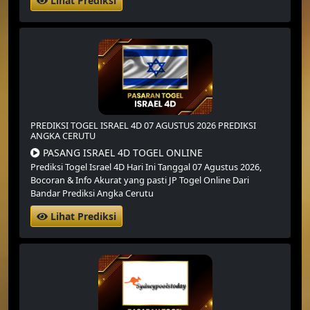
Lihat Prediksi
PREDIKSI TOGEL ISRAEL 4D 07 AGUSTUS 2026 PREDIKSI
ANGKA CERUTU
PASANG ISRAEL 4D TOGEL ONLINE
Prediksi Togel Israel 4D Hari Ini Tanggal 07 Agustus 2026,
Bocoran & Info Akurat yang pasti JP Togel Online Dari
Bandar Prediksi Angka Cerutu
Lihat Prediksi