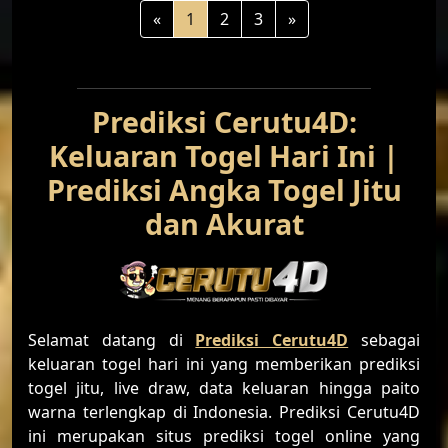
«
1
2
3
»
Prediksi Cerutu4D:
Keluaran Togel Hari Ini |
Prediksi Angka Togel Jitu
dan Akurat
Selamat datang di
Prediksi Cerutu4D
sebagai
keluaran togel hari ini yang memberikan prediksi
togel jitu, live draw, data keluaran hingga paito
warna terlengkap di Indonesia. Prediksi Cerutu4D
ini merupakan situs prediksi togel online yang