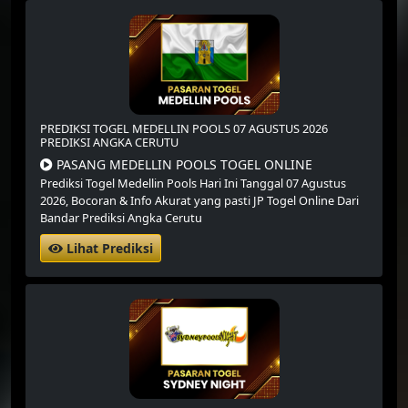
PREDIKSI TOGEL MEDELLIN POOLS 07 AGUSTUS 2026
PREDIKSI ANGKA CERUTU
PASANG MEDELLIN POOLS TOGEL ONLINE
Prediksi Togel Medellin Pools Hari Ini Tanggal 07 Agustus
2026,
Bocoran & Info Akurat yang pasti JP Togel Online Dari
Bandar Prediksi Angka Cerutu
Lihat Prediksi