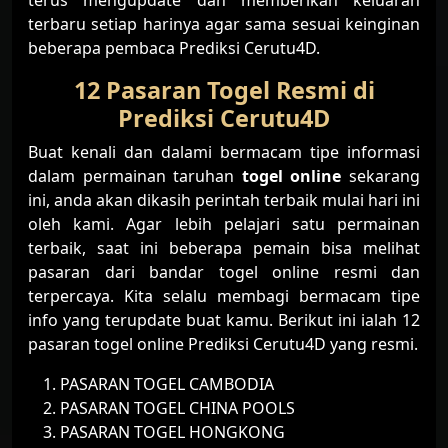
terus mengupdate dan memberikan keluaran
terbaru setiap harinya agar sama sesuai keinginan
beberapa pembaca Prediksi Cerutu4D.
12 Pasaran Togel Resmi di
Prediksi Cerutu4D
Buat kenali dan dalami bermacam tipe informasi
dalam permainan taruhan
togel online
sekarang
ini, anda akan dikasih perintah terbaik mulai hari ini
oleh kami. Agar lebih pelajari satu permainan
terbaik, saat ini beberapa pemain bisa melihat
pasaran dari bandar togel online resmi dan
terpercaya. Kita selalu membagi bermacam tipe
info yang terupdate buat kamu. Berikut ini ialah 12
pasaran togel online Prediksi Cerutu4D yang resmi.
PASARAN TOGEL CAMBODIA
PASARAN TOGEL CHINA POOLS
PASARAN TOGEL HONGKONG