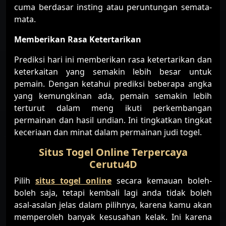
cuma berdasar insting atau peruntungan semata-
mata.
Memberikan Rasa Ketertarikan
Prediksi hari ini memberikan rasa ketertarikan dan
keterkaitan yang semakin lebih besar untuk
pemain. Dengan ketahui prediksi beberapa angka
yang kemungkinan ada, pemain semakin lebih
terturut dalam meng ikuti perkembangan
permainan dan hasil undian. Ini tingkatkan tingkat
keceriaan dan minat dalam permainan judi togel.
Situs Togel Online Terpercaya
Cerutu4D
Pilih
situs togel online
secara kemauan boleh-
boleh saja, tetapi kembali lagi anda tidak boleh
asal-asalan jelas dalam pilihnya, karena kamu akan
memperoleh banyak kesusahan kelak. Ini karena