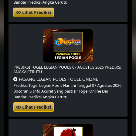
Bandar Prediksi Angka Cerutu
Lihat Prediksi
PREDIKSI TOGEL LEGIAN POOLS 07 AGUSTUS 2026 PREDIKSI
ANGKA CERUTU
PASANG LEGIAN POOLS TOGEL ONLINE
Prediksi Togel Legian Pools Hari Ini Tanggal 07 Agustus 2026,
Bocoran & Info Akurat yang pasti JP Togel Online Dari
Bandar Prediksi Angka Cerutu
Lihat Prediksi