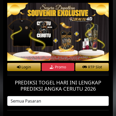
Login
Promo
RTP Slot
PREDIKSI TOGEL HARI INI LENGKAP
PREDIKSI ANGKA CERUTU 2026