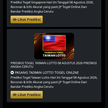
Prediksi Togel Singapore Hari Ini Tanggal 08 Agustus 2026,
Bocoran & Info Akurat yang pasti JP Togel Online Dari
Bandar Prediksi Angka Cerutu
Lihat Prediksi
PREDIKSI TOGEL TAIWAN LOTTO 08 AGUSTUS 2026 PREDIKSI
ANGKA CERUTU
PASANG TAIWAN LOTTO TOGEL ONLINE
Prediksi Togel Taiwan Lotto Hari Ini Tanggal 08 Agustus 2026,
Bocoran & Info Akurat yang pasti JP Togel Online Dari
Bandar Prediksi Angka Cerutu
Lihat Prediksi