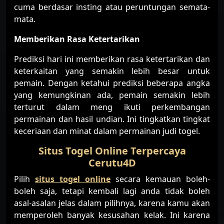
cuma berdasar insting atau peruntungan semata-
mata.
Memberikan Rasa Ketertarikan
Prediksi hari ini memberikan rasa ketertarikan dan
keterkaitan yang semakin lebih besar untuk
pemain. Dengan ketahui prediksi beberapa angka
yang kemungkinan ada, pemain semakin lebih
terturut dalam meng ikuti perkembangan
permainan dan hasil undian. Ini tingkatkan tingkat
keceriaan dan minat dalam permainan judi togel.
Situs Togel Online Terpercaya
Cerutu4D
Pilih
situs togel online
secara kemauan boleh-
boleh saja, tetapi kembali lagi anda tidak boleh
asal-asalan jelas dalam pilihnya, karena kamu akan
memperoleh banyak kesusahan kelak. Ini karena