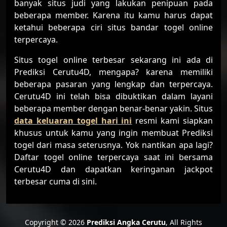
banyak situs judi yang lakukan penipuan pada
beberapa member. Karena itu kamu harus dapat
ketahui beberapa ciri situs bandar togel online
terpercaya.
Situs togel online terbesar sekarang ini ada di
Prediksi Cerutu4D, mengapa? karena memiliki
beberapa pasaran yang lengkap dan terpercaya.
Cerutu4D ini telah bisa dibuktikan dalam layani
beberapa member dengan benar-benar yakin. Situs
data keluaran togel hari ini
resmi kami siapkan
khusus untuk kamu yang ingin membuat Prediksi
togel dari masa seterusnya. Yok nantikan apa lagi?
Daftar togel online terpercaya saat ini bersama
Cerutu4D dan dapatkan keringanan jackpot
terbesar cuma di sini.
Copyright © 2026
Prediksi Angka Cerutu
, All Rights