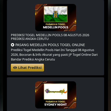
PREDIKSI TOGEL MEDELLIN POOLS 08 AGUSTUS 2026
PREDIKSI ANGKA CERUTU
PASANG MEDELLIN POOLS TOGEL ONLINE
Prediksi Togel Medellin Pools Hari Ini Tanggal 08 Agustus
2026,
Bocoran & Info Akurat yang pasti JP Togel Online Dari
Bandar Prediksi Angka Cerutu
Lihat Prediksi