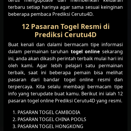
terus mengupdate dan memberikan keluaran
terbaru setiap harinya agar sama sesuai keinginan
beberapa pembaca Prediksi Cerutu4D.
12 Pasaran Togel Resmi di
Prediksi Cerutu4D
Buat kenali dan dalami bermacam tipe informasi
dalam permainan taruhan
togel online
sekarang
ini, anda akan dikasih perintah terbaik mulai hari ini
oleh kami. Agar lebih pelajari satu permainan
terbaik, saat ini beberapa pemain bisa melihat
pasaran dari bandar togel online resmi dan
terpercaya. Kita selalu membagi bermacam tipe
info yang terupdate buat kamu. Berikut ini ialah 12
pasaran togel online Prediksi Cerutu4D yang resmi.
PASARAN TOGEL CAMBODIA
PASARAN TOGEL CHINA POOLS
PASARAN TOGEL HONGKONG