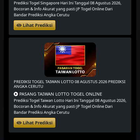
Prediksi Togel Singapore Hari Ini Tanggal 08 Agustus 2026,
Bocoran & Info Akurat yang pasti JP Togel Online Dari
Bandar Prediksi Angka Cerutu
Lihat Prediksi
PREDIKSI TOGEL TAIWAN LOTTO 08 AGUSTUS 2026 PREDIKSI
ANGKA CERUTU
PASANG TAIWAN LOTTO TOGEL ONLINE
Prediksi Togel Taiwan Lotto Hari Ini Tanggal 08 Agustus 2026,
Bocoran & Info Akurat yang pasti JP Togel Online Dari
Bandar Prediksi Angka Cerutu
Lihat Prediksi