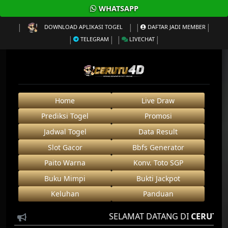
WHATSAPP
DOWNLOAD APLIKASI TOGEL
DAFTAR JADI MEMBER
TELEGRAM
LIVECHAT
Home
Live Draw
Prediksi Togel
Promosi
Jadwal Togel
Data Result
Slot Gacor
Bbfs Generator
Paito Warna
Konv. Toto SGP
Buku Mimpi
Bukti Jackpot
Keluhan
Panduan
SELAMAT DATANG DI
CERUTU4D
B