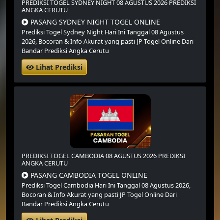
PREDIKSI TOGEL SYDNEY NIGHT 08 AGUSTUS 2026 PREDIKSI
ANGKA CERUTU
PASANG SYDNEY NIGHT TOGEL ONLINE
Prediksi Togel Sydney Night Hari Ini Tanggal 08 Agustus
2026,
Bocoran & Info Akurat yang pasti JP Togel Online Dari
Bandar Prediksi Angka Cerutu
Lihat Prediksi
PREDIKSI TOGEL CAMBODIA 08 AGUSTUS 2026 PREDIKSI
ANGKA CERUTU
PASANG CAMBODIA TOGEL ONLINE
Prediksi Togel Cambodia Hari Ini Tanggal 08 Agustus 2026,
Bocoran & Info Akurat yang pasti JP Togel Online Dari
Bandar Prediksi Angka Cerutu