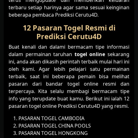
terus mengupdate dan memberikan keluaran
terbaru setiap harinya agar sama sesuai keinginan
beberapa pembaca Prediksi Cerutu4D.
12 Pasaran Togel Resmi di
Prediksi Cerutu4D
Buat kenali dan dalami bermacam tipe informasi
dalam permainan taruhan
togel online
sekarang
ini, anda akan dikasih perintah terbaik mulai hari ini
oleh kami. Agar lebih pelajari satu permainan
terbaik, saat ini beberapa pemain bisa melihat
pasaran dari bandar togel online resmi dan
terpercaya. Kita selalu membagi bermacam tipe
info yang terupdate buat kamu. Berikut ini ialah 12
pasaran togel online Prediksi Cerutu4D yang resmi.
PASARAN TOGEL CAMBODIA
PASARAN TOGEL CHINA POOLS
PASARAN TOGEL HONGKONG