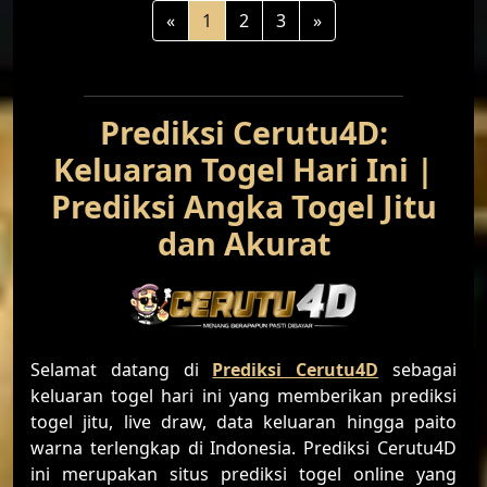
«
1
2
3
»
Prediksi Cerutu4D:
Keluaran Togel Hari Ini |
Prediksi Angka Togel Jitu
dan Akurat
Selamat datang di
Prediksi Cerutu4D
sebagai
keluaran togel hari ini yang memberikan prediksi
togel jitu, live draw, data keluaran hingga paito
warna terlengkap di Indonesia. Prediksi Cerutu4D
ini merupakan situs prediksi togel online yang