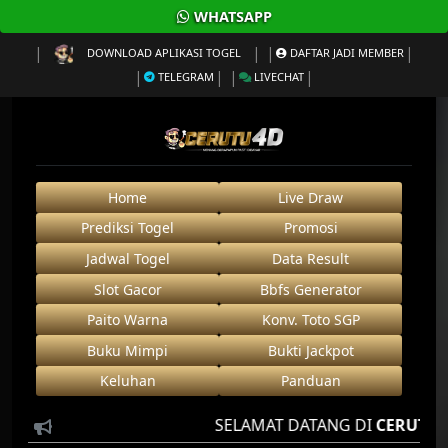
WHATSAPP
DOWNLOAD APLIKASI TOGEL
DAFTAR JADI MEMBER
TELEGRAM
LIVECHAT
Home
Live Draw
Prediksi Togel
Promosi
Jadwal Togel
Data Result
Slot Gacor
Bbfs Generator
Paito Warna
Konv. Toto SGP
Buku Mimpi
Bukti Jackpot
Keluhan
Panduan
SELAMAT DATANG DI
CERUTU4D
B