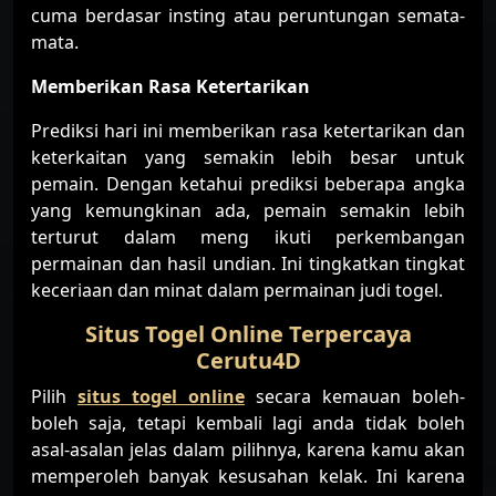
cuma berdasar insting atau peruntungan semata-
mata.
Memberikan Rasa Ketertarikan
Prediksi hari ini memberikan rasa ketertarikan dan
keterkaitan yang semakin lebih besar untuk
pemain. Dengan ketahui prediksi beberapa angka
yang kemungkinan ada, pemain semakin lebih
terturut dalam meng ikuti perkembangan
permainan dan hasil undian. Ini tingkatkan tingkat
keceriaan dan minat dalam permainan judi togel.
Situs Togel Online Terpercaya
Cerutu4D
Pilih
situs togel online
secara kemauan boleh-
boleh saja, tetapi kembali lagi anda tidak boleh
asal-asalan jelas dalam pilihnya, karena kamu akan
memperoleh banyak kesusahan kelak. Ini karena