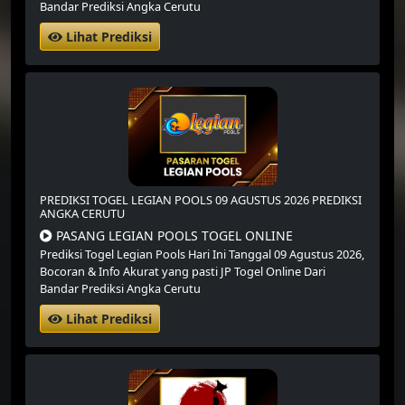
Bandar Prediksi Angka Cerutu
Lihat Prediksi
PREDIKSI TOGEL LEGIAN POOLS 09 AGUSTUS 2026 PREDIKSI
ANGKA CERUTU
PASANG LEGIAN POOLS TOGEL ONLINE
Prediksi Togel Legian Pools Hari Ini Tanggal 09 Agustus 2026,
Bocoran & Info Akurat yang pasti JP Togel Online Dari
Bandar Prediksi Angka Cerutu
Lihat Prediksi