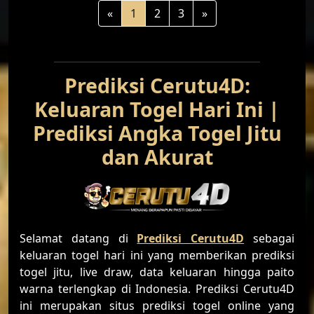
«
1
2
3
»
Prediksi Cerutu4D:
Keluaran Togel Hari Ini |
Prediksi Angka Togel Jitu
dan Akurat
Selamat datang di
Prediksi Cerutu4D
sebagai
keluaran togel hari ini yang memberikan prediksi
togel jitu, live draw, data keluaran hingga paito
warna terlengkap di Indonesia. Prediksi Cerutu4D
ini merupakan situs prediksi togel online yang