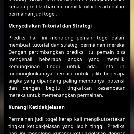
kenapa prediksi hari ini memiliki nilai berarti dalam
permainan judi togel.
Menyediakan Tutorial dan Strategi
Prediksi hari ini menolong pemain togel dalam
membuat tutorial dan strategi permainan mereka.
Dengan pertimbangkan prediksi itu, pemain bisa
mengenali beberapa angka yang memiliki
kemungkinan tinggi untuk ada. Info ini
memungkinkannya pemain untuk pilih beberapa
angka yang dipandang paling mempunyai potensi,
dan dengan begitu, tingkatkan kesempatan
mereka untuk memenangkan permainan.
Kurangi Ketidakjelasan
Permainan judi togel kerap kali mengikutsertakan
tingkat ketidakjelasan yang lebih tinggi. Prediksi
hari ini menolong kurangi ketidakjelasan dengan