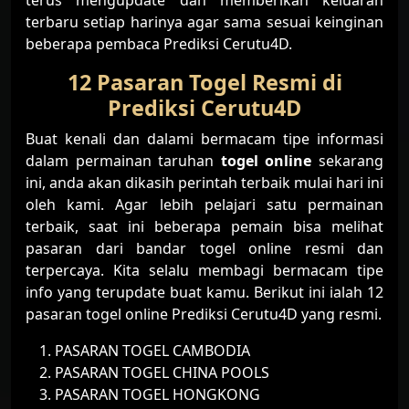
terus mengupdate dan memberikan keluaran
terbaru setiap harinya agar sama sesuai keinginan
beberapa pembaca Prediksi Cerutu4D.
12 Pasaran Togel Resmi di
Prediksi Cerutu4D
Buat kenali dan dalami bermacam tipe informasi
dalam permainan taruhan
togel online
sekarang
ini, anda akan dikasih perintah terbaik mulai hari ini
oleh kami. Agar lebih pelajari satu permainan
terbaik, saat ini beberapa pemain bisa melihat
pasaran dari bandar togel online resmi dan
terpercaya. Kita selalu membagi bermacam tipe
info yang terupdate buat kamu. Berikut ini ialah 12
pasaran togel online Prediksi Cerutu4D yang resmi.
PASARAN TOGEL CAMBODIA
PASARAN TOGEL CHINA POOLS
PASARAN TOGEL HONGKONG