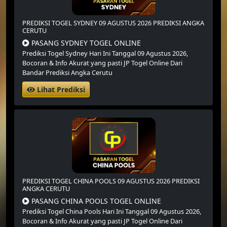
PREDIKSI TOGEL SYDNEY 09 AGUSTUS 2026 PREDIKSI ANGKA
CERUTU
PASANG SYDNEY TOGEL ONLINE
Prediksi Togel Sydney Hari Ini Tanggal 09 Agustus 2026,
Bocoran & Info Akurat yang pasti JP Togel Online Dari
Bandar Prediksi Angka Cerutu
Lihat Prediksi
PREDIKSI TOGEL CHINA POOLS 09 AGUSTUS 2026 PREDIKSI
ANGKA CERUTU
PASANG CHINA POOLS TOGEL ONLINE
Prediksi Togel China Pools Hari Ini Tanggal 09 Agustus 2026,
Bocoran & Info Akurat yang pasti JP Togel Online Dari