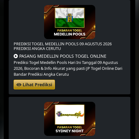
PREDIKSI TOGEL MEDELLIN POOLS 09 AGUSTUS 2026
PREDIKSI ANGKA CERUTU
PASANG MEDELLIN POOLS TOGEL ONLINE
Prediksi Togel Medellin Pools Hari Ini Tanggal 09 Agustus
2026,
Bocoran & Info Akurat yang pasti JP Togel Online Dari
Bandar Prediksi Angka Cerutu
Lihat Prediksi