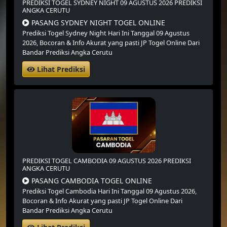
PREDIKSI TOGEL SYDNEY NIGHT 09 AGUSTUS 2026 PREDIKSI
ANGKA CERUTU
PASANG SYDNEY NIGHT TOGEL ONLINE
Prediksi Togel Sydney Night Hari Ini Tanggal 09 Agustus
2026,
Bocoran & Info Akurat yang pasti JP Togel Online Dari
Bandar Prediksi Angka Cerutu
Lihat Prediksi
PREDIKSI TOGEL CAMBODIA 09 AGUSTUS 2026 PREDIKSI
ANGKA CERUTU
PASANG CAMBODIA TOGEL ONLINE
Prediksi Togel Cambodia Hari Ini Tanggal 09 Agustus 2026,
Bocoran & Info Akurat yang pasti JP Togel Online Dari
Bandar Prediksi Angka Cerutu