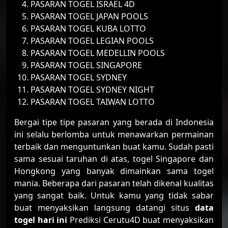
PASARAN TOGEL ISRAEL 4D
PASARAN TOGEL JAPAN POOLS
PASARAN TOGEL KUBA LOTTO
PASARAN TOGEL LEGIAN POOLS
PASARAN TOGEL MEDELLIN POOLS
PASARAN TOGEL SINGAPORE
PASARAN TOGEL SYDNEY
PASARAN TOGEL SYDNEY NIGHT
PASARAN TOGEL TAIWAN LOTTO
Bergai tipe tipe pasaran yang berada di Indonesia
ini selalu berlomba untuk menawarkan permainan
terbaik dan menguntunkan buat kamu. Sudah pasti
sama sesuai taruhan di atas, togel Singapore dan
Hongkong yang banyak dimainkan sama togel
mania. Beberapa dari pasaran telah dikenal kualitas
yang sangat baik. Untuk kamu yang tidak sabar
buat menyaksikan langsung datangi situs
data
togel hari ini
Prediksi Cerutu4D buat menyaksikan