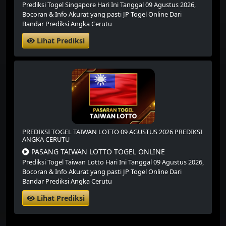
Prediksi Togel Singapore Hari Ini Tanggal 09 Agustus 2026,
Bocoran & Info Akurat yang pasti JP Togel Online Dari
Bandar Prediksi Angka Cerutu
Lihat Prediksi
PREDIKSI TOGEL TAIWAN LOTTO 09 AGUSTUS 2026 PREDIKSI
ANGKA CERUTU
PASANG TAIWAN LOTTO TOGEL ONLINE
Prediksi Togel Taiwan Lotto Hari Ini Tanggal 09 Agustus 2026,
Bocoran & Info Akurat yang pasti JP Togel Online Dari
Bandar Prediksi Angka Cerutu
Lihat Prediksi