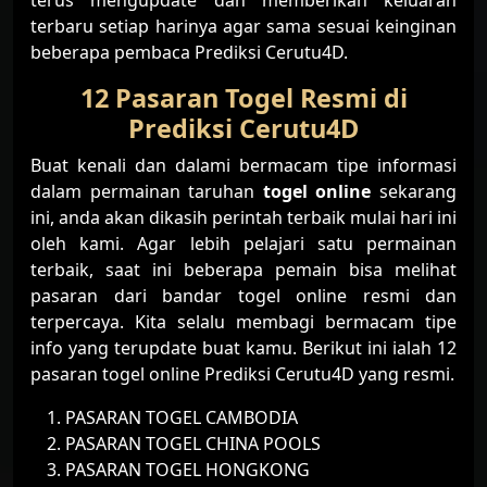
terus mengupdate dan memberikan keluaran
terbaru setiap harinya agar sama sesuai keinginan
beberapa pembaca Prediksi Cerutu4D.
12 Pasaran Togel Resmi di
Prediksi Cerutu4D
Buat kenali dan dalami bermacam tipe informasi
dalam permainan taruhan
togel online
sekarang
ini, anda akan dikasih perintah terbaik mulai hari ini
oleh kami. Agar lebih pelajari satu permainan
terbaik, saat ini beberapa pemain bisa melihat
pasaran dari bandar togel online resmi dan
terpercaya. Kita selalu membagi bermacam tipe
info yang terupdate buat kamu. Berikut ini ialah 12
pasaran togel online Prediksi Cerutu4D yang resmi.
PASARAN TOGEL CAMBODIA
PASARAN TOGEL CHINA POOLS
PASARAN TOGEL HONGKONG