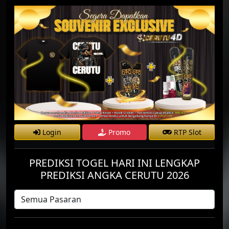
Login
Promo
RTP Slot
PREDIKSI TOGEL HARI INI LENGKAP
PREDIKSI ANGKA CERUTU 2026