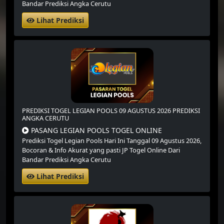
Bandar Prediksi Angka Cerutu
Lihat Prediksi
PREDIKSI TOGEL LEGIAN POOLS 09 AGUSTUS 2026 PREDIKSI
ANGKA CERUTU
PASANG LEGIAN POOLS TOGEL ONLINE
Prediksi Togel Legian Pools Hari Ini Tanggal 09 Agustus 2026,
Bocoran & Info Akurat yang pasti JP Togel Online Dari
Bandar Prediksi Angka Cerutu
Lihat Prediksi