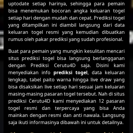
uptodate setiap harinya, sehingga para pemain
bisa menemukan bocoran angka keluaran togel
setiap hari dengan mudah dan cepat. Prediksi togel
yang ditampilkan ini diambil langsung dari data
keluaran togel resmi yang kemudian dibuatkan
rumus oleh pakar prediksi yang sudah profesional.
Buat para pemain yang mungkin kesulitan mencari
situs prediksi togel bisa langsung berlangganan
dengan Prediksi Cerutu4D saja. Disini kami
menyediakan info
prediksi togel
, data keluaran
lengkap, tabel paito warna hingga live draw yang
bisa disaksikan live setiap hari sesuai jam keluaran
masing-masing pasaran togel tersebut. Nah di situs
prediksi Cerutu4D kami menyediakan 12 pasaran
togel resmi dan terpercaya yang bisa Anda
mainkan dengan resmi dan anti nawala. Langsung
saja ikuti informasinya dibawah ini untuk detailnya.