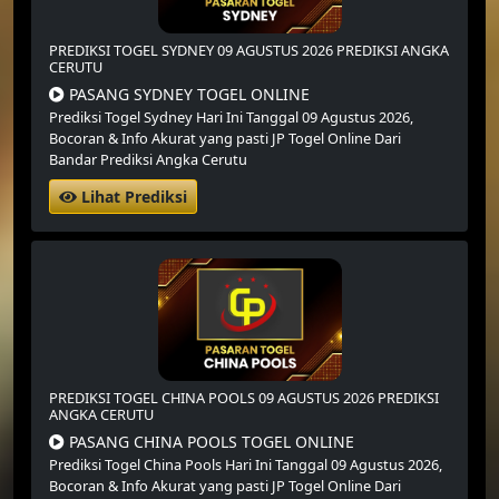
PREDIKSI TOGEL SYDNEY 09 AGUSTUS 2026 PREDIKSI ANGKA
CERUTU
PASANG SYDNEY TOGEL ONLINE
Prediksi Togel Sydney Hari Ini Tanggal 09 Agustus 2026,
Bocoran & Info Akurat yang pasti JP Togel Online Dari
Bandar Prediksi Angka Cerutu
Lihat Prediksi
PREDIKSI TOGEL CHINA POOLS 09 AGUSTUS 2026 PREDIKSI
ANGKA CERUTU
PASANG CHINA POOLS TOGEL ONLINE
Prediksi Togel China Pools Hari Ini Tanggal 09 Agustus 2026,
Bocoran & Info Akurat yang pasti JP Togel Online Dari