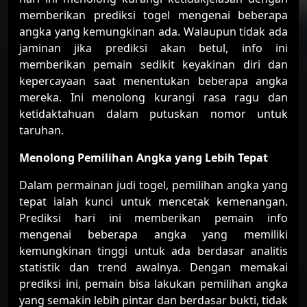
memberikan prediksi togel mengenai beberapa
angka yang kemungkinan ada. Walaupun tidak ada
jaminan jika prediksi akan betul, info ini
memberikan pemain sedikit keyakinan diri dan
kepercayaan saat menentukan beberapa angka
mereka. Ini menolong kurangi rasa ragu dan
ketidaktahuan dalam putuskan nomor untuk
taruhan.
Menolong Pemilihan Angka yang Lebih Tepat
Dalam permainan judi togel, pemilihan angka yang
tepat ialah kunci untuk mencetak kemenangan.
Prediksi hari ini memberikan pemain info
mengenai beberapa angka yang memiliki
kemungkinan tinggi untuk ada berdasar analitis
statistik dan trend awalnya. Dengan memakai
prediksi ini, pemain bisa lakukan pemilihan angka
yang semakin lebih pintar dan berdasar bukti, tidak