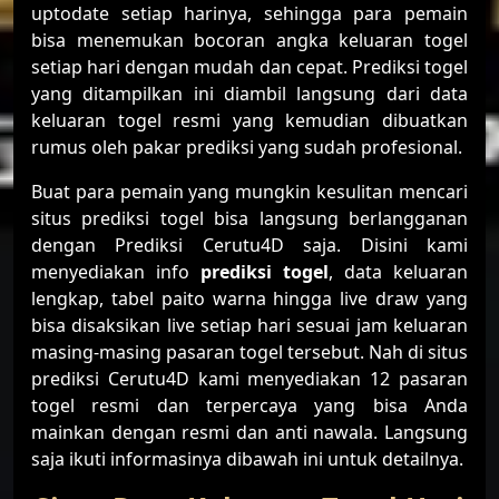
uptodate setiap harinya, sehingga para pemain
bisa menemukan bocoran angka keluaran togel
setiap hari dengan mudah dan cepat. Prediksi togel
yang ditampilkan ini diambil langsung dari data
keluaran togel resmi yang kemudian dibuatkan
rumus oleh pakar prediksi yang sudah profesional.
Buat para pemain yang mungkin kesulitan mencari
situs prediksi togel bisa langsung berlangganan
dengan Prediksi Cerutu4D saja. Disini kami
menyediakan info
prediksi togel
, data keluaran
lengkap, tabel paito warna hingga live draw yang
bisa disaksikan live setiap hari sesuai jam keluaran
masing-masing pasaran togel tersebut. Nah di situs
prediksi Cerutu4D kami menyediakan 12 pasaran
togel resmi dan terpercaya yang bisa Anda
mainkan dengan resmi dan anti nawala. Langsung
saja ikuti informasinya dibawah ini untuk detailnya.