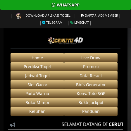
WHATSAPP
DOWNLOAD APLIKASI TOGEL
DAFTAR JADI MEMBER
TELEGRAM
LIVECHAT
Home
Live Draw
Prediksi Togel
Promosi
Jadwal Togel
Data Result
Slot Gacor
Bbfs Generator
Paito Warna
Konv. Toto SGP
Buku Mimpi
Bukti Jackpot
Keluhan
Panduan
SELAMAT DATANG DI
CERUTU4D
BA