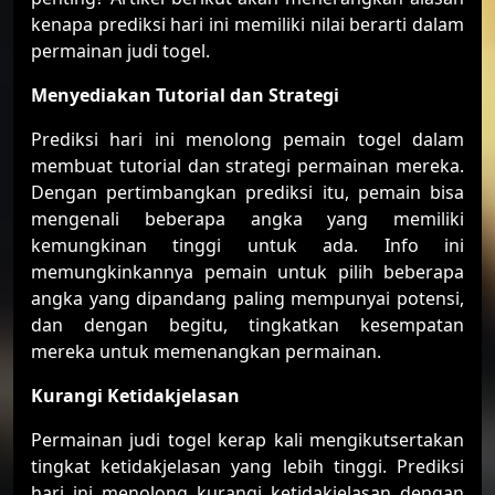
kenapa prediksi hari ini memiliki nilai berarti dalam
permainan judi togel.
Menyediakan Tutorial dan Strategi
Prediksi hari ini menolong pemain togel dalam
membuat tutorial dan strategi permainan mereka.
Dengan pertimbangkan prediksi itu, pemain bisa
mengenali beberapa angka yang memiliki
kemungkinan tinggi untuk ada. Info ini
memungkinkannya pemain untuk pilih beberapa
angka yang dipandang paling mempunyai potensi,
dan dengan begitu, tingkatkan kesempatan
mereka untuk memenangkan permainan.
Kurangi Ketidakjelasan
Permainan judi togel kerap kali mengikutsertakan
tingkat ketidakjelasan yang lebih tinggi. Prediksi
hari ini menolong kurangi ketidakjelasan dengan