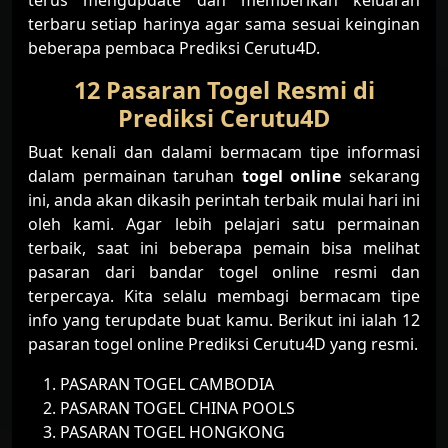
terus mengupdate dan memberikan keluaran
terbaru setiap harinya agar sama sesuai keinginan
beberapa pembaca Prediksi Cerutu4D.
12 Pasaran Togel Resmi di
Prediksi Cerutu4D
Buat kenali dan dalami bermacam tipe informasi
dalam permainan taruhan
togel online
sekarang
ini, anda akan dikasih perintah terbaik mulai hari ini
oleh kami. Agar lebih pelajari satu permainan
terbaik, saat ini beberapa pemain bisa melihat
pasaran dari bandar togel online resmi dan
terpercaya. Kita selalu membagi bermacam tipe
info yang terupdate buat kamu. Berikut ini ialah 12
pasaran togel online Prediksi Cerutu4D yang resmi.
PASARAN TOGEL CAMBODIA
PASARAN TOGEL CHINA POOLS
PASARAN TOGEL HONGKONG