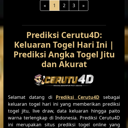
«
1
2
3
»
Prediksi Cerutu4D:
Keluaran Togel Hari Ini |
Prediksi Angka Togel Jitu
dan Akurat
Selamat datang di
Prediksi Cerutu4D
sebagai
keluaran togel hari ini yang memberikan prediksi
togel jitu, live draw, data keluaran hingga paito
warna terlengkap di Indonesia. Prediksi Cerutu4D
ini merupakan situs prediksi togel online yang