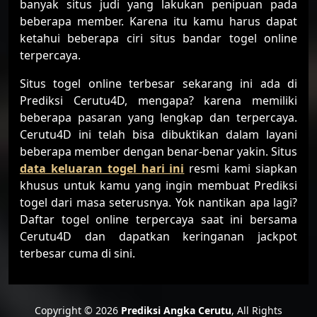
banyak situs judi yang lakukan penipuan pada
beberapa member. Karena itu kamu harus dapat
ketahui beberapa ciri situs bandar togel online
terpercaya.
Situs togel online terbesar sekarang ini ada di
Prediksi Cerutu4D, mengapa? karena memiliki
beberapa pasaran yang lengkap dan terpercaya.
Cerutu4D ini telah bisa dibuktikan dalam layani
beberapa member dengan benar-benar yakin. Situs
data keluaran togel hari ini
resmi kami siapkan
khusus untuk kamu yang ingin membuat Prediksi
togel dari masa seterusnya. Yok nantikan apa lagi?
Daftar togel online terpercaya saat ini bersama
Cerutu4D dan dapatkan keringanan jackpot
terbesar cuma di sini.
Copyright © 2026
Prediksi Angka Cerutu
, All Rights