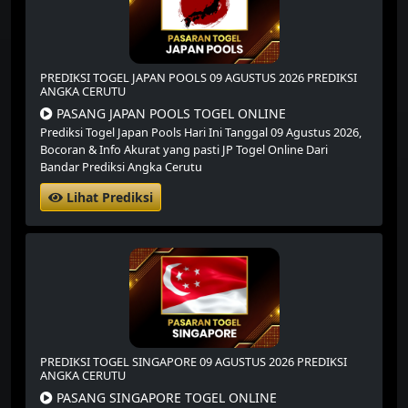
PREDIKSI TOGEL JAPAN POOLS 09 AGUSTUS 2026 PREDIKSI
ANGKA CERUTU
PASANG JAPAN POOLS TOGEL ONLINE
Prediksi Togel Japan Pools Hari Ini Tanggal 09 Agustus 2026,
Bocoran & Info Akurat yang pasti JP Togel Online Dari
Bandar Prediksi Angka Cerutu
Lihat Prediksi
PREDIKSI TOGEL SINGAPORE 09 AGUSTUS 2026 PREDIKSI
ANGKA CERUTU
PASANG SINGAPORE TOGEL ONLINE