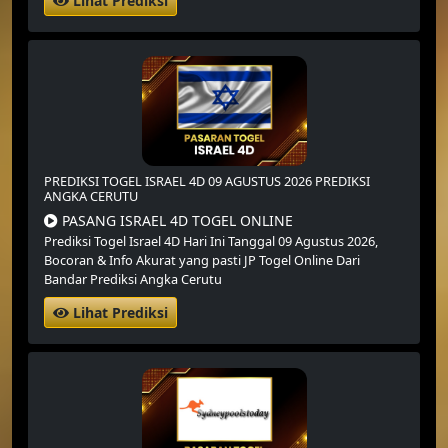
Lihat Prediksi
PREDIKSI TOGEL ISRAEL 4D 09 AGUSTUS 2026 PREDIKSI
ANGKA CERUTU
PASANG ISRAEL 4D TOGEL ONLINE
Prediksi Togel Israel 4D Hari Ini Tanggal 09 Agustus 2026,
Bocoran & Info Akurat yang pasti JP Togel Online Dari
Bandar Prediksi Angka Cerutu
Lihat Prediksi