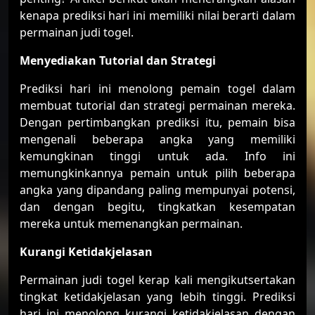
kenapa prediksi hari ini memiliki nilai berarti dalam
permainan judi togel.
Menyediakan Tutorial dan Strategi
Prediksi hari ini menolong pemain togel dalam
membuat tutorial dan strategi permainan mereka.
Dengan pertimbangkan prediksi itu, pemain bisa
mengenali beberapa angka yang memiliki
kemungkinan tinggi untuk ada. Info ini
memungkinkannya pemain untuk pilih beberapa
angka yang dipandang paling mempunyai potensi,
dan dengan begitu, tingkatkan kesempatan
mereka untuk memenangkan permainan.
Kurangi Ketidakjelasan
Permainan judi togel kerap kali mengikutsertakan
tingkat ketidakjelasan yang lebih tinggi. Prediksi
hari ini menolong kurangi ketidakjelasan dengan