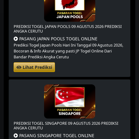
PREDIKSI TOGEL JAPAN POOLS 09 AGUSTUS 2026 PREDIKSI
ANGKA CERUTU
PASANG JAPAN POOLS TOGEL ONLINE
Prediksi Togel Japan Pools Hari Ini Tanggal 09 Agustus 2026,
Bocoran & Info Akurat yang pasti JP Togel Online Dari
Bandar Prediksi Angka Cerutu
Lihat Prediksi
PREDIKSI TOGEL SINGAPORE 09 AGUSTUS 2026 PREDIKSI
ANGKA CERUTU
PASANG SINGAPORE TOGEL ONLINE