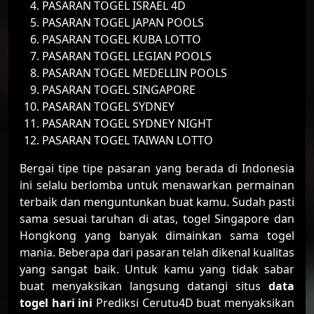
PASARAN TOGEL ISRAEL 4D
PASARAN TOGEL JAPAN POOLS
PASARAN TOGEL KUBA LOTTO
PASARAN TOGEL LEGIAN POOLS
PASARAN TOGEL MEDELLIN POOLS
PASARAN TOGEL SINGAPORE
PASARAN TOGEL SYDNEY
PASARAN TOGEL SYDNEY NIGHT
PASARAN TOGEL TAIWAN LOTTO
Bergai tipe tipe pasaran yang berada di Indonesia
ini selalu berlomba untuk menawarkan permainan
terbaik dan menguntunkan buat kamu. Sudah pasti
sama sesuai taruhan di atas, togel Singapore dan
Hongkong yang banyak dimainkan sama togel
mania. Beberapa dari pasaran telah dikenal kualitas
yang sangat baik. Untuk kamu yang tidak sabar
buat menyaksikan langsung datangi situs
data
togel hari ini
Prediksi Cerutu4D buat menyaksikan