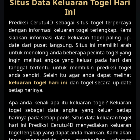
Situs Data Keluaran Togel Hari
Ini
Prediksi Cerutu4D sebagai situs togel terpercaya
dengan informasi keluaran togel terlengkap. Kami
siapkan informasi data keluaran togel paling up-
date dari pusat langsung. Situs ini memiliki arah
untuk menolong anda beberapa pecinta togel yang
ingin melihat angka yang keluar pada hari dan
tanggal tertentu untuk membikin prediksi togel
anda sendiri. Selain itu agar anda dapat melihat
keluaran togel hari ini
dan togel secara up-date
setiap harinya.
Apa anda kenali apa itu keluaran togel? Keluaran
togel sebagai data angka yang keluar setiap
harinya pada setiap pools. Situs data keluaran togel
hari ini Prediksi Cerutu4D menyediakan keluaran
togel lengkap yang dapat anda mainkan. Kami akan