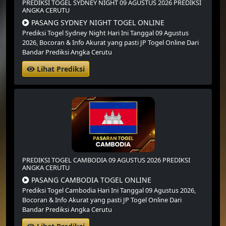
PREDIKSI TOGEL SYDNEY NIGHT 09 AGUSTUS 2026 PREDIKSI
ANGKA CERUTU
PASANG SYDNEY NIGHT TOGEL ONLINE
Prediksi Togel Sydney Night Hari Ini Tanggal 09 Agustus
2026,
Bocoran & Info Akurat yang pasti JP Togel Online Dari
Bandar Prediksi Angka Cerutu
Lihat Prediksi
PREDIKSI TOGEL CAMBODIA 09 AGUSTUS 2026 PREDIKSI
ANGKA CERUTU
PASANG CAMBODIA TOGEL ONLINE
Prediksi Togel Cambodia Hari Ini Tanggal 09 Agustus 2026,
Bocoran & Info Akurat yang pasti JP Togel Online Dari
Bandar Prediksi Angka Cerutu