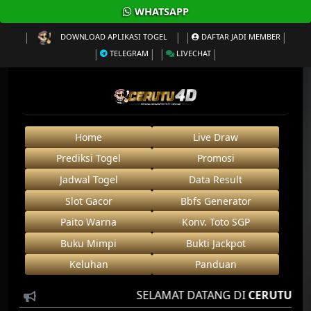
WHATSAPP
DOWNLOAD APLIKASI TOGEL
DAFTAR JADI MEMBER
TELEGRAM
LIVECHAT
Home
Live Draw
Prediksi Togel
Promosi
Jadwal Togel
Data Result
Slot Gacor
Bbfs Generator
Paito Warna
Konv. Toto SGP
Buku Mimpi
Bukti Jackpot
Keluhan
Panduan
SELAMAT DATANG DI
CERUTU4D
BAN