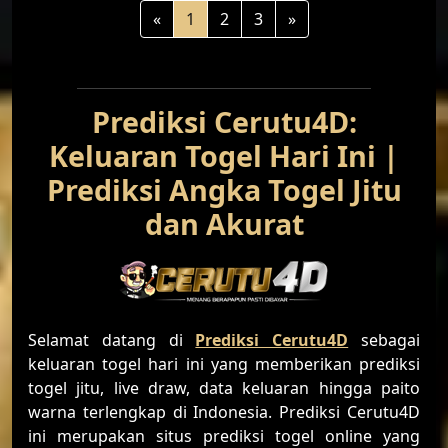
«
1
2
3
»
Prediksi Cerutu4D:
Keluaran Togel Hari Ini |
Prediksi Angka Togel Jitu
dan Akurat
Selamat datang di
Prediksi Cerutu4D
sebagai
keluaran togel hari ini yang memberikan prediksi
togel jitu, live draw, data keluaran hingga paito
warna terlengkap di Indonesia. Prediksi Cerutu4D
ini merupakan situs prediksi togel online yang