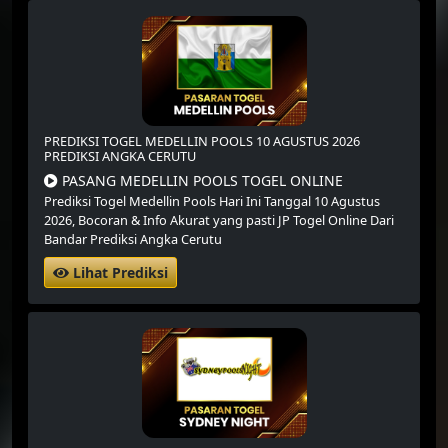
PREDIKSI TOGEL MEDELLIN POOLS 10 AGUSTUS 2026
PREDIKSI ANGKA CERUTU
PASANG MEDELLIN POOLS TOGEL ONLINE
Prediksi Togel Medellin Pools Hari Ini Tanggal 10 Agustus
2026,
Bocoran & Info Akurat yang pasti JP Togel Online Dari
Bandar Prediksi Angka Cerutu
Lihat Prediksi