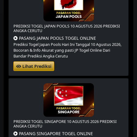
PREDIKSI TOGEL JAPAN POOLS 10 AGUSTUS 2026 PREDIKSI
ANGKA CERUTU
PASANG JAPAN POOLS TOGEL ONLINE
Prediksi Togel Japan Pools Hari Ini Tanggal 10 Agustus 2026,
Bocoran & Info Akurat yang pasti JP Togel Online Dari
Bandar Prediksi Angka Cerutu
Lihat Prediksi
PREDIKSI TOGEL SINGAPORE 10 AGUSTUS 2026 PREDIKSI
ANGKA CERUTU
PASANG SINGAPORE TOGEL ONLINE