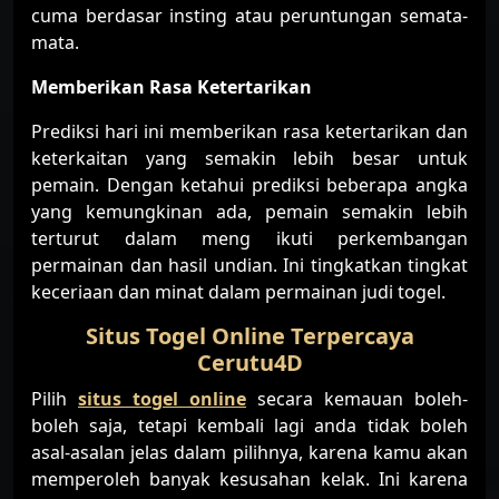
cuma berdasar insting atau peruntungan semata-
mata.
Memberikan Rasa Ketertarikan
Prediksi hari ini memberikan rasa ketertarikan dan
keterkaitan yang semakin lebih besar untuk
pemain. Dengan ketahui prediksi beberapa angka
yang kemungkinan ada, pemain semakin lebih
terturut dalam meng ikuti perkembangan
permainan dan hasil undian. Ini tingkatkan tingkat
keceriaan dan minat dalam permainan judi togel.
Situs Togel Online Terpercaya
Cerutu4D
Pilih
situs togel online
secara kemauan boleh-
boleh saja, tetapi kembali lagi anda tidak boleh
asal-asalan jelas dalam pilihnya, karena kamu akan
memperoleh banyak kesusahan kelak. Ini karena