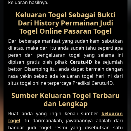
keluaran hasilnya.
Keluaran Togel Sebagai Bukti
Dari History Permainan Judi
Togel Online Pasaran Togel
Dari beberapa manfaat yang sudah kami sebutkan
di atas, maka dari itu anda sudah tahu seperti apa
peran dari pengeluaran togel yang selama ini
dipisah gratis oleh pihak
Cerutu4D
ke sejumlah
bettor. Disamping itu, anda dapat bermain dengan
rasa yakin sebab ada keluaran togel hari ini dari
situs togel online terpercaya Prediksi Cerutu4D.
Sumber Keluaran Togel Terbaru
dan Lengkap
Buat anda yang ingin kenali sumber
keluaran
togel
itu darimanakah, jawabannya adalah dari
bandar judi togel resmi yang disebutkan satu