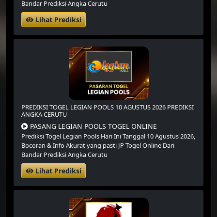
Bandar Prediksi Angka Cerutu
Lihat Prediksi
PREDIKSI TOGEL LEGIAN POOLS 10 AGUSTUS 2026 PREDIKSI
ANGKA CERUTU
PASANG LEGIAN POOLS TOGEL ONLINE
Prediksi Togel Legian Pools Hari Ini Tanggal 10 Agustus 2026,
Bocoran & Info Akurat yang pasti JP Togel Online Dari
Bandar Prediksi Angka Cerutu
Lihat Prediksi