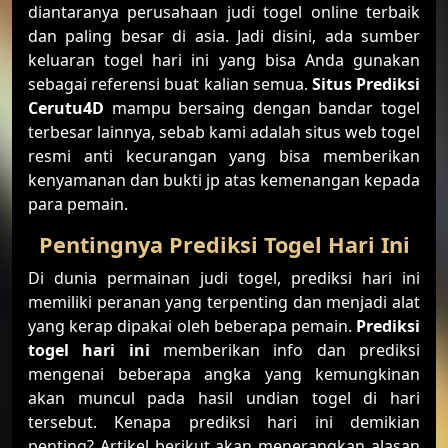
diantaranya perusahaan judi togel online terbaik
dan paling besar di asia. Jadi disini, ada sumber
keluaran togel hari ini yang bisa Anda gunakan
sebagai referensi buat kalian semua.
Situs Prediksi
Cerutu4D
mampu bersaing dengan bandar togel
terbesar lainnya, sebab kami adalah situs web togel
resmi anti kecurangan yang bisa memberikan
kenyamanan dan bukti jp atas kemenangan kepada
para pemain.
Pentingnya Prediksi Togel Hari Ini
Di dunia permainan judi togel, prediksi hari ini
memiliki peranan yang terpenting dan menjadi alat
yang kerap dipakai oleh beberapa pemain.
Prediksi
togel hari ini
memberikan info dan prediksi
mengenai beberapa angka yang kemungkinan
akan muncul pada hasil undian togel di hari
tersebut. Kenapa prediksi hari ini demikian
penting? Artikel berikut akan menerangkan alasan