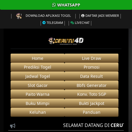
WHATSAPP
DOWNLOAD APLIKASI TOGEL
DAFTAR JADI MEMBER
TELEGRAM
LIVECHAT
Home
Live Draw
Prediksi Togel
Promosi
Jadwal Togel
Data Result
Slot Gacor
Bbfs Generator
Paito Warna
Konv. Toto SGP
Buku Mimpi
Bukti Jackpot
Keluhan
Panduan
SELAMAT DATANG DI
CERUTU4D
B