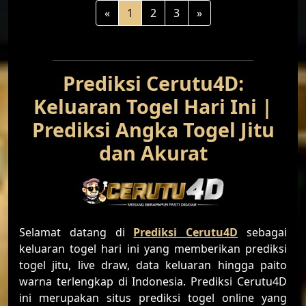
«
1
2
3
»
Prediksi Cerutu4D:
Keluaran Togel Hari Ini |
Prediksi Angka Togel Jitu
dan Akurat
Selamat datang di
Prediksi Cerutu4D
sebagai
keluaran togel hari ini yang memberikan prediksi
togel jitu, live draw, data keluaran hingga paito
warna terlengkap di Indonesia. Prediksi Cerutu4D
ini merupakan situs prediksi togel online yang