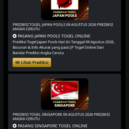
PREDIKSI TOGEL JAPAN POOLS 09 AGUSTUS 2026 PREDIKSI
ANGKA CERUTU
PASANG JAPAN POOLS TOGEL ONLINE
Prediksi Togel Japan Pools Hari Ini Tanggal 09 Agustus 2026,
Bocoran & Info Akurat yang pasti JP Togel Online Dari
Bandar Prediksi Angka Cerutu
Lihat Prediksi
PREDIKSI TOGEL SINGAPORE 09 AGUSTUS 2026 PREDIKSI
ANGKA CERUTU
PASANG SINGAPORE TOGEL ONLINE