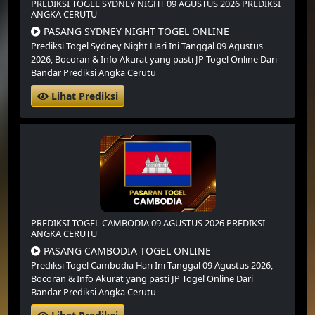
PREDIKSI TOGEL SYDNEY NIGHT 09 AGUSTUS 2026 PREDIKSI
ANGKA CERUTU
PASANG SYDNEY NIGHT TOGEL ONLINE
Prediksi Togel Sydney Night Hari Ini Tanggal 09 Agustus
2026,
Bocoran & Info Akurat yang pasti JP Togel Online Dari
Bandar Prediksi Angka Cerutu
Lihat Prediksi
PREDIKSI TOGEL CAMBODIA 09 AGUSTUS 2026 PREDIKSI
ANGKA CERUTU
PASANG CAMBODIA TOGEL ONLINE
Prediksi Togel Cambodia Hari Ini Tanggal 09 Agustus 2026,
Bocoran & Info Akurat yang pasti JP Togel Online Dari
Bandar Prediksi Angka Cerutu