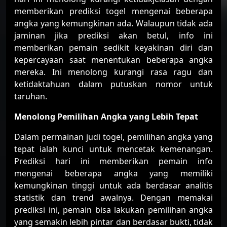
memberikan prediksi togel mengenai beberapa
angka yang kemungkinan ada. Walaupun tidak ada
jaminan jika prediksi akan betul, info ini
memberikan pemain sedikit keyakinan diri dan
kepercayaan saat menentukan beberapa angka
mereka. Ini menolong kurangi rasa ragu dan
ketidaktahuan dalam putuskan nomor untuk
taruhan.
Menolong Pemilihan Angka yang Lebih Tepat
Dalam permainan judi togel, pemilihan angka yang
tepat ialah kunci untuk mencetak kemenangan.
Prediksi hari ini memberikan pemain info
mengenai beberapa angka yang memiliki
kemungkinan tinggi untuk ada berdasar analitis
statistik dan trend awalnya. Dengan memakai
prediksi ini, pemain bisa lakukan pemilihan angka
yang semakin lebih pintar dan berdasar bukti, tidak