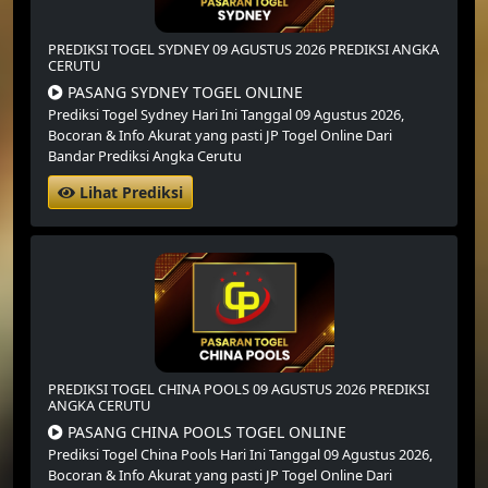
PREDIKSI TOGEL SYDNEY 09 AGUSTUS 2026 PREDIKSI ANGKA
CERUTU
PASANG SYDNEY TOGEL ONLINE
Prediksi Togel Sydney Hari Ini Tanggal 09 Agustus 2026,
Bocoran & Info Akurat yang pasti JP Togel Online Dari
Bandar Prediksi Angka Cerutu
Lihat Prediksi
PREDIKSI TOGEL CHINA POOLS 09 AGUSTUS 2026 PREDIKSI
ANGKA CERUTU
PASANG CHINA POOLS TOGEL ONLINE
Prediksi Togel China Pools Hari Ini Tanggal 09 Agustus 2026,
Bocoran & Info Akurat yang pasti JP Togel Online Dari