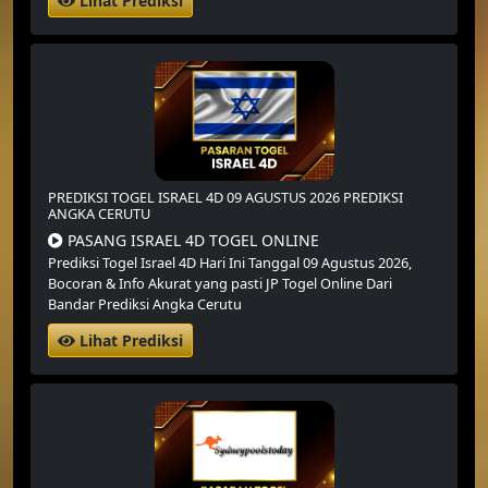
Lihat Prediksi
PREDIKSI TOGEL ISRAEL 4D 09 AGUSTUS 2026 PREDIKSI
ANGKA CERUTU
PASANG ISRAEL 4D TOGEL ONLINE
Prediksi Togel Israel 4D Hari Ini Tanggal 09 Agustus 2026,
Bocoran & Info Akurat yang pasti JP Togel Online Dari
Bandar Prediksi Angka Cerutu
Lihat Prediksi