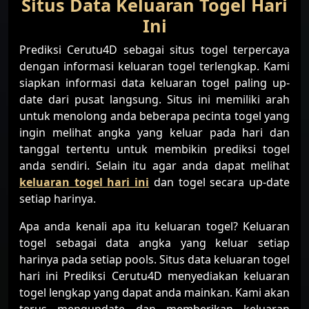
Situs Data Keluaran Togel Hari
Ini
Prediksi Cerutu4D sebagai situs togel terpercaya
dengan informasi keluaran togel terlengkap. Kami
siapkan informasi data keluaran togel paling up-
date dari pusat langsung. Situs ini memiliki arah
untuk menolong anda beberapa pecinta togel yang
ingin melihat angka yang keluar pada hari dan
tanggal tertentu untuk membikin prediksi togel
anda sendiri. Selain itu agar anda dapat melihat
keluaran togel hari ini
dan togel secara up-date
setiap harinya.
Apa anda kenali apa itu keluaran togel? Keluaran
togel sebagai data angka yang keluar setiap
harinya pada setiap pools. Situs data keluaran togel
hari ini Prediksi Cerutu4D menyediakan keluaran
togel lengkap yang dapat anda mainkan. Kami akan