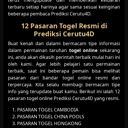
terus mengupdate dan memberikan keluaran
terbaru setiap harinya agar sama sesuai keinginan
beberapa pembaca Prediksi Cerutu4D.
12 Pasaran Togel Resmi di
Prediksi Cerutu4D
Buat kenali dan dalami bermacam tipe informasi
dalam permainan taruhan
togel online
sekarang
ini, anda akan dikasih perintah terbaik mulai hari ini
oleh kami. Agar lebih pelajari satu permainan
terbaik, saat ini beberapa pemain bisa melihat
pasaran dari bandar togel online resmi dan
terpercaya. Kita selalu membagi bermacam tipe
info yang terupdate buat kamu. Berikut ini ialah 12
pasaran togel online Prediksi Cerutu4D yang resmi.
PASARAN TOGEL CAMBODIA
PASARAN TOGEL CHINA POOLS
PASARAN TOGEL HONGKONG