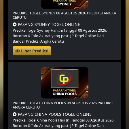
PREDIKSI TOGEL SYDNEY 08 AGUSTUS 2026 PREDIKSI ANGKA
CERUTU
PASANG SYDNEY TOGEL ONLINE
Prediksi Togel Sydney Hari Ini Tanggal 08 Agustus 2026,
Bocoran & Info Akurat yang pasti JP Togel Online Dari
Bandar Prediksi Angka Cerutu
Lihat Prediksi
PREDIKSI TOGEL CHINA POOLS 08 AGUSTUS 2026 PREDIKSI
ANGKA CERUTU
PASANG CHINA POOLS TOGEL ONLINE
Prediksi Togel China Pools Hari Ini Tanggal 08 Agustus 2026,
Bocoran & Info Akurat yang pasti JP Togel Online Dari