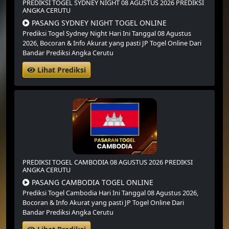
PREDIKSI TOGEL SYDNEY NIGHT 08 AGUSTUS 2026 PREDIKSI
ANGKA CERUTU
PASANG SYDNEY NIGHT TOGEL ONLINE
Prediksi Togel Sydney Night Hari Ini Tanggal 08 Agustus
2026,
Bocoran & Info Akurat yang pasti JP Togel Online Dari
Bandar Prediksi Angka Cerutu
Lihat Prediksi
PREDIKSI TOGEL CAMBODIA 08 AGUSTUS 2026 PREDIKSI
ANGKA CERUTU
PASANG CAMBODIA TOGEL ONLINE
Prediksi Togel Cambodia Hari Ini Tanggal 08 Agustus 2026,
Bocoran & Info Akurat yang pasti JP Togel Online Dari
Bandar Prediksi Angka Cerutu