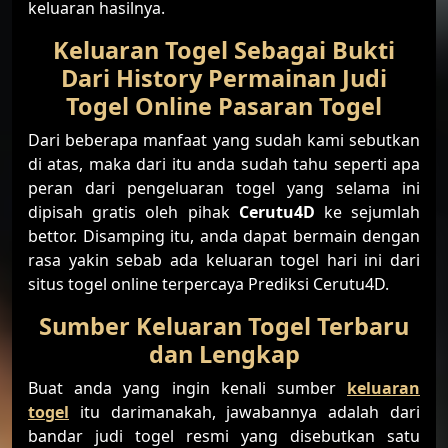
keluaran hasilnya.
Keluaran Togel Sebagai Bukti
Dari History Permainan Judi
Togel Online Pasaran Togel
Dari beberapa manfaat yang sudah kami sebutkan
di atas, maka dari itu anda sudah tahu seperti apa
peran dari pengeluaran togel yang selama ini
dipisah gratis oleh pihak
Cerutu4D
ke sejumlah
bettor. Disamping itu, anda dapat bermain dengan
rasa yakin sebab ada keluaran togel hari ini dari
situs togel online terpercaya Prediksi Cerutu4D.
Sumber Keluaran Togel Terbaru
dan Lengkap
Buat anda yang ingin kenali sumber
keluaran
togel
itu darimanakah, jawabannya adalah dari
bandar judi togel resmi yang disebutkan satu