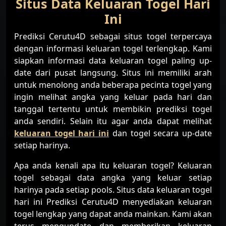
Situs Data Keluaran Togel Hari
Ini
Prediksi Cerutu4D sebagai situs togel terpercaya
dengan informasi keluaran togel terlengkap. Kami
siapkan informasi data keluaran togel paling up-
date dari pusat langsung. Situs ini memiliki arah
untuk menolong anda beberapa pecinta togel yang
ingin melihat angka yang keluar pada hari dan
tanggal tertentu untuk membikin prediksi togel
anda sendiri. Selain itu agar anda dapat melihat
keluaran togel hari ini
dan togel secara up-date
setiap harinya.
Apa anda kenali apa itu keluaran togel? Keluaran
togel sebagai data angka yang keluar setiap
harinya pada setiap pools. Situs data keluaran togel
hari ini Prediksi Cerutu4D menyediakan keluaran
togel lengkap yang dapat anda mainkan. Kami akan