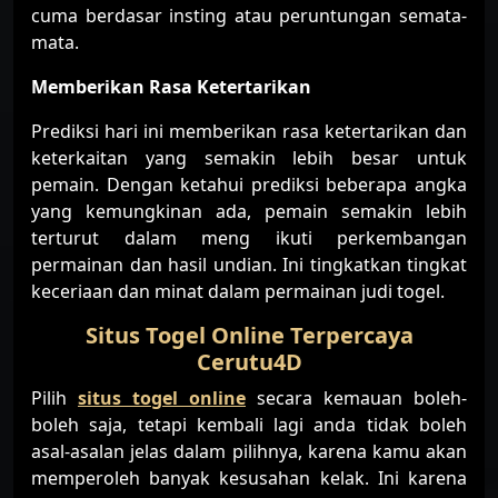
cuma berdasar insting atau peruntungan semata-
mata.
Memberikan Rasa Ketertarikan
Prediksi hari ini memberikan rasa ketertarikan dan
keterkaitan yang semakin lebih besar untuk
pemain. Dengan ketahui prediksi beberapa angka
yang kemungkinan ada, pemain semakin lebih
terturut dalam meng ikuti perkembangan
permainan dan hasil undian. Ini tingkatkan tingkat
keceriaan dan minat dalam permainan judi togel.
Situs Togel Online Terpercaya
Cerutu4D
Pilih
situs togel online
secara kemauan boleh-
boleh saja, tetapi kembali lagi anda tidak boleh
asal-asalan jelas dalam pilihnya, karena kamu akan
memperoleh banyak kesusahan kelak. Ini karena