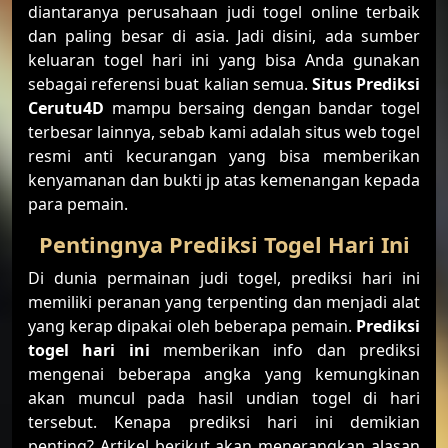
diantaranya perusahaan judi togel online terbaik
dan paling besar di asia. Jadi disini, ada sumber
keluaran togel hari ini yang bisa Anda gunakan
sebagai referensi buat kalian semua.
Situs Prediksi
Cerutu4D
mampu bersaing dengan bandar togel
terbesar lainnya, sebab kami adalah situs web togel
resmi anti kecurangan yang bisa memberikan
kenyamanan dan bukti jp atas kemenangan kepada
para pemain.
Pentingnya Prediksi Togel Hari Ini
Di dunia permainan judi togel, prediksi hari ini
memiliki peranan yang terpenting dan menjadi alat
yang kerap dipakai oleh beberapa pemain.
Prediksi
togel hari ini
memberikan info dan prediksi
mengenai beberapa angka yang kemungkinan
akan muncul pada hasil undian togel di hari
tersebut. Kenapa prediksi hari ini demikian
penting? Artikel berikut akan menerangkan alasan