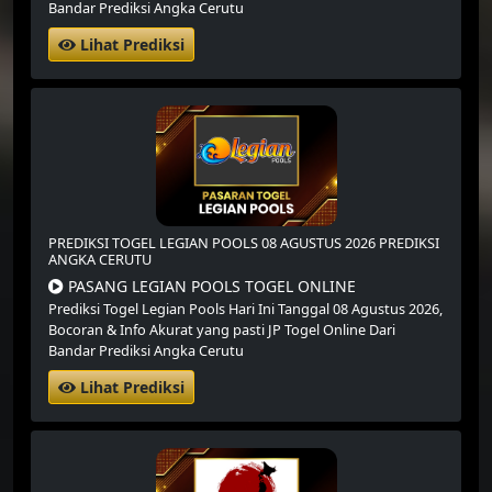
Bandar Prediksi Angka Cerutu
Lihat Prediksi
PREDIKSI TOGEL LEGIAN POOLS 08 AGUSTUS 2026 PREDIKSI
ANGKA CERUTU
PASANG LEGIAN POOLS TOGEL ONLINE
Prediksi Togel Legian Pools Hari Ini Tanggal 08 Agustus 2026,
Bocoran & Info Akurat yang pasti JP Togel Online Dari
Bandar Prediksi Angka Cerutu
Lihat Prediksi