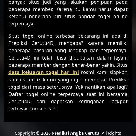
banyak situs judi yang lakukan penipuan pada
beberapa member. Karena itu kamu harus dapat
ketahui beberapa ciri situs bandar togel online
terpercaya.
Situs togel online terbesar sekarang ini ada di
Prediksi Cerutu4D, mengapa? karena memiliki
beberapa pasaran yang lengkap dan terpercaya.
Cerutu4D ini telah bisa dibuktikan dalam layani
beberapa member dengan benar-benar yakin. Situs
data keluaran togel hari ini
resmi kami siapkan
khusus untuk kamu yang ingin membuat Prediksi
togel dari masa seterusnya. Yok nantikan apa lagi?
Daftar togel online terpercaya saat ini bersama
Cerutu4D dan dapatkan keringanan jackpot
terbesar cuma di sini.
Copyright © 2026
Prediksi Angka Cerutu
, All Rights