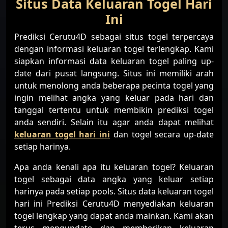
Situs Data Keluaran Togel Hari
Ini
Prediksi Cerutu4D sebagai situs togel terpercaya
dengan informasi keluaran togel terlengkap. Kami
siapkan informasi data keluaran togel paling up-
date dari pusat langsung. Situs ini memiliki arah
untuk menolong anda beberapa pecinta togel yang
ingin melihat angka yang keluar pada hari dan
tanggal tertentu untuk membikin prediksi togel
anda sendiri. Selain itu agar anda dapat melihat
keluaran togel hari ini
dan togel secara up-date
setiap harinya.
Apa anda kenali apa itu keluaran togel? Keluaran
togel sebagai data angka yang keluar setiap
harinya pada setiap pools. Situs data keluaran togel
hari ini Prediksi Cerutu4D menyediakan keluaran
togel lengkap yang dapat anda mainkan. Kami akan