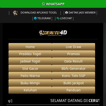
WHATSAPP
DOWNLOAD APLIKASI TOGEL
DAFTAR JADI MEMBER
TELEGRAM
LIVECHAT
Home
Live Draw
Prediksi Togel
Promosi
Jadwal Togel
Data Result
Slot Gacor
Bbfs Generator
Paito Warna
Konv. Toto SGP
Buku Mimpi
Bukti Jackpot
Keluhan
Panduan
SELAMAT DATANG DI
CERUTU4D
B