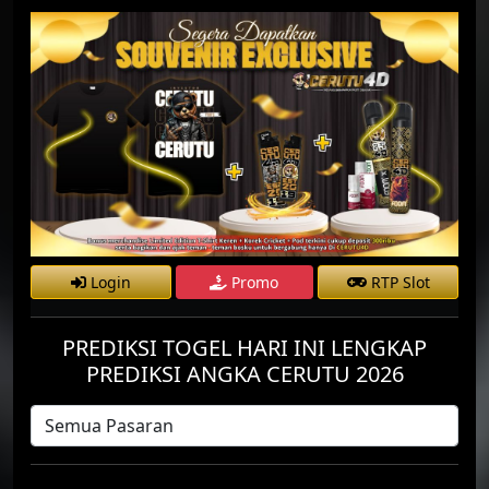
Login
Promo
RTP Slot
PREDIKSI TOGEL HARI INI LENGKAP
PREDIKSI ANGKA CERUTU 2026