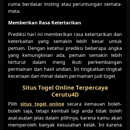
cuma berdasar insting atau peruntungan semata-
mata.
Memberikan Rasa Ketertarikan
Prediksi hari ini memberikan rasa ketertarikan dan
keterkaitan yang semakin lebih besar untuk
pemain. Dengan ketahui prediksi beberapa angka
yang kemungkinan ada, pemain semakin lebih
terturut dalam meng ikuti perkembangan
permainan dan hasil undian. Ini tingkatkan tingkat
keceriaan dan minat dalam permainan judi togel.
Situs Togel Online Terpercaya
Cerutu4D
Pilih
situs togel online
secara kemauan boleh-
boleh saja, tetapi kembali lagi anda tidak boleh
asal-asalan jelas dalam pilihnya, karena kamu akan
memperoleh banyak kesusahan kelak. Ini karena