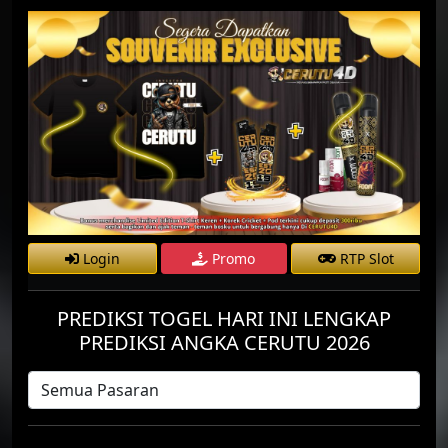
Login
Promo
RTP Slot
PREDIKSI TOGEL HARI INI LENGKAP
PREDIKSI ANGKA CERUTU 2026