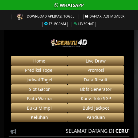
WHATSAPP
DOWNLOAD APLIKASI TOGEL
DAFTAR JADI MEMBER
TELEGRAM
LIVECHAT
Home
Live Draw
Prediksi Togel
Promosi
Jadwal Togel
Data Result
Slot Gacor
Bbfs Generator
Paito Warna
Konv. Toto SGP
Buku Mimpi
Bukti Jackpot
Keluhan
Panduan
SELAMAT DATANG DI
CERUTU4D
B