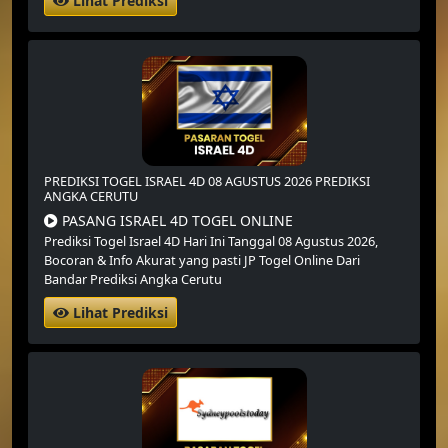
Lihat Prediksi
PREDIKSI TOGEL ISRAEL 4D 08 AGUSTUS 2026 PREDIKSI
ANGKA CERUTU
PASANG ISRAEL 4D TOGEL ONLINE
Prediksi Togel Israel 4D Hari Ini Tanggal 08 Agustus 2026,
Bocoran & Info Akurat yang pasti JP Togel Online Dari
Bandar Prediksi Angka Cerutu
Lihat Prediksi