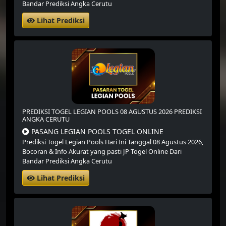
Bandar Prediksi Angka Cerutu
Lihat Prediksi
PREDIKSI TOGEL LEGIAN POOLS 08 AGUSTUS 2026 PREDIKSI
ANGKA CERUTU
PASANG LEGIAN POOLS TOGEL ONLINE
Prediksi Togel Legian Pools Hari Ini Tanggal 08 Agustus 2026,
Bocoran & Info Akurat yang pasti JP Togel Online Dari
Bandar Prediksi Angka Cerutu
Lihat Prediksi