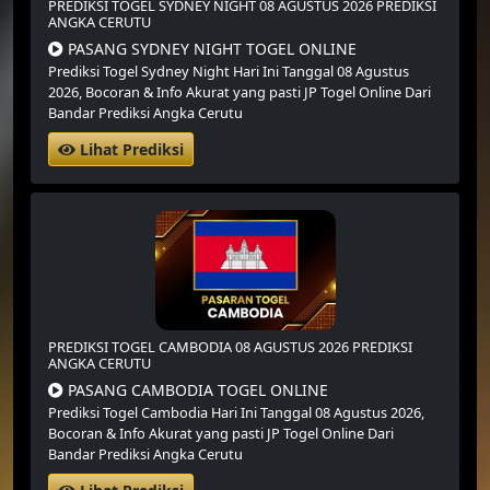
PREDIKSI TOGEL SYDNEY NIGHT 08 AGUSTUS 2026 PREDIKSI
ANGKA CERUTU
PASANG SYDNEY NIGHT TOGEL ONLINE
Prediksi Togel Sydney Night Hari Ini Tanggal 08 Agustus
2026,
Bocoran & Info Akurat yang pasti JP Togel Online Dari
Bandar Prediksi Angka Cerutu
Lihat Prediksi
PREDIKSI TOGEL CAMBODIA 08 AGUSTUS 2026 PREDIKSI
ANGKA CERUTU
PASANG CAMBODIA TOGEL ONLINE
Prediksi Togel Cambodia Hari Ini Tanggal 08 Agustus 2026,
Bocoran & Info Akurat yang pasti JP Togel Online Dari
Bandar Prediksi Angka Cerutu