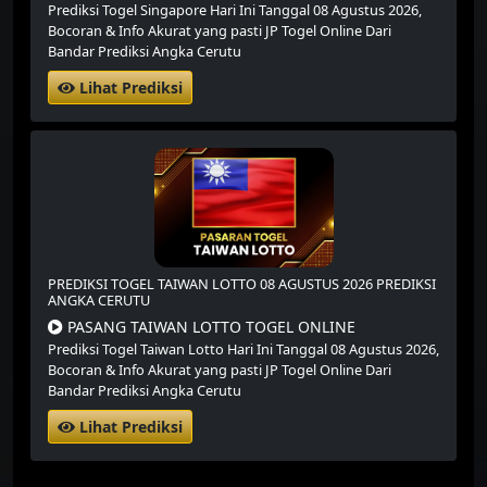
Prediksi Togel Singapore Hari Ini Tanggal 08 Agustus 2026,
Bocoran & Info Akurat yang pasti JP Togel Online Dari
Bandar Prediksi Angka Cerutu
Lihat Prediksi
PREDIKSI TOGEL TAIWAN LOTTO 08 AGUSTUS 2026 PREDIKSI
ANGKA CERUTU
PASANG TAIWAN LOTTO TOGEL ONLINE
Prediksi Togel Taiwan Lotto Hari Ini Tanggal 08 Agustus 2026,
Bocoran & Info Akurat yang pasti JP Togel Online Dari
Bandar Prediksi Angka Cerutu
Lihat Prediksi