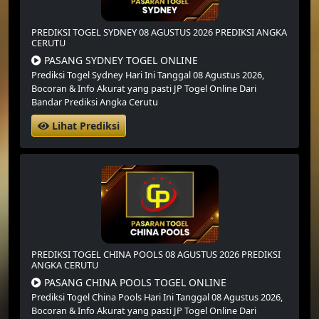
PREDIKSI TOGEL SYDNEY 08 AGUSTUS 2026 PREDIKSI ANGKA
CERUTU
PASANG SYDNEY TOGEL ONLINE
Prediksi Togel Sydney Hari Ini Tanggal 08 Agustus 2026,
Bocoran & Info Akurat yang pasti JP Togel Online Dari
Bandar Prediksi Angka Cerutu
Lihat Prediksi
PREDIKSI TOGEL CHINA POOLS 08 AGUSTUS 2026 PREDIKSI
ANGKA CERUTU
PASANG CHINA POOLS TOGEL ONLINE
Prediksi Togel China Pools Hari Ini Tanggal 08 Agustus 2026,
Bocoran & Info Akurat yang pasti JP Togel Online Dari