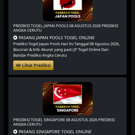
PREDIKSI TOGEL JAPAN POOLS 08 AGUSTUS 2026 PREDIKSI
ANGKA CERUTU
PASANG JAPAN POOLS TOGEL ONLINE
Prediksi Togel Japan Pools Hari Ini Tanggal 08 Agustus 2026,
Bocoran & Info Akurat yang pasti JP Togel Online Dari
Bandar Prediksi Angka Cerutu
Lihat Prediksi
PREDIKSI TOGEL SINGAPORE 08 AGUSTUS 2026 PREDIKSI
ANGKA CERUTU
PASANG SINGAPORE TOGEL ONLINE