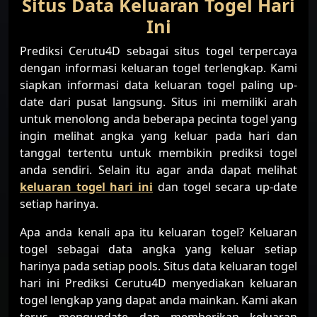
Situs Data Keluaran Togel Hari
Ini
Prediksi Cerutu4D sebagai situs togel terpercaya
dengan informasi keluaran togel terlengkap. Kami
siapkan informasi data keluaran togel paling up-
date dari pusat langsung. Situs ini memiliki arah
untuk menolong anda beberapa pecinta togel yang
ingin melihat angka yang keluar pada hari dan
tanggal tertentu untuk membikin prediksi togel
anda sendiri. Selain itu agar anda dapat melihat
keluaran togel hari ini
dan togel secara up-date
setiap harinya.
Apa anda kenali apa itu keluaran togel? Keluaran
togel sebagai data angka yang keluar setiap
harinya pada setiap pools. Situs data keluaran togel
hari ini Prediksi Cerutu4D menyediakan keluaran
togel lengkap yang dapat anda mainkan. Kami akan