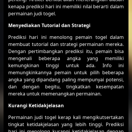
kenapa prediksi hari ini memiliki nilai berarti dalam
permainan judi togel.
Menyediakan Tutorial dan Strategi
Prediksi hari ini menolong pemain togel dalam
membuat tutorial dan strategi permainan mereka.
Dengan pertimbangkan prediksi itu, pemain bisa
mengenali beberapa angka yang memiliki
kemungkinan tinggi untuk ada. Info ini
memungkinkannya pemain untuk pilih beberapa
angka yang dipandang paling mempunyai potensi,
dan dengan begitu, tingkatkan kesempatan
mereka untuk memenangkan permainan.
Kurangi Ketidakjelasan
Permainan judi togel kerap kali mengikutsertakan
tingkat ketidakjelasan yang lebih tinggi. Prediksi
hari ini menolong kurangi ketidakjelasan dengan