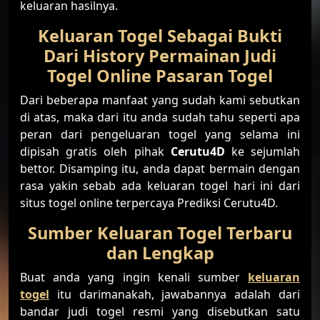
keluaran hasilnya.
Keluaran Togel Sebagai Bukti
Dari History Permainan Judi
Togel Online Pasaran Togel
Dari beberapa manfaat yang sudah kami sebutkan
di atas, maka dari itu anda sudah tahu seperti apa
peran dari pengeluaran togel yang selama ini
dipisah gratis oleh pihak
Cerutu4D
ke sejumlah
bettor. Disamping itu, anda dapat bermain dengan
rasa yakin sebab ada keluaran togel hari ini dari
situs togel online terpercaya Prediksi Cerutu4D.
Sumber Keluaran Togel Terbaru
dan Lengkap
Buat anda yang ingin kenali sumber
keluaran
togel
itu darimanakah, jawabannya adalah dari
bandar judi togel resmi yang disebutkan satu