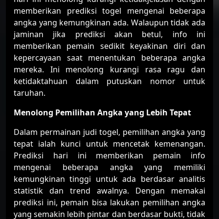
memberikan prediksi togel mengenai beberapa
angka yang kemungkinan ada. Walaupun tidak ada
jaminan jika prediksi akan betul, info ini
memberikan pemain sedikit keyakinan diri dan
kepercayaan saat menentukan beberapa angka
mereka. Ini menolong kurangi rasa ragu dan
ketidaktahuan dalam putuskan nomor untuk
taruhan.
Menolong Pemilihan Angka yang Lebih Tepat
Dalam permainan judi togel, pemilihan angka yang
tepat ialah kunci untuk mencetak kemenangan.
Prediksi hari ini memberikan pemain info
mengenai beberapa angka yang memiliki
kemungkinan tinggi untuk ada berdasar analitis
statistik dan trend awalnya. Dengan memakai
prediksi ini, pemain bisa lakukan pemilihan angka
yang semakin lebih pintar dan berdasar bukti, tidak