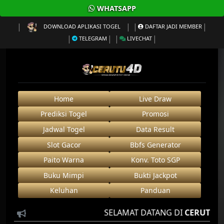
WHATSAPP
DOWNLOAD APLIKASI TOGEL
DAFTAR JADI MEMBER
TELEGRAM
LIVECHAT
Home
Live Draw
Prediksi Togel
Promosi
Jadwal Togel
Data Result
Slot Gacor
Bbfs Generator
Paito Warna
Konv. Toto SGP
Buku Mimpi
Bukti Jackpot
Keluhan
Panduan
SELAMAT DATANG DI
CERUTU4D
BA