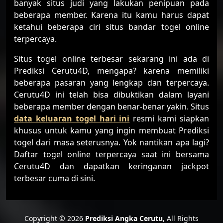
banyak situs judi yang lakukan penipuan pada
beberapa member. Karena itu kamu harus dapat
ketahui beberapa ciri situs bandar togel online
terpercaya.
Situs togel online terbesar sekarang ini ada di
Prediksi Cerutu4D, mengapa? karena memiliki
beberapa pasaran yang lengkap dan terpercaya.
Cerutu4D ini telah bisa dibuktikan dalam layani
beberapa member dengan benar-benar yakin. Situs
data keluaran togel hari ini
resmi kami siapkan
khusus untuk kamu yang ingin membuat Prediksi
togel dari masa seterusnya. Yok nantikan apa lagi?
Daftar togel online terpercaya saat ini bersama
Cerutu4D dan dapatkan keringanan jackpot
terbesar cuma di sini.
Copyright © 2026
Prediksi Angka Cerutu
, All Rights