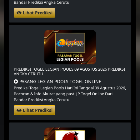
Bandar Prediksi Angka Cerutu
Lihat Prediksi
PREDIKSI TOGEL LEGIAN POOLS 09 AGUSTUS 2026 PREDIKSI
ANGKA CERUTU
PASANG LEGIAN POOLS TOGEL ONLINE
Prediksi Togel Legian Pools Hari Ini Tanggal 09 Agustus 2026,
Bocoran & Info Akurat yang pasti JP Togel Online Dari
Bandar Prediksi Angka Cerutu
Lihat Prediksi