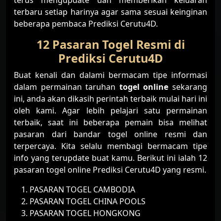
terus mengupdate dan memberikan keluaran
terbaru setiap harinya agar sama sesuai keinginan
beberapa pembaca Prediksi Cerutu4D.
12 Pasaran Togel Resmi di
Prediksi Cerutu4D
Buat kenali dan dalami bermacam tipe informasi
dalam permainan taruhan
togel online
sekarang
ini, anda akan dikasih perintah terbaik mulai hari ini
oleh kami. Agar lebih pelajari satu permainan
terbaik, saat ini beberapa pemain bisa melihat
pasaran dari bandar togel online resmi dan
terpercaya. Kita selalu membagi bermacam tipe
info yang terupdate buat kamu. Berikut ini ialah 12
pasaran togel online Prediksi Cerutu4D yang resmi.
PASARAN TOGEL CAMBODIA
PASARAN TOGEL CHINA POOLS
PASARAN TOGEL HONGKONG