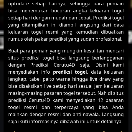
uptodate setiap harinya, sehingga para pemain
bisa menemukan bocoran angka keluaran togel
setiap hari dengan mudah dan cepat. Prediksi togel
yang ditampilkan ini diambil langsung dari data
keluaran togel resmi yang kemudian dibuatkan
rumus oleh pakar prediksi yang sudah profesional.
Buat para pemain yang mungkin kesulitan mencari
situs prediksi togel bisa langsung berlangganan
dengan Prediksi Cerutu4D saja. Disini kami
menyediakan info
prediksi togel
, data keluaran
lengkap, tabel paito warna hingga live draw yang
bisa disaksikan live setiap hari sesuai jam keluaran
masing-masing pasaran togel tersebut. Nah di situs
prediksi Cerutu4D kami menyediakan 12 pasaran
togel resmi dan terpercaya yang bisa Anda
mainkan dengan resmi dan anti nawala. Langsung
saja ikuti informasinya dibawah ini untuk detailnya.