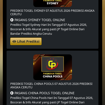
PREDIKSI TOGEL SYDNEY 07 AGUSTUS 2026 PREDIKSI ANGKA
CERUTU
PASANG SYDNEY TOGEL ONLINE
Prediksi Togel Sydney Hari Ini Tanggal 07 Agustus 2026,
Bocoran & Info Akurat yang pasti JP Togel Online Dari
Bandar Prediksi Angka Cerutu
Lihat Prediksi
PREDIKSI TOGEL CHINA POOLS 07 AGUSTUS 2026 PREDIKSI
ANGKA CERUTU
PASANG CHINA POOLS TOGEL ONLINE
Prediksi Togel China Pools Hari Ini Tanggal 07 Agustus 2026,
Bocoran & Info Akurat yang pasti JP Togel Online Dari