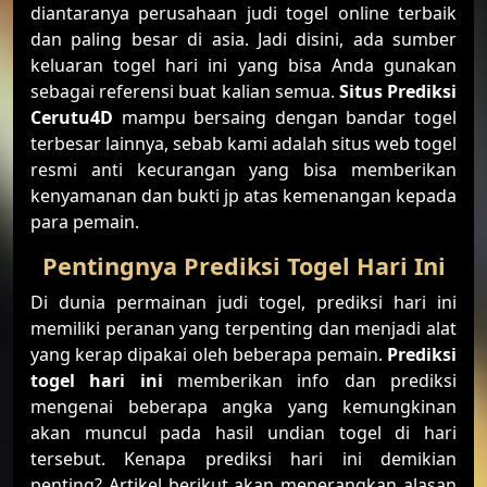
diantaranya perusahaan judi togel online terbaik
dan paling besar di asia. Jadi disini, ada sumber
keluaran togel hari ini yang bisa Anda gunakan
sebagai referensi buat kalian semua.
Situs Prediksi
Cerutu4D
mampu bersaing dengan bandar togel
terbesar lainnya, sebab kami adalah situs web togel
resmi anti kecurangan yang bisa memberikan
kenyamanan dan bukti jp atas kemenangan kepada
para pemain.
Pentingnya Prediksi Togel Hari Ini
Di dunia permainan judi togel, prediksi hari ini
memiliki peranan yang terpenting dan menjadi alat
yang kerap dipakai oleh beberapa pemain.
Prediksi
togel hari ini
memberikan info dan prediksi
mengenai beberapa angka yang kemungkinan
akan muncul pada hasil undian togel di hari
tersebut. Kenapa prediksi hari ini demikian
penting? Artikel berikut akan menerangkan alasan