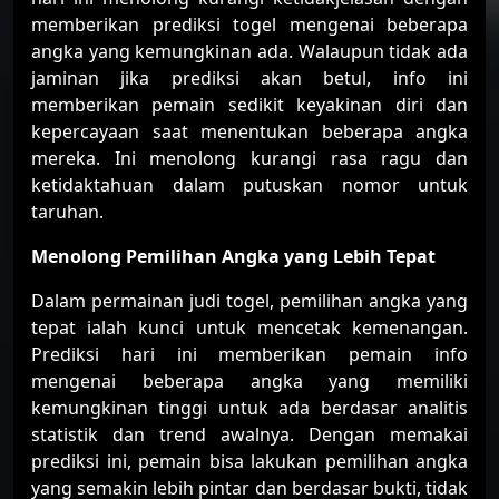
memberikan prediksi togel mengenai beberapa
angka yang kemungkinan ada. Walaupun tidak ada
jaminan jika prediksi akan betul, info ini
memberikan pemain sedikit keyakinan diri dan
kepercayaan saat menentukan beberapa angka
mereka. Ini menolong kurangi rasa ragu dan
ketidaktahuan dalam putuskan nomor untuk
taruhan.
Menolong Pemilihan Angka yang Lebih Tepat
Dalam permainan judi togel, pemilihan angka yang
tepat ialah kunci untuk mencetak kemenangan.
Prediksi hari ini memberikan pemain info
mengenai beberapa angka yang memiliki
kemungkinan tinggi untuk ada berdasar analitis
statistik dan trend awalnya. Dengan memakai
prediksi ini, pemain bisa lakukan pemilihan angka
yang semakin lebih pintar dan berdasar bukti, tidak