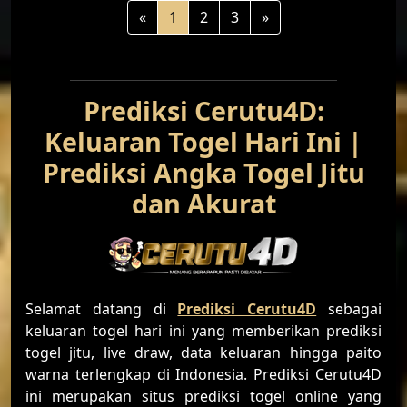
«
1
2
3
»
Prediksi Cerutu4D:
Keluaran Togel Hari Ini |
Prediksi Angka Togel Jitu
dan Akurat
Selamat datang di
Prediksi Cerutu4D
sebagai
keluaran togel hari ini yang memberikan prediksi
togel jitu, live draw, data keluaran hingga paito
warna terlengkap di Indonesia. Prediksi Cerutu4D
ini merupakan situs prediksi togel online yang