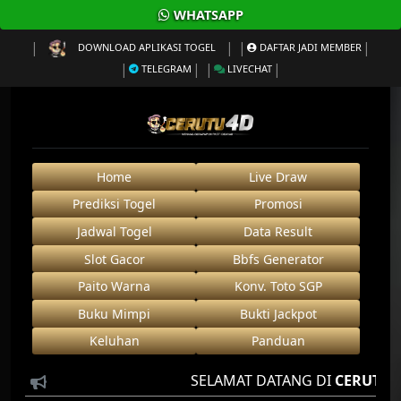
WHATSAPP
DOWNLOAD APLIKASI TOGEL
DAFTAR JADI MEMBER
TELEGRAM
LIVECHAT
Home
Live Draw
Prediksi Togel
Promosi
Jadwal Togel
Data Result
Slot Gacor
Bbfs Generator
Paito Warna
Konv. Toto SGP
Buku Mimpi
Bukti Jackpot
Keluhan
Panduan
SELAMAT DATANG DI
CERUTU4D
B