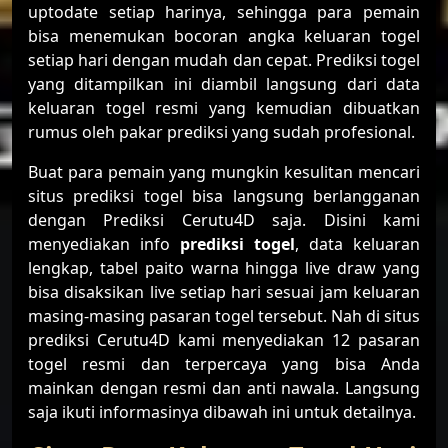
uptodate setiap harinya, sehingga para pemain
bisa menemukan bocoran angka keluaran togel
setiap hari dengan mudah dan cepat. Prediksi togel
yang ditampilkan ini diambil langsung dari data
keluaran togel resmi yang kemudian dibuatkan
rumus oleh pakar prediksi yang sudah profesional.
Buat para pemain yang mungkin kesulitan mencari
situs prediksi togel bisa langsung berlangganan
dengan Prediksi Cerutu4D saja. Disini kami
menyediakan info
prediksi togel
, data keluaran
lengkap, tabel paito warna hingga live draw yang
bisa disaksikan live setiap hari sesuai jam keluaran
masing-masing pasaran togel tersebut. Nah di situs
prediksi Cerutu4D kami menyediakan 12 pasaran
togel resmi dan terpercaya yang bisa Anda
mainkan dengan resmi dan anti nawala. Langsung
saja ikuti informasinya dibawah ini untuk detailnya.