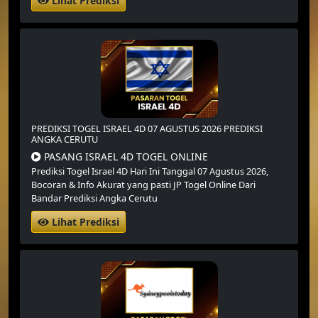
Lihat Prediksi
PREDIKSI TOGEL ISRAEL 4D 07 AGUSTUS 2026 PREDIKSI
ANGKA CERUTU
PASANG ISRAEL 4D TOGEL ONLINE
Prediksi Togel Israel 4D Hari Ini Tanggal 07 Agustus 2026,
Bocoran & Info Akurat yang pasti JP Togel Online Dari
Bandar Prediksi Angka Cerutu
Lihat Prediksi