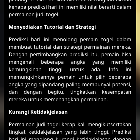
kenapa prediksi hari ini memiliki nilai berarti dalam
permainan judi togel.
Menyediakan Tutorial dan Strategi
Prediksi hari ini menolong pemain togel dalam
membuat tutorial dan strategi permainan mereka.
Dengan pertimbangkan prediksi itu, pemain bisa
mengenali beberapa angka yang memiliki
kemungkinan tinggi untuk ada. Info ini
memungkinkannya pemain untuk pilih beberapa
angka yang dipandang paling mempunyai potensi,
dan dengan begitu, tingkatkan kesempatan
mereka untuk memenangkan permainan.
Kurangi Ketidakjelasan
Permainan judi togel kerap kali mengikutsertakan
tingkat ketidakjelasan yang lebih tinggi. Prediksi
hari ini menolong kurangi ketidakjelasan dengan