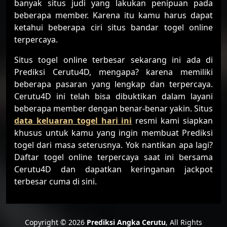
banyak situs judi yang lakukan penipuan pada
beberapa member. Karena itu kamu harus dapat
ketahui beberapa ciri situs bandar togel online
terpercaya.
Situs togel online terbesar sekarang ini ada di
Prediksi Cerutu4D, mengapa? karena memiliki
beberapa pasaran yang lengkap dan terpercaya.
Cerutu4D ini telah bisa dibuktikan dalam layani
beberapa member dengan benar-benar yakin. Situs
data keluaran togel hari ini
resmi kami siapkan
khusus untuk kamu yang ingin membuat Prediksi
togel dari masa seterusnya. Yok nantikan apa lagi?
Daftar togel online terpercaya saat ini bersama
Cerutu4D dan dapatkan keringanan jackpot
terbesar cuma di sini.
Copyright © 2026
Prediksi Angka Cerutu
, All Rights