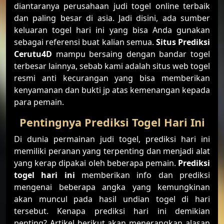
diantaranya perusahaan judi togel online terbaik
dan paling besar di asia. Jadi disini, ada sumber
keluaran togel hari ini yang bisa Anda gunakan
sebagai referensi buat kalian semua.
Situs Prediksi
Cerutu4D
mampu bersaing dengan bandar togel
terbesar lainnya, sebab kami adalah situs web togel
resmi anti kecurangan yang bisa memberikan
kenyamanan dan bukti jp atas kemenangan kepada
para pemain.
Pentingnya Prediksi Togel Hari Ini
Di dunia permainan judi togel, prediksi hari ini
memiliki peranan yang terpenting dan menjadi alat
yang kerap dipakai oleh beberapa pemain.
Prediksi
togel hari ini
memberikan info dan prediksi
mengenai beberapa angka yang kemungkinan
akan muncul pada hasil undian togel di hari
tersebut. Kenapa prediksi hari ini demikian
penting? Artikel berikut akan menerangkan alasan