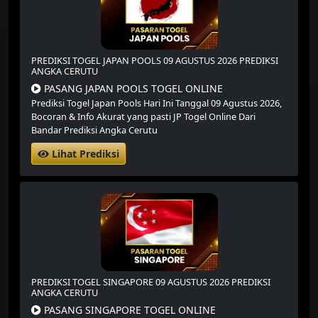
PREDIKSI TOGEL JAPAN POOLS 09 AGUSTUS 2026 PREDIKSI
ANGKA CERUTU
PASANG JAPAN POOLS TOGEL ONLINE
Prediksi Togel Japan Pools Hari Ini Tanggal 09 Agustus 2026,
Bocoran & Info Akurat yang pasti JP Togel Online Dari
Bandar Prediksi Angka Cerutu
Lihat Prediksi
PREDIKSI TOGEL SINGAPORE 09 AGUSTUS 2026 PREDIKSI
ANGKA CERUTU
PASANG SINGAPORE TOGEL ONLINE