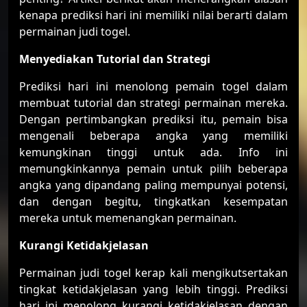
kenapa prediksi hari ini memiliki nilai berarti dalam
permainan judi togel.
Menyediakan Tutorial dan Strategi
Prediksi hari ini menolong pemain togel dalam
membuat tutorial dan strategi permainan mereka.
Dengan pertimbangkan prediksi itu, pemain bisa
mengenali beberapa angka yang memiliki
kemungkinan tinggi untuk ada. Info ini
memungkinkannya pemain untuk pilih beberapa
angka yang dipandang paling mempunyai potensi,
dan dengan begitu, tingkatkan kesempatan
mereka untuk memenangkan permainan.
Kurangi Ketidakjelasan
Permainan judi togel kerap kali mengikutsertakan
tingkat ketidakjelasan yang lebih tinggi. Prediksi
hari ini menolong kurangi ketidakjelasan dengan