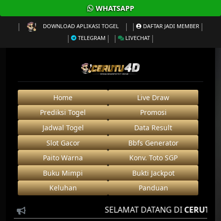
WHATSAPP
DOWNLOAD APLIKASI TOGEL
DAFTAR JADI MEMBER
TELEGRAM
LIVECHAT
Home
Live Draw
Prediksi Togel
Promosi
Jadwal Togel
Data Result
Slot Gacor
Bbfs Generator
Paito Warna
Konv. Toto SGP
Buku Mimpi
Bukti Jackpot
Keluhan
Panduan
SELAMAT DATANG DI
CERUTU4D
B