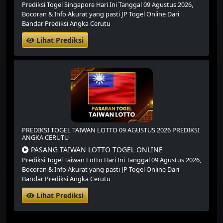
Prediksi Togel Singapore Hari Ini Tanggal 09 Agustus 2026,
Bocoran & Info Akurat yang pasti JP Togel Online Dari
Bandar Prediksi Angka Cerutu
Lihat Prediksi
PREDIKSI TOGEL TAIWAN LOTTO 09 AGUSTUS 2026 PREDIKSI
ANGKA CERUTU
PASANG TAIWAN LOTTO TOGEL ONLINE
Prediksi Togel Taiwan Lotto Hari Ini Tanggal 09 Agustus 2026,
Bocoran & Info Akurat yang pasti JP Togel Online Dari
Bandar Prediksi Angka Cerutu
Lihat Prediksi