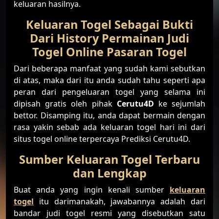
keluaran hasilnya.
Keluaran Togel Sebagai Bukti
Dari History Permainan Judi
Togel Online Pasaran Togel
Dari beberapa manfaat yang sudah kami sebutkan
di atas, maka dari itu anda sudah tahu seperti apa
peran dari pengeluaran togel yang selama ini
dipisah gratis oleh pihak
Cerutu4D
ke sejumlah
bettor. Disamping itu, anda dapat bermain dengan
rasa yakin sebab ada keluaran togel hari ini dari
situs togel online terpercaya Prediksi Cerutu4D.
Sumber Keluaran Togel Terbaru
dan Lengkap
Buat anda yang ingin kenali sumber
keluaran
togel
itu darimanakah, jawabannya adalah dari
bandar judi togel resmi yang disebutkan satu