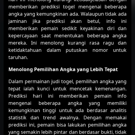
memberikan prediksi togel mengenai beberapa
angka yang kemungkinan ada. Walaupun tidak ada
jaminan jika prediksi akan betul, info ini
memberikan pemain sedikit keyakinan diri dan
kepercayaan saat menentukan beberapa angka
mereka. Ini menolong kurangi rasa ragu dan
ketidaktahuan dalam putuskan nomor untuk
taruhan.
Menolong Pemilihan Angka yang Lebih Tepat
Dalam permainan judi togel, pemilihan angka yang
tepat ialah kunci untuk mencetak kemenangan.
Prediksi hari ini memberikan pemain info
mengenai beberapa angka yang memiliki
kemungkinan tinggi untuk ada berdasar analitis
statistik dan trend awalnya. Dengan memakai
prediksi ini, pemain bisa lakukan pemilihan angka
yang semakin lebih pintar dan berdasar bukti, tidak