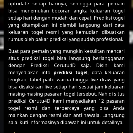
uptodate setiap harinya, sehingga para pemain
bisa menemukan bocoran angka keluaran togel
setiap hari dengan mudah dan cepat. Prediksi togel
yang ditampilkan ini diambil langsung dari data
keluaran togel resmi yang kemudian dibuatkan
rumus oleh pakar prediksi yang sudah profesional.
Buat para pemain yang mungkin kesulitan mencari
situs prediksi togel bisa langsung berlangganan
dengan Prediksi Cerutu4D saja. Disini kami
menyediakan info
prediksi togel
, data keluaran
lengkap, tabel paito warna hingga live draw yang
bisa disaksikan live setiap hari sesuai jam keluaran
masing-masing pasaran togel tersebut. Nah di situs
prediksi Cerutu4D kami menyediakan 12 pasaran
togel resmi dan terpercaya yang bisa Anda
mainkan dengan resmi dan anti nawala. Langsung
saja ikuti informasinya dibawah ini untuk detailnya.