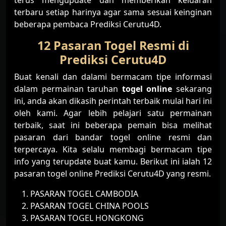
terus mengupdate dan memberikan keluaran
terbaru setiap harinya agar sama sesuai keinginan
beberapa pembaca Prediksi Cerutu4D.
12 Pasaran Togel Resmi di
Prediksi Cerutu4D
Buat kenali dan dalami bermacam tipe informasi
dalam permainan taruhan
togel online
sekarang
ini, anda akan dikasih perintah terbaik mulai hari ini
oleh kami. Agar lebih pelajari satu permainan
terbaik, saat ini beberapa pemain bisa melihat
pasaran dari bandar togel online resmi dan
terpercaya. Kita selalu membagi bermacam tipe
info yang terupdate buat kamu. Berikut ini ialah 12
pasaran togel online Prediksi Cerutu4D yang resmi.
PASARAN TOGEL CAMBODIA
PASARAN TOGEL CHINA POOLS
PASARAN TOGEL HONGKONG