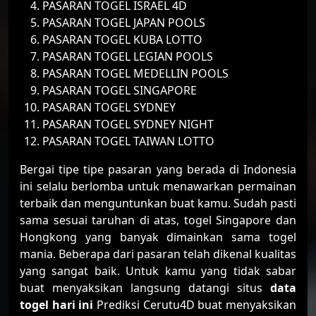
PASARAN TOGEL ISRAEL 4D
PASARAN TOGEL JAPAN POOLS
PASARAN TOGEL KUBA LOTTO
PASARAN TOGEL LEGIAN POOLS
PASARAN TOGEL MEDELLIN POOLS
PASARAN TOGEL SINGAPORE
PASARAN TOGEL SYDNEY
PASARAN TOGEL SYDNEY NIGHT
PASARAN TOGEL TAIWAN LOTTO
Bergai tipe tipe pasaran yang berada di Indonesia
ini selalu berlomba untuk menawarkan permainan
terbaik dan menguntunkan buat kamu. Sudah pasti
sama sesuai taruhan di atas, togel Singapore dan
Hongkong yang banyak dimainkan sama togel
mania. Beberapa dari pasaran telah dikenal kualitas
yang sangat baik. Untuk kamu yang tidak sabar
buat menyaksikan langsung datangi situs
data
togel hari ini
Prediksi Cerutu4D buat menyaksikan