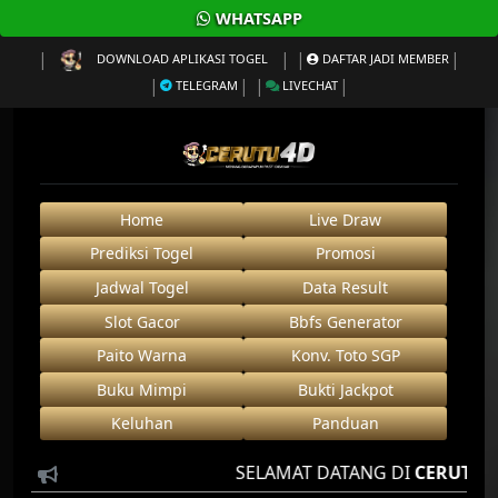
WHATSAPP
DOWNLOAD APLIKASI TOGEL
DAFTAR JADI MEMBER
TELEGRAM
LIVECHAT
Home
Live Draw
Prediksi Togel
Promosi
Jadwal Togel
Data Result
Slot Gacor
Bbfs Generator
Paito Warna
Konv. Toto SGP
Buku Mimpi
Bukti Jackpot
Keluhan
Panduan
SELAMAT DATANG DI
CERUTU4D
BA