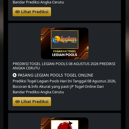
Bandar Prediksi Angka Cerutu
Lihat Prediksi
PREDIKSI TOGEL LEGIAN POOLS 08 AGUSTUS 2026 PREDIKSI
ANGKA CERUTU
PASANG LEGIAN POOLS TOGEL ONLINE
Prediksi Togel Legian Pools Hari Ini Tanggal 08 Agustus 2026,
Bocoran & Info Akurat yang pasti JP Togel Online Dari
Bandar Prediksi Angka Cerutu
Lihat Prediksi