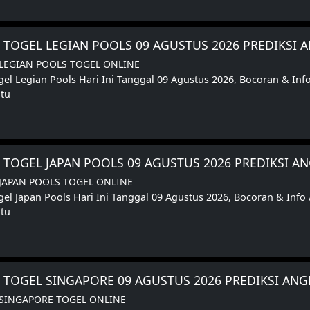
I TOGEL LEGIAN POOLS 09 AGUSTUS 2026 PREDIKSI 
LEGIAN POOLS TOGEL ONLINE
gel Legian Pools Hari Ini Tanggal 09 Agustus 2026,
Bocoran & Info
tu
I TOGEL JAPAN POOLS 09 AGUSTUS 2026 PREDIKSI A
JAPAN POOLS TOGEL ONLINE
gel Japan Pools Hari Ini Tanggal 09 Agustus 2026,
Bocoran & Info 
tu
I TOGEL SINGAPORE 09 AGUSTUS 2026 PREDIKSI AN
SINGAPORE TOGEL ONLINE