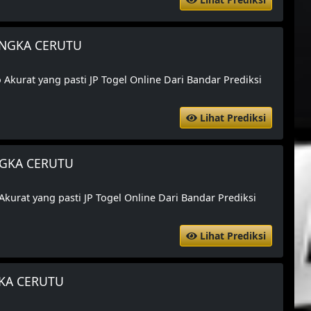
ANGKA CERUTU
 Akurat yang pasti JP Togel Online Dari Bandar Prediksi
Lihat Prediksi
NGKA CERUTU
Akurat yang pasti JP Togel Online Dari Bandar Prediksi
Lihat Prediksi
GKA CERUTU