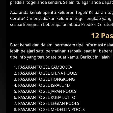
prediksi togel anda sendiri. Selain itu agar anda dapa
Apa anda kenali apa itu keluaran togel? Keluaran tog
Cerutu4D menyediakan keluaran togel lengkap yang 
sesuai keinginan beberapa pembaca Prediksi Cerutu4
12 Pas
Buat kenali dan dalami bermacam tipe informasi da
lebih pelajari satu permainan terbaik, saat ini beb
tipe info yang terupdate buat kamu. Berikut ini ialah
PASARAN TOGEL CAMBODIA
PASARAN TOGEL CHINA POOLS
PASARAN TOGEL HONGKONG
PASARAN TOGEL ISRAEL 4D
PASARAN TOGEL JAPAN POOLS
PASARAN TOGEL KUBA LOTTO
PASARAN TOGEL LEGIAN POOLS
PASARAN TOGEL MEDELLIN POOLS