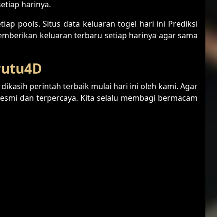
etiap harinya.
ap pools. Situs data keluaran togel hari ini Prediksi
mberikan keluaran terbaru setiap harinya agar sama
erutu4D
dikasih perintah terbaik mulai hari ini oleh kami. Agar
e resmi dan terpercaya. Kita selalu membagi bermacam