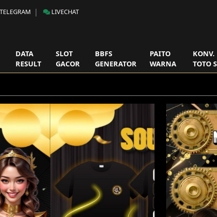
TELEGRAM
LIVECHAT
DATA
SLOT
BBFS
PAITO
KONV.
RESULT
GACOR
GENERATOR
WARNA
TOTO 