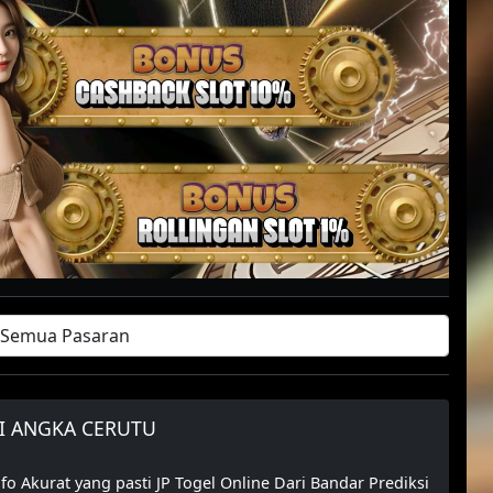
SI ANGKA CERUTU
fo Akurat yang pasti JP Togel Online Dari Bandar Prediksi