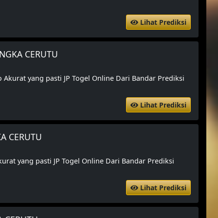
Lihat Prediksi
ANGKA CERUTU
 Akurat yang pasti JP Togel Online Dari Bandar Prediksi
Lihat Prediksi
KA CERUTU
urat yang pasti JP Togel Online Dari Bandar Prediksi
Lihat Prediksi