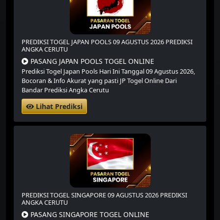
PREDIKSI TOGEL JAPAN POOLS 09 AGUSTUS 2026 PREDIKSI
ANGKA CERUTU
PASANG JAPAN POOLS TOGEL ONLINE
Prediksi Togel Japan Pools Hari Ini Tanggal 09 Agustus 2026,
Bocoran & Info Akurat yang pasti JP Togel Online Dari
Bandar Prediksi Angka Cerutu
Lihat Prediksi
PREDIKSI TOGEL SINGAPORE 09 AGUSTUS 2026 PREDIKSI
ANGKA CERUTU
PASANG SINGAPORE TOGEL ONLINE