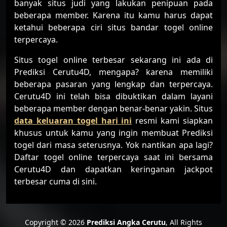
banyak situs judi yang lakukan penipuan pada
beberapa member. Karena itu kamu harus dapat
ketahui beberapa ciri situs bandar togel online
terpercaya.
Situs togel online terbesar sekarang ini ada di
Prediksi Cerutu4D, mengapa? karena memiliki
beberapa pasaran yang lengkap dan terpercaya.
Cerutu4D ini telah bisa dibuktikan dalam layani
beberapa member dengan benar-benar yakin. Situs
data keluaran togel hari ini
resmi kami siapkan
khusus untuk kamu yang ingin membuat Prediksi
togel dari masa seterusnya. Yok nantikan apa lagi?
Daftar togel online terpercaya saat ini bersama
Cerutu4D dan dapatkan keringanan jackpot
terbesar cuma di sini.
Copyright © 2026
Prediksi Angka Cerutu
, All Rights