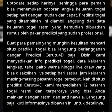
uptodate setiap harinya, sehingga para pemain
bisa menemukan bocoran angka keluaran togel
setiap hari dengan mudah dan cepat. Prediksi togel
yang ditampilkan ini diambil langsung dari data
keluaran togel resmi yang kemudian dibuatkan
rumus oleh pakar prediksi yang sudah profesional.
Buat para pemain yang mungkin kesulitan mencari
situs prediksi togel bisa langsung berlangganan
dengan Prediksi Cerutu4D saja. Disini kami
menyediakan info
prediksi togel
, data keluaran
lengkap, tabel paito warna hingga live draw yang
bisa disaksikan live setiap hari sesuai jam keluaran
masing-masing pasaran togel tersebut. Nah di situs
prediksi Cerutu4D kami menyediakan 12 pasaran
togel resmi dan terpercaya yang bisa Anda
mainkan dengan resmi dan anti nawala. Langsung
saja ikuti informasinya dibawah ini untuk detailnya.