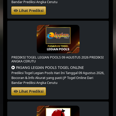
Bandar Prediksi Angka Cerutu
Lihat Prediksi
PREDIKSI TOGEL LEGIAN POOLS 09 AGUSTUS 2026 PREDIKSI
ANGKA CERUTU
PASANG LEGIAN POOLS TOGEL ONLINE
Prediksi Togel Legian Pools Hari Ini Tanggal 09 Agustus 2026,
Bocoran & Info Akurat yang pasti JP Togel Online Dari
Bandar Prediksi Angka Cerutu
Lihat Prediksi