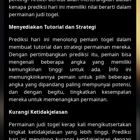
kenapa prediksi hari ini memiliki nilai berarti dalam
permainan judi togel.
Menyediakan Tutorial dan Strategi
Prediksi hari ini menolong pemain togel dalam
membuat tutorial dan strategi permainan mereka.
Dengan pertimbangkan prediksi itu, pemain bisa
mengenali beberapa angka yang memiliki
kemungkinan tinggi untuk ada. Info ini
memungkinkannya pemain untuk pilih beberapa
angka yang dipandang paling mempunyai potensi,
dan dengan begitu, tingkatkan kesempatan
mereka untuk memenangkan permainan.
Kurangi Ketidakjelasan
Permainan judi togel kerap kali mengikutsertakan
tingkat ketidakjelasan yang lebih tinggi. Prediksi
hari ini menolong kurangi ketidakjelasan dengan