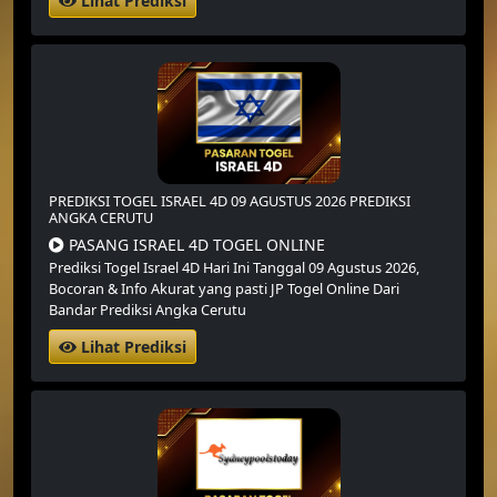
Lihat Prediksi
PREDIKSI TOGEL ISRAEL 4D 09 AGUSTUS 2026 PREDIKSI
ANGKA CERUTU
PASANG ISRAEL 4D TOGEL ONLINE
Prediksi Togel Israel 4D Hari Ini Tanggal 09 Agustus 2026,
Bocoran & Info Akurat yang pasti JP Togel Online Dari
Bandar Prediksi Angka Cerutu
Lihat Prediksi