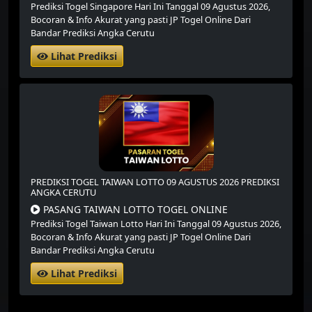
Prediksi Togel Singapore Hari Ini Tanggal 09 Agustus 2026,
Bocoran & Info Akurat yang pasti JP Togel Online Dari
Bandar Prediksi Angka Cerutu
Lihat Prediksi
PREDIKSI TOGEL TAIWAN LOTTO 09 AGUSTUS 2026 PREDIKSI
ANGKA CERUTU
PASANG TAIWAN LOTTO TOGEL ONLINE
Prediksi Togel Taiwan Lotto Hari Ini Tanggal 09 Agustus 2026,
Bocoran & Info Akurat yang pasti JP Togel Online Dari
Bandar Prediksi Angka Cerutu
Lihat Prediksi