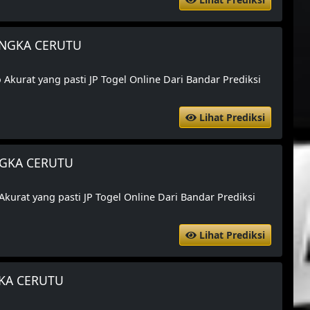
ANGKA CERUTU
 Akurat yang pasti JP Togel Online Dari Bandar Prediksi
Lihat Prediksi
NGKA CERUTU
Akurat yang pasti JP Togel Online Dari Bandar Prediksi
Lihat Prediksi
GKA CERUTU