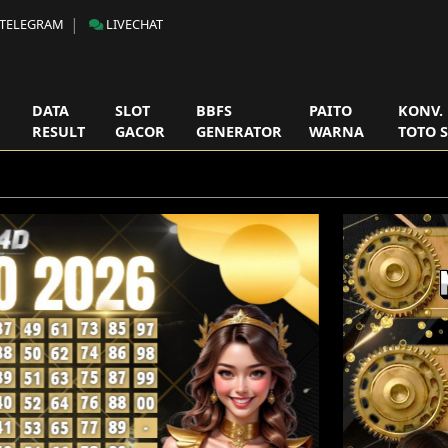
TELEGRAM
LIVECHAT
DATA
SLOT
BBFS
PAITO
KONV.
RESULT
GACOR
GENERATOR
WARNA
TOTO 