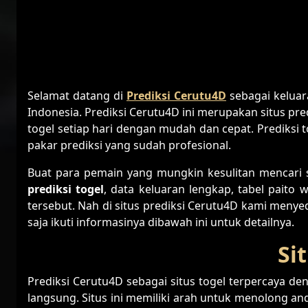
Selamat datang di
Prediksi Cerutu4D
sebagai keluara
Indonesia. Prediksi Cerutu4D ini merupakan situs pr
togel setiap hari dengan mudah dan cepat. Prediksi 
pakar prediksi yang sudah profesional.
Buat para pemain yang mungkin kesulitan mencari si
prediksi togel
, data keluaran lengkap, tabel paito 
tersebut. Nah di situs prediksi Cerutu4D kami meny
saja ikuti informasinya dibawah ini untuk detailnya.
Si
Prediksi Cerutu4D sebagai situs togel terpercaya de
langsung. Situs ini memiliki arah untuk menolong an