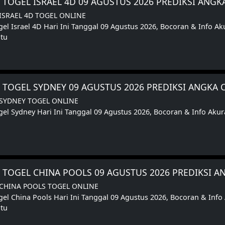
 TOGEL ISRAEL 4D 09 AGUSTUS 2026 PREDIKSI ANG
ISRAEL 4D TOGEL ONLINE
gel Israel 4D Hari Ini Tanggal 09 Agustus 2026,
Bocoran & Info Aku
tu
I TOGEL SYDNEY 09 AGUSTUS 2026 PREDIKSI ANGKA 
SYDNEY TOGEL ONLINE
gel Sydney Hari Ini Tanggal 09 Agustus 2026,
Bocoran & Info Akura
I TOGEL CHINA POOLS 09 AGUSTUS 2026 PREDIKSI 
CHINA POOLS TOGEL ONLINE
gel China Pools Hari Ini Tanggal 09 Agustus 2026,
Bocoran & Info 
tu