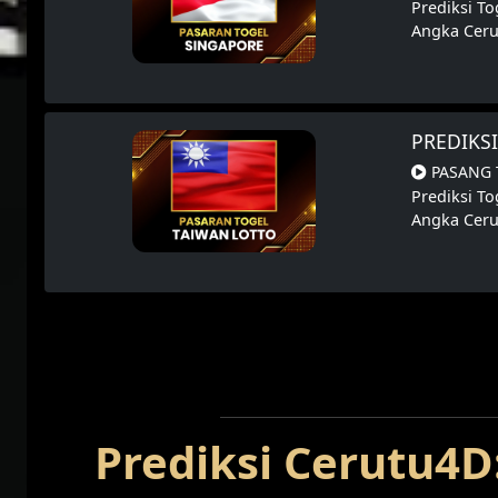
Prediksi To
Angka Ceru
PREDIKS
PASANG 
Prediksi To
Angka Ceru
Prediksi Cerutu4D: