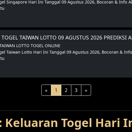
gel Singapore Hari Ini Tanggal 09 Agustus 2026,
Bocoran & Info Ak
tu
I TOGEL TAIWAN LOTTO 09 AGUSTUS 2026 PREDIKSI 
TAIWAN LOTTO TOGEL ONLINE
gel Taiwan Lotto Hari Ini Tanggal 09 Agustus 2026,
Bocoran & Info
tu
«
1
2
3
»
 Keluaran Togel Hari I