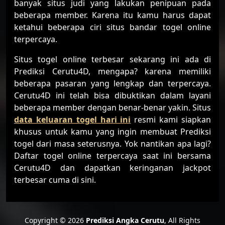
banyak situs judi yang lakukan penipuan pada
beberapa member. Karena itu kamu harus dapat
ketahui beberapa ciri situs bandar togel online
terpercaya.
Situs togel online terbesar sekarang ini ada di
Prediksi Cerutu4D, mengapa? karena memiliki
beberapa pasaran yang lengkap dan terpercaya.
Cerutu4D ini telah bisa dibuktikan dalam layani
beberapa member dengan benar-benar yakin. Situs
data keluaran togel hari ini
resmi kami siapkan
khusus untuk kamu yang ingin membuat Prediksi
togel dari masa seterusnya. Yok nantikan apa lagi?
Daftar togel online terpercaya saat ini bersama
Cerutu4D dan dapatkan keringanan jackpot
terbesar cuma di sini.
Copyright © 2026
Prediksi Angka Cerutu
, All Rights