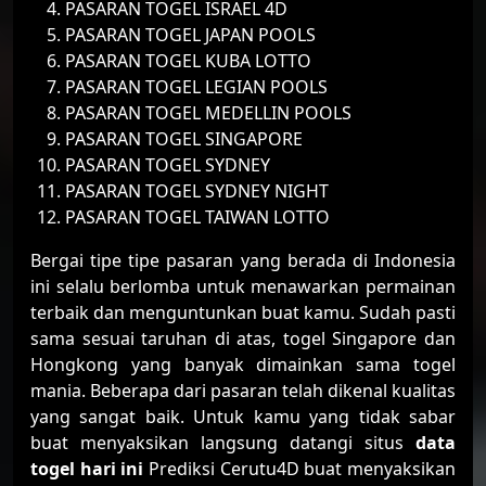
PASARAN TOGEL ISRAEL 4D
PASARAN TOGEL JAPAN POOLS
PASARAN TOGEL KUBA LOTTO
PASARAN TOGEL LEGIAN POOLS
PASARAN TOGEL MEDELLIN POOLS
PASARAN TOGEL SINGAPORE
PASARAN TOGEL SYDNEY
PASARAN TOGEL SYDNEY NIGHT
PASARAN TOGEL TAIWAN LOTTO
Bergai tipe tipe pasaran yang berada di Indonesia
ini selalu berlomba untuk menawarkan permainan
terbaik dan menguntunkan buat kamu. Sudah pasti
sama sesuai taruhan di atas, togel Singapore dan
Hongkong yang banyak dimainkan sama togel
mania. Beberapa dari pasaran telah dikenal kualitas
yang sangat baik. Untuk kamu yang tidak sabar
buat menyaksikan langsung datangi situs
data
togel hari ini
Prediksi Cerutu4D buat menyaksikan