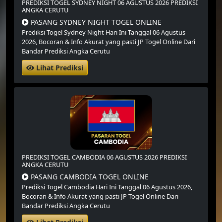
PREDIKSI TOGEL SYDNEY NIGHT 06 AGUSTUS 2026 PREDIKSI
ANGKA CERUTU
PASANG SYDNEY NIGHT TOGEL ONLINE
Prediksi Togel Sydney Night Hari Ini Tanggal 06 Agustus
2026,
Bocoran & Info Akurat yang pasti JP Togel Online Dari
Bandar Prediksi Angka Cerutu
Lihat Prediksi
PREDIKSI TOGEL CAMBODIA 06 AGUSTUS 2026 PREDIKSI
ANGKA CERUTU
PASANG CAMBODIA TOGEL ONLINE
Prediksi Togel Cambodia Hari Ini Tanggal 06 Agustus 2026,
Bocoran & Info Akurat yang pasti JP Togel Online Dari
Bandar Prediksi Angka Cerutu