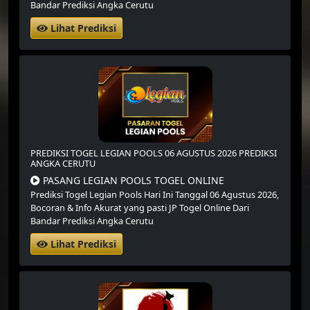
Bandar Prediksi Angka Cerutu
Lihat Prediksi
PREDIKSI TOGEL LEGIAN POOLS 06 AGUSTUS 2026 PREDIKSI
ANGKA CERUTU
PASANG LEGIAN POOLS TOGEL ONLINE
Prediksi Togel Legian Pools Hari Ini Tanggal 06 Agustus 2026,
Bocoran & Info Akurat yang pasti JP Togel Online Dari
Bandar Prediksi Angka Cerutu
Lihat Prediksi