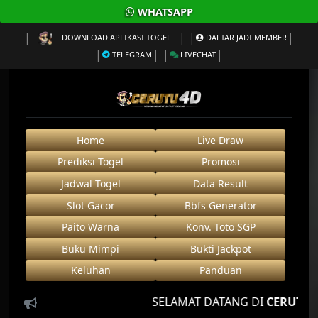
WHATSAPP
DOWNLOAD APLIKASI TOGEL
DAFTAR JADI MEMBER
TELEGRAM
LIVECHAT
Home
Live Draw
Prediksi Togel
Promosi
Jadwal Togel
Data Result
Slot Gacor
Bbfs Generator
Paito Warna
Konv. Toto SGP
Buku Mimpi
Bukti Jackpot
Keluhan
Panduan
SELAMAT DATANG DI
CERUTU4D
B