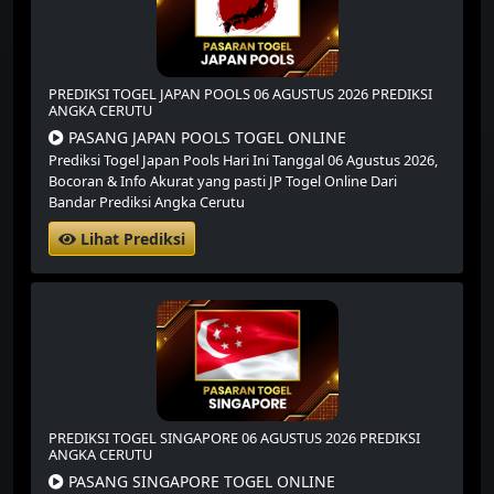
PREDIKSI TOGEL JAPAN POOLS 06 AGUSTUS 2026 PREDIKSI
ANGKA CERUTU
PASANG JAPAN POOLS TOGEL ONLINE
Prediksi Togel Japan Pools Hari Ini Tanggal 06 Agustus 2026,
Bocoran & Info Akurat yang pasti JP Togel Online Dari
Bandar Prediksi Angka Cerutu
Lihat Prediksi
PREDIKSI TOGEL SINGAPORE 06 AGUSTUS 2026 PREDIKSI
ANGKA CERUTU
PASANG SINGAPORE TOGEL ONLINE