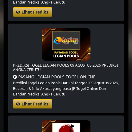
Bandar Prediksi Angka Cerutu
Lihat Prediksi
PREDIKSI TOGEL LEGIAN POOLS 09 AGUSTUS 2026 PREDIKSI
ANGKA CERUTU
PASANG LEGIAN POOLS TOGEL ONLINE
Prediksi Togel Legian Pools Hari Ini Tanggal 09 Agustus 2026,
Bocoran & Info Akurat yang pasti JP Togel Online Dari
Bandar Prediksi Angka Cerutu
Lihat Prediksi