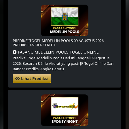
PREDIKSI TOGEL MEDELLIN POOLS 09 AGUSTUS 2026
PREDIKSI ANGKA CERUTU
PASANG MEDELLIN POOLS TOGEL ONLINE
Prediksi Togel Medellin Pools Hari Ini Tanggal 09 Agustus
2026,
Bocoran & Info Akurat yang pasti JP Togel Online Dari
Bandar Prediksi Angka Cerutu
Lihat Prediksi