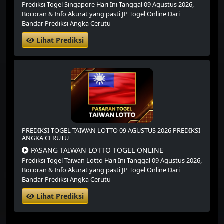
Prediksi Togel Singapore Hari Ini Tanggal 09 Agustus 2026,
Bocoran & Info Akurat yang pasti JP Togel Online Dari
Bandar Prediksi Angka Cerutu
Lihat Prediksi
PREDIKSI TOGEL TAIWAN LOTTO 09 AGUSTUS 2026 PREDIKSI
ANGKA CERUTU
PASANG TAIWAN LOTTO TOGEL ONLINE
Prediksi Togel Taiwan Lotto Hari Ini Tanggal 09 Agustus 2026,
Bocoran & Info Akurat yang pasti JP Togel Online Dari
Bandar Prediksi Angka Cerutu
Lihat Prediksi