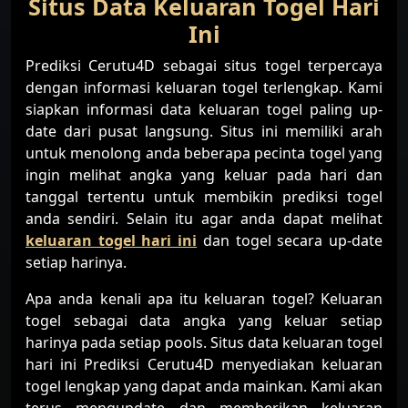
Situs Data Keluaran Togel Hari
Ini
Prediksi Cerutu4D sebagai situs togel terpercaya
dengan informasi keluaran togel terlengkap. Kami
siapkan informasi data keluaran togel paling up-
date dari pusat langsung. Situs ini memiliki arah
untuk menolong anda beberapa pecinta togel yang
ingin melihat angka yang keluar pada hari dan
tanggal tertentu untuk membikin prediksi togel
anda sendiri. Selain itu agar anda dapat melihat
keluaran togel hari ini
dan togel secara up-date
setiap harinya.
Apa anda kenali apa itu keluaran togel? Keluaran
togel sebagai data angka yang keluar setiap
harinya pada setiap pools. Situs data keluaran togel
hari ini Prediksi Cerutu4D menyediakan keluaran
togel lengkap yang dapat anda mainkan. Kami akan