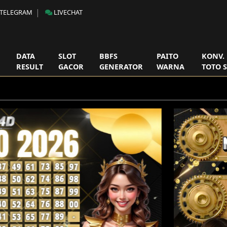
TELEGRAM
LIVECHAT
DATA
SLOT
BBFS
PAITO
KONV.
RESULT
GACOR
GENERATOR
WARNA
TOTO 