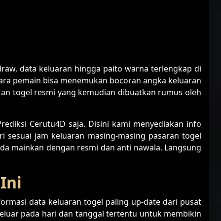
 draw, data keluaran hingga paito warna terlengkap di
ga para pemain bisa menemukan bocoran angka keluaran
uaran togel resmi yang kemudian dibuatkan rumus oleh
rediksi Cerutu4D saja. Disini kami menyediakan info
hari sesuai jam keluaran masing-masing pasaran togel
Anda mainkan dengan resmi dan anti nawala. Langsung
Ini
ormasi data keluaran togel paling up-date dari pusat
keluar pada hari dan tanggal tertentu untuk membikin