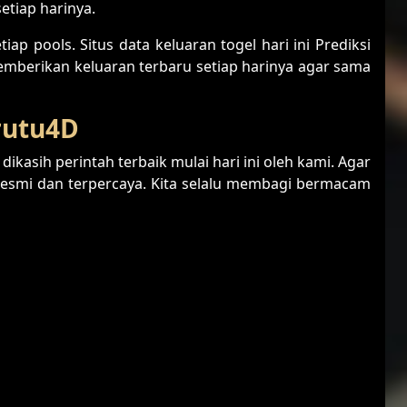
etiap harinya.
ap pools. Situs data keluaran togel hari ini Prediksi
mberikan keluaran terbaru setiap harinya agar sama
erutu4D
dikasih perintah terbaik mulai hari ini oleh kami. Agar
e resmi dan terpercaya. Kita selalu membagi bermacam