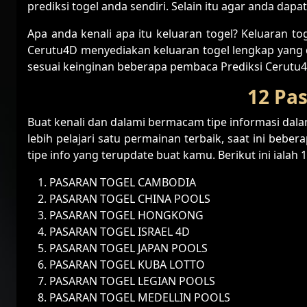
prediksi togel anda sendiri. Selain itu agar anda dapa
Apa anda kenali apa itu keluaran togel? Keluaran tog
Cerutu4D menyediakan keluaran togel lengkap yang 
sesuai keinginan beberapa pembaca Prediksi Cerutu4
12 Pas
Buat kenali dan dalami bermacam tipe informasi da
lebih pelajari satu permainan terbaik, saat ini beb
tipe info yang terupdate buat kamu. Berikut ini ialah
PASARAN TOGEL CAMBODIA
PASARAN TOGEL CHINA POOLS
PASARAN TOGEL HONGKONG
PASARAN TOGEL ISRAEL 4D
PASARAN TOGEL JAPAN POOLS
PASARAN TOGEL KUBA LOTTO
PASARAN TOGEL LEGIAN POOLS
PASARAN TOGEL MEDELLIN POOLS