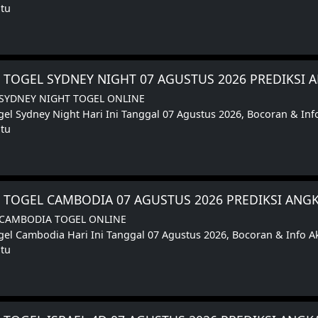
tu
I TOGEL SYDNEY NIGHT 07 AGUSTUS 2026 PREDIKSI 
SYDNEY NIGHT TOGEL ONLINE
gel Sydney Night Hari Ini Tanggal 07 Agustus 2026,
Bocoran & Info
tu
I TOGEL CAMBODIA 07 AGUSTUS 2026 PREDIKSI ANG
CAMBODIA TOGEL ONLINE
gel Cambodia Hari Ini Tanggal 07 Agustus 2026,
Bocoran & Info Ak
tu