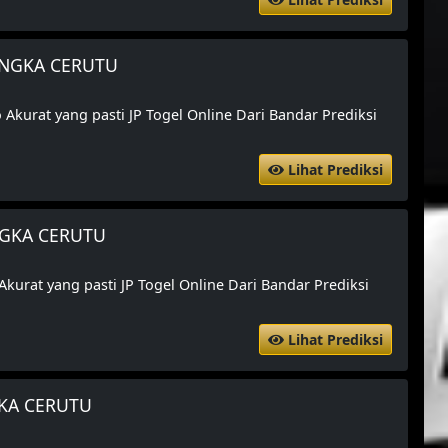
ANGKA CERUTU
 Akurat yang pasti JP Togel Online Dari Bandar Prediksi
Lihat Prediksi
NGKA CERUTU
Akurat yang pasti JP Togel Online Dari Bandar Prediksi
Lihat Prediksi
GKA CERUTU