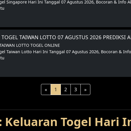
gel Singapore Hari Ini Tanggal 07 Agustus 2026,
Bocoran & Info Ak
tu
I TOGEL TAIWAN LOTTO 07 AGUSTUS 2026 PREDIKSI 
TAIWAN LOTTO TOGEL ONLINE
gel Taiwan Lotto Hari Ini Tanggal 07 Agustus 2026,
Bocoran & Info
tu
«
1
2
3
»
 Keluaran Togel Hari I