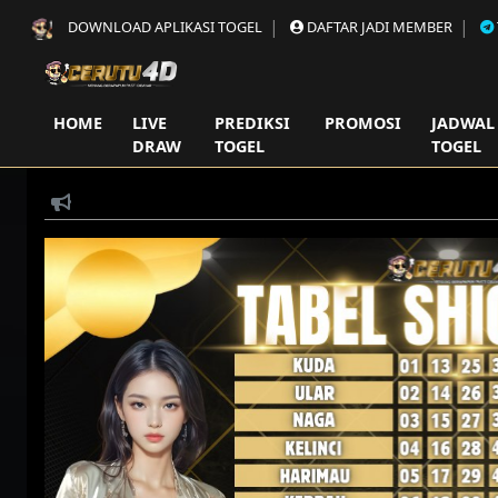
DOWNLOAD APLIKASI TOGEL
DAFTAR JADI MEMBER
HOME
LIVE
PREDIKSI
PROMOSI
JADWAL
DRAW
TOGEL
TOGEL