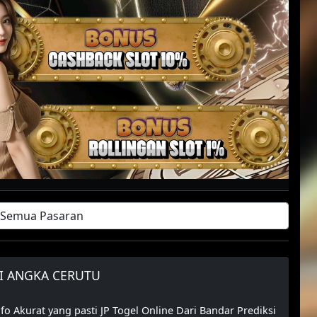
SI ANGKA CERUTU
fo Akurat yang pasti JP Togel Online Dari Bandar Prediksi