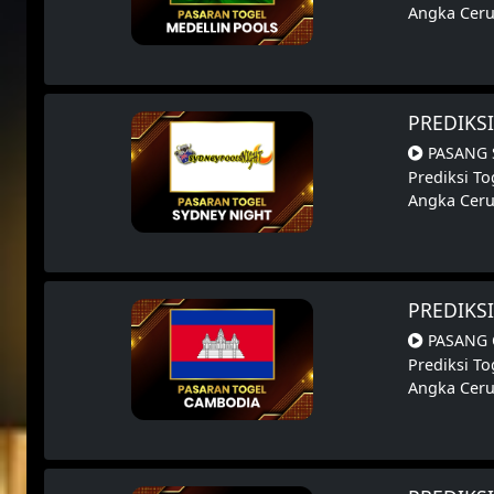
Angka Ceru
PREDIKS
PASANG 
Prediksi To
Angka Ceru
PREDIKS
PASANG 
Prediksi To
Angka Ceru