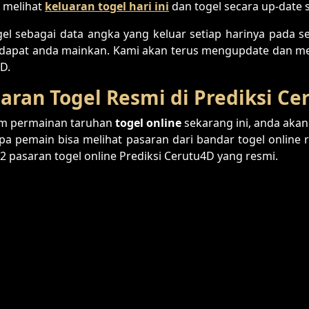
t melihat
keluaran togel hari ini
dan togel secara up-date s
el sebagai data angka yang keluar setiap harinya pada seti
dapat anda mainkan. Kami akan terus mengupdate dan me
D.
aran Togel Resmi di Prediksi C
lam permainan taruhan
togel online
sekarang ini, anda akan 
erapa pemain bisa melihat pasaran dari bandar togel onlin
 12 pasaran togel online Prediksi Cerutu4D yang resmi.