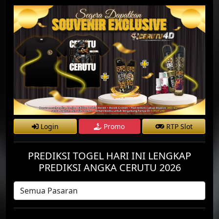
Login
Promo
RTP Slot
PREDIKSI TOGEL HARI INI LENGKAP
PREDIKSI ANGKA CERUTU 2026