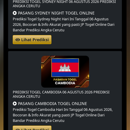
PREDIKSI TOGEL SYDNEY NIGHT 06 AGUSTUS 2026 PREDIKSI
ANGKA CERUTU
PASANG SYDNEY NIGHT TOGEL ONLINE
Prediksi Togel Sydney Night Hari Ini Tanggal 06 Agustus
2026,
Bocoran & Info Akurat yang pasti JP Togel Online Dari
Bandar Prediksi Angka Cerutu
Lihat Prediksi
PREDIKSI TOGEL CAMBODIA 06 AGUSTUS 2026 PREDIKSI
ANGKA CERUTU
PASANG CAMBODIA TOGEL ONLINE
Prediksi Togel Cambodia Hari Ini Tanggal 06 Agustus 2026,
Bocoran & Info Akurat yang pasti JP Togel Online Dari
Bandar Prediksi Angka Cerutu