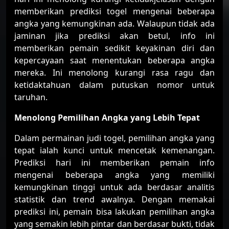
memberikan prediksi togel mengenai beberapa
angka yang kemungkinan ada. Walaupun tidak ada
jaminan jika prediksi akan betul, info ini
memberikan pemain sedikit keyakinan diri dan
kepercayaan saat menentukan beberapa angka
mereka. Ini menolong kurangi rasa ragu dan
ketidaktahuan dalam putuskan nomor untuk
taruhan.
Menolong Pemilihan Angka yang Lebih Tepat
Dalam permainan judi togel, pemilihan angka yang
tepat ialah kunci untuk mencetak kemenangan.
Prediksi hari ini memberikan pemain info
mengenai beberapa angka yang memiliki
kemungkinan tinggi untuk ada berdasar analitis
statistik dan trend awalnya. Dengan memakai
prediksi ini, pemain bisa lakukan pemilihan angka
yang semakin lebih pintar dan berdasar bukti, tidak