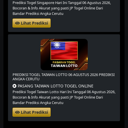
Prediksi Togel Singapore Hari Ini Tanggal 06 Agustus 2026,
Bocoran & Info Akurat yang pasti JP Togel Online Dari
Bandar Prediksi Angka Cerutu
Lihat Prediksi
PREDIKSI TOGEL TAIWAN LOTTO 06 AGUSTUS 2026 PREDIKSI
ANGKA CERUTU
PASANG TAIWAN LOTTO TOGEL ONLINE
Prediksi Togel Taiwan Lotto Hari Ini Tanggal 06 Agustus 2026,
Bocoran & Info Akurat yang pasti JP Togel Online Dari
Bandar Prediksi Angka Cerutu
Lihat Prediksi