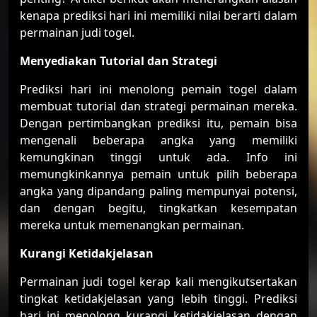
kenapa prediksi hari ini memiliki nilai berarti dalam
permainan judi togel.
Menyediakan Tutorial dan Strategi
Prediksi hari ini menolong pemain togel dalam
membuat tutorial dan strategi permainan mereka.
Dengan pertimbangkan prediksi itu, pemain bisa
mengenali beberapa angka yang memiliki
kemungkinan tinggi untuk ada. Info ini
memungkinkannya pemain untuk pilih beberapa
angka yang dipandang paling mempunyai potensi,
dan dengan begitu, tingkatkan kesempatan
mereka untuk memenangkan permainan.
Kurangi Ketidakjelasan
Permainan judi togel kerap kali mengikutsertakan
tingkat ketidakjelasan yang lebih tinggi. Prediksi
hari ini menolong kurangi ketidakjelasan dengan