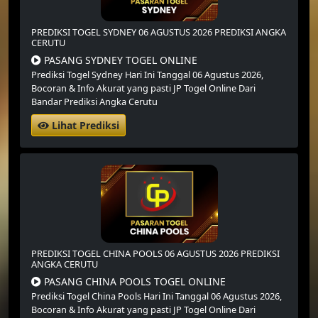
PREDIKSI TOGEL SYDNEY 06 AGUSTUS 2026 PREDIKSI ANGKA
CERUTU
PASANG SYDNEY TOGEL ONLINE
Prediksi Togel Sydney Hari Ini Tanggal 06 Agustus 2026,
Bocoran & Info Akurat yang pasti JP Togel Online Dari
Bandar Prediksi Angka Cerutu
Lihat Prediksi
PREDIKSI TOGEL CHINA POOLS 06 AGUSTUS 2026 PREDIKSI
ANGKA CERUTU
PASANG CHINA POOLS TOGEL ONLINE
Prediksi Togel China Pools Hari Ini Tanggal 06 Agustus 2026,
Bocoran & Info Akurat yang pasti JP Togel Online Dari