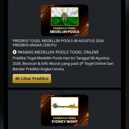
PREDIKSI TOGEL MEDELLIN POOLS 06 AGUSTUS 2026
PREDIKSI ANGKA CERUTU
PASANG MEDELLIN POOLS TOGEL ONLINE
Prediksi Togel Medellin Pools Hari Ini Tanggal 06 Agustus
2026,
Bocoran & Info Akurat yang pasti JP Togel Online Dari
Bandar Prediksi Angka Cerutu
Lihat Prediksi