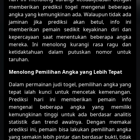
memberikan prediksi togel mengenai beberapa
angka yang kemungkinan ada. Walaupun tidak ada
jaminan jika prediksi akan betul, info ini
memberikan pemain sedikit keyakinan diri dan
kepercayaan saat menentukan beberapa angka
mereka. Ini menolong kurangi rasa ragu dan
ketidaktahuan dalam putuskan nomor untuk
taruhan.
Menolong Pemilihan Angka yang Lebih Tepat
Dalam permainan judi togel, pemilihan angka yang
tepat ialah kunci untuk mencetak kemenangan.
Prediksi hari ini memberikan pemain info
mengenai beberapa angka yang memiliki
kemungkinan tinggi untuk ada berdasar analitis
statistik dan trend awalnya. Dengan memakai
prediksi ini, pemain bisa lakukan pemilihan angka
yang semakin lebih pintar dan berdasar bukti, tidak