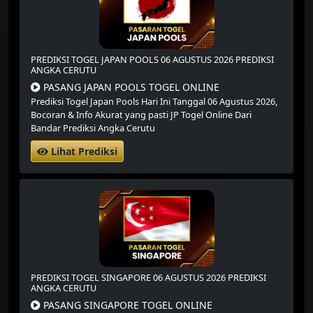
PREDIKSI TOGEL JAPAN POOLS 06 AGUSTUS 2026 PREDIKSI
ANGKA CERUTU
PASANG JAPAN POOLS TOGEL ONLINE
Prediksi Togel Japan Pools Hari Ini Tanggal 06 Agustus 2026,
Bocoran & Info Akurat yang pasti JP Togel Online Dari
Bandar Prediksi Angka Cerutu
Lihat Prediksi
PREDIKSI TOGEL SINGAPORE 06 AGUSTUS 2026 PREDIKSI
ANGKA CERUTU
PASANG SINGAPORE TOGEL ONLINE