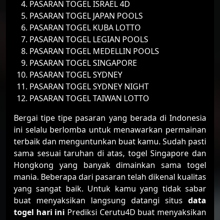
PASARAN TOGEL ISRAEL 4D
PASARAN TOGEL JAPAN POOLS
PASARAN TOGEL KUBA LOTTO
PASARAN TOGEL LEGIAN POOLS
PASARAN TOGEL MEDELLIN POOLS
PASARAN TOGEL SINGAPORE
PASARAN TOGEL SYDNEY
PASARAN TOGEL SYDNEY NIGHT
PASARAN TOGEL TAIWAN LOTTO
Bergai tipe tipe pasaran yang berada di Indonesia
ini selalu berlomba untuk menawarkan permainan
terbaik dan menguntunkan buat kamu. Sudah pasti
sama sesuai taruhan di atas, togel Singapore dan
Hongkong yang banyak dimainkan sama togel
mania. Beberapa dari pasaran telah dikenal kualitas
yang sangat baik. Untuk kamu yang tidak sabar
buat menyaksikan langsung datangi situs
data
togel hari ini
Prediksi Cerutu4D buat menyaksikan