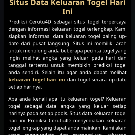
Situs Data Keluaran Togel Hari
Ini
Prediksi Cerutu4D sebagai situs togel terpercaya
dengan informasi keluaran togel terlengkap. Kami
siapkan informasi data keluaran togel paling up-
date dari pusat langsung. Situs ini memiliki arah
untuk menolong anda beberapa pecinta togel yang
ingin melihat angka yang keluar pada hari dan
tanggal tertentu untuk membikin prediksi togel
anda sendiri. Selain itu agar anda dapat melihat
keluaran togel hari ini
dan togel secara up-date
setiap harinya.
Apa anda kenali apa itu keluaran togel? Keluaran
togel sebagai data angka yang keluar setiap
harinya pada setiap pools. Situs data keluaran togel
hari ini Prediksi Cerutu4D menyediakan keluaran
togel lengkap yang dapat anda mainkan. Kami akan