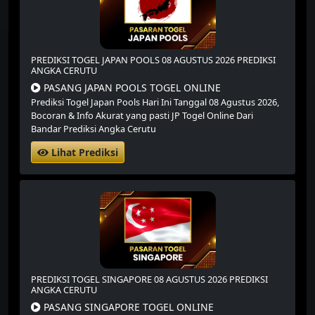
PREDIKSI TOGEL JAPAN POOLS 08 AGUSTUS 2026 PREDIKSI
ANGKA CERUTU
PASANG JAPAN POOLS TOGEL ONLINE
Prediksi Togel Japan Pools Hari Ini Tanggal 08 Agustus 2026,
Bocoran & Info Akurat yang pasti JP Togel Online Dari
Bandar Prediksi Angka Cerutu
Lihat Prediksi
PREDIKSI TOGEL SINGAPORE 08 AGUSTUS 2026 PREDIKSI
ANGKA CERUTU
PASANG SINGAPORE TOGEL ONLINE