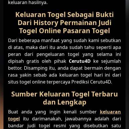
keluaran hasilnya.
Keluaran Togel Sebagai Bukti
Dari History Permainan Judi
Togel Online Pasaran Togel
Dari beberapa manfaat yang sudah kami sebutkan
di atas, maka dari itu anda sudah tahu seperti apa
peran dari pengeluaran togel yang selama ini
dipisah gratis oleh pihak
Cerutu4D
ke sejumlah
bettor. Disamping itu, anda dapat bermain dengan
rasa yakin sebab ada keluaran togel hari ini dari
situs togel online terpercaya Prediksi Cerutu4D.
Sumber Keluaran Togel Terbaru
dan Lengkap
Buat anda yang ingin kenali sumber
keluaran
togel
itu darimanakah, jawabannya adalah dari
bandar judi togel resmi yang disebutkan satu