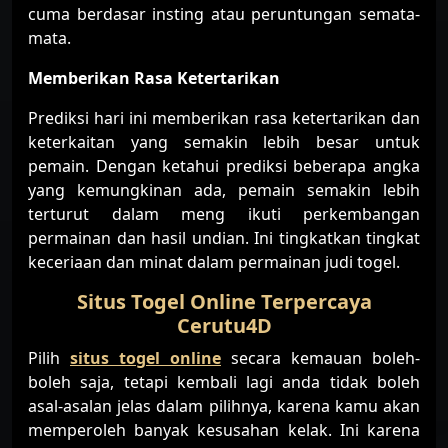
cuma berdasar insting atau peruntungan semata-
mata.
Memberikan Rasa Ketertarikan
Prediksi hari ini memberikan rasa ketertarikan dan
keterkaitan yang semakin lebih besar untuk
pemain. Dengan ketahui prediksi beberapa angka
yang kemungkinan ada, pemain semakin lebih
terturut dalam meng ikuti perkembangan
permainan dan hasil undian. Ini tingkatkan tingkat
keceriaan dan minat dalam permainan judi togel.
Situs Togel Online Terpercaya
Cerutu4D
Pilih
situs togel online
secara kemauan boleh-
boleh saja, tetapi kembali lagi anda tidak boleh
asal-asalan jelas dalam pilihnya, karena kamu akan
memperoleh banyak kesusahan kelak. Ini karena