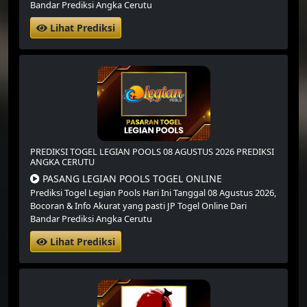
Bandar Prediksi Angka Cerutu
Lihat Prediksi
PREDIKSI TOGEL LEGIAN POOLS 08 AGUSTUS 2026 PREDIKSI
ANGKA CERUTU
PASANG LEGIAN POOLS TOGEL ONLINE
Prediksi Togel Legian Pools Hari Ini Tanggal 08 Agustus 2026,
Bocoran & Info Akurat yang pasti JP Togel Online Dari
Bandar Prediksi Angka Cerutu
Lihat Prediksi