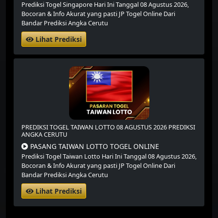
Prediksi Togel Singapore Hari Ini Tanggal 08 Agustus 2026,
Bocoran & Info Akurat yang pasti JP Togel Online Dari
Bandar Prediksi Angka Cerutu
Lihat Prediksi
PREDIKSI TOGEL TAIWAN LOTTO 08 AGUSTUS 2026 PREDIKSI
ANGKA CERUTU
PASANG TAIWAN LOTTO TOGEL ONLINE
Prediksi Togel Taiwan Lotto Hari Ini Tanggal 08 Agustus 2026,
Bocoran & Info Akurat yang pasti JP Togel Online Dari
Bandar Prediksi Angka Cerutu
Lihat Prediksi