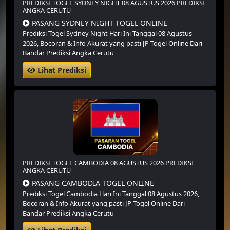
PREDIKSI TOGEL SYDNEY NIGHT 08 AGUSTUS 2026 PREDIKSI
ANGKA CERUTU
PASANG SYDNEY NIGHT TOGEL ONLINE
Prediksi Togel Sydney Night Hari Ini Tanggal 08 Agustus
2026,
Bocoran & Info Akurat yang pasti JP Togel Online Dari
Bandar Prediksi Angka Cerutu
Lihat Prediksi
PREDIKSI TOGEL CAMBODIA 08 AGUSTUS 2026 PREDIKSI
ANGKA CERUTU
PASANG CAMBODIA TOGEL ONLINE
Prediksi Togel Cambodia Hari Ini Tanggal 08 Agustus 2026,
Bocoran & Info Akurat yang pasti JP Togel Online Dari
Bandar Prediksi Angka Cerutu