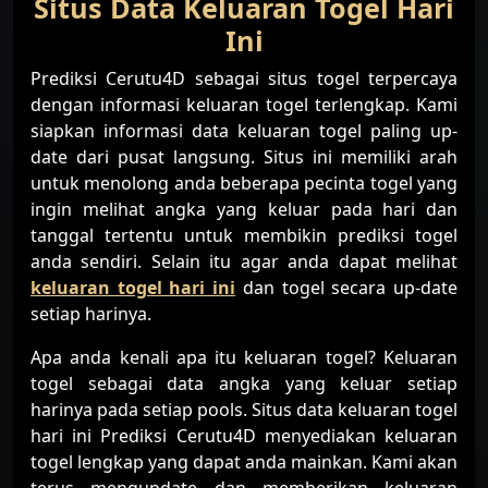
Situs Data Keluaran Togel Hari
Ini
Prediksi Cerutu4D sebagai situs togel terpercaya
dengan informasi keluaran togel terlengkap. Kami
siapkan informasi data keluaran togel paling up-
date dari pusat langsung. Situs ini memiliki arah
untuk menolong anda beberapa pecinta togel yang
ingin melihat angka yang keluar pada hari dan
tanggal tertentu untuk membikin prediksi togel
anda sendiri. Selain itu agar anda dapat melihat
keluaran togel hari ini
dan togel secara up-date
setiap harinya.
Apa anda kenali apa itu keluaran togel? Keluaran
togel sebagai data angka yang keluar setiap
harinya pada setiap pools. Situs data keluaran togel
hari ini Prediksi Cerutu4D menyediakan keluaran
togel lengkap yang dapat anda mainkan. Kami akan