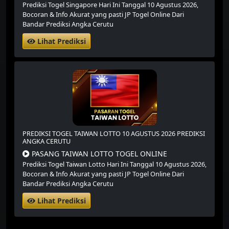
Prediksi Togel Singapore Hari Ini Tanggal 10 Agustus 2026,
Bocoran & Info Akurat yang pasti JP Togel Online Dari
Bandar Prediksi Angka Cerutu
Lihat Prediksi
PREDIKSI TOGEL TAIWAN LOTTO 10 AGUSTUS 2026 PREDIKSI
ANGKA CERUTU
PASANG TAIWAN LOTTO TOGEL ONLINE
Prediksi Togel Taiwan Lotto Hari Ini Tanggal 10 Agustus 2026,
Bocoran & Info Akurat yang pasti JP Togel Online Dari
Bandar Prediksi Angka Cerutu
Lihat Prediksi