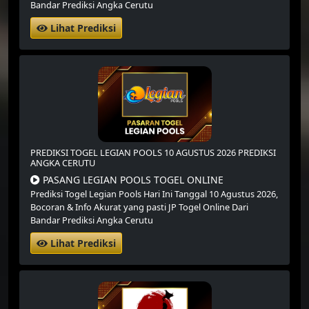
Bandar Prediksi Angka Cerutu
Lihat Prediksi
PREDIKSI TOGEL LEGIAN POOLS 10 AGUSTUS 2026 PREDIKSI
ANGKA CERUTU
PASANG LEGIAN POOLS TOGEL ONLINE
Prediksi Togel Legian Pools Hari Ini Tanggal 10 Agustus 2026,
Bocoran & Info Akurat yang pasti JP Togel Online Dari
Bandar Prediksi Angka Cerutu
Lihat Prediksi