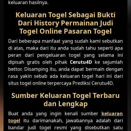
keluaran hasilnya.
Keluaran Togel Sebagai Bukti
Dari History Permainan Judi
Togel Online Pasaran Togel
Dari beberapa manfaat yang sudah kami sebutkan
di atas, maka dari itu anda sudah tahu seperti apa
peran dari pengeluaran togel yang selama ini
dipisah gratis oleh pihak
Cerutu4D
ke sejumlah
bettor. Disamping itu, anda dapat bermain dengan
rasa yakin sebab ada keluaran togel hari ini dari
situs togel online terpercaya Prediksi Cerutu4D.
Sumber Keluaran Togel Terbaru
dan Lengkap
Buat anda yang ingin kenali sumber
keluaran
togel
itu darimanakah, jawabannya adalah dari
bandar judi togel resmi yang disebutkan satu