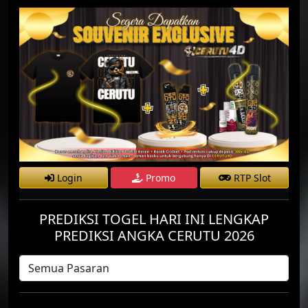
Login
Promo
RTP Slot
PREDIKSI TOGEL HARI INI LENGKAP
PREDIKSI ANGKA CERUTU 2026