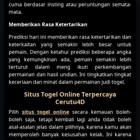
cuma berdasar insting atau peruntungan semata-
mata.
Memberikan Rasa Ketertarikan
Prediksi hari ini memberikan rasa ketertarikan dan
keterkaitan yang semakin lebih besar untuk
pemain. Dengan ketahui prediksi beberapa angka
yang kemungkinan ada, pemain semakin lebih
terturut dalam meng ikuti perkembangan
permainan dan hasil undian. Ini tingkatkan tingkat
keceriaan dan minat dalam permainan judi togel.
Situs Togel Online Terpercaya
Cerutu4D
Pilih
situs togel online
secara kemauan boleh-
boleh saja, tetapi kembali lagi anda tidak boleh
asal-asalan jelas dalam pilihnya, karena kamu akan
memperoleh banyak kesusahan kelak. Ini karena