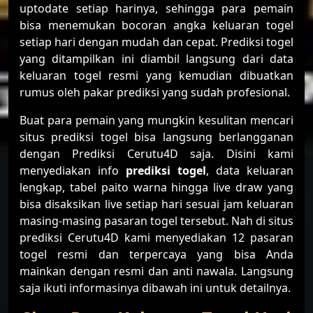
uptodate setiap harinya, sehingga para pemain
bisa menemukan bocoran angka keluaran togel
setiap hari dengan mudah dan cepat. Prediksi togel
yang ditampilkan ini diambil langsung dari data
keluaran togel resmi yang kemudian dibuatkan
rumus oleh pakar prediksi yang sudah profesional.
Buat para pemain yang mungkin kesulitan mencari
situs prediksi togel bisa langsung berlangganan
dengan Prediksi Cerutu4D saja. Disini kami
menyediakan info
prediksi togel
, data keluaran
lengkap, tabel paito warna hingga live draw yang
bisa disaksikan live setiap hari sesuai jam keluaran
masing-masing pasaran togel tersebut. Nah di situs
prediksi Cerutu4D kami menyediakan 12 pasaran
togel resmi dan terpercaya yang bisa Anda
mainkan dengan resmi dan anti nawala. Langsung
saja ikuti informasinya dibawah ini untuk detailnya.