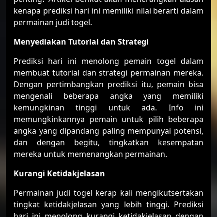
kenapa prediksi hari ini memiliki nilai berarti dalam
permainan judi togel.
Menyediakan Tutorial dan Strategi
Prediksi hari ini menolong pemain togel dalam
membuat tutorial dan strategi permainan mereka.
Dengan pertimbangkan prediksi itu, pemain bisa
mengenali beberapa angka yang memiliki
kemungkinan tinggi untuk ada. Info ini
memungkinkannya pemain untuk pilih beberapa
angka yang dipandang paling mempunyai potensi,
dan dengan begitu, tingkatkan kesempatan
mereka untuk memenangkan permainan.
Kurangi Ketidakjelasan
Permainan judi togel kerap kali mengikutsertakan
tingkat ketidakjelasan yang lebih tinggi. Prediksi
hari ini menolong kurangi ketidakjelasan dengan