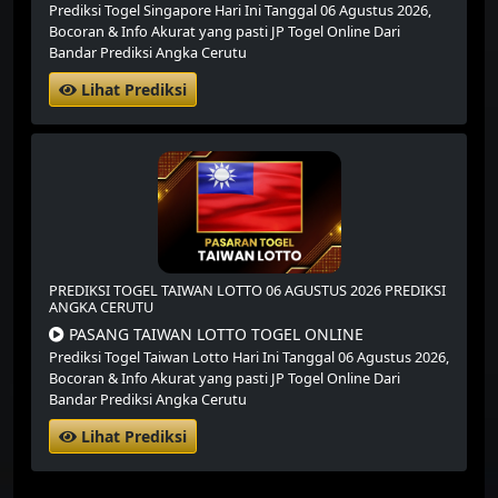
Prediksi Togel Singapore Hari Ini Tanggal 06 Agustus 2026,
Bocoran & Info Akurat yang pasti JP Togel Online Dari
Bandar Prediksi Angka Cerutu
Lihat Prediksi
PREDIKSI TOGEL TAIWAN LOTTO 06 AGUSTUS 2026 PREDIKSI
ANGKA CERUTU
PASANG TAIWAN LOTTO TOGEL ONLINE
Prediksi Togel Taiwan Lotto Hari Ini Tanggal 06 Agustus 2026,
Bocoran & Info Akurat yang pasti JP Togel Online Dari
Bandar Prediksi Angka Cerutu
Lihat Prediksi