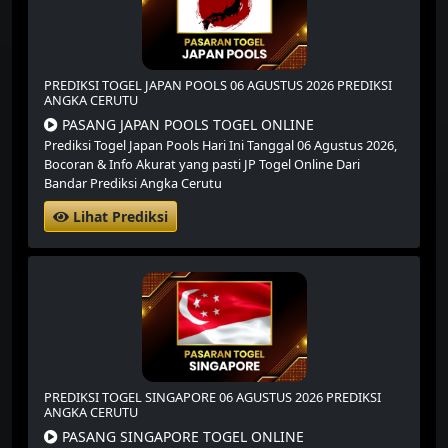
PREDIKSI TOGEL JAPAN POOLS 06 AGUSTUS 2026 PREDIKSI
ANGKA CERUTU
PASANG JAPAN POOLS TOGEL ONLINE
Prediksi Togel Japan Pools Hari Ini Tanggal 06 Agustus 2026,
Bocoran & Info Akurat yang pasti JP Togel Online Dari
Bandar Prediksi Angka Cerutu
Lihat Prediksi
PREDIKSI TOGEL SINGAPORE 06 AGUSTUS 2026 PREDIKSI
ANGKA CERUTU
PASANG SINGAPORE TOGEL ONLINE