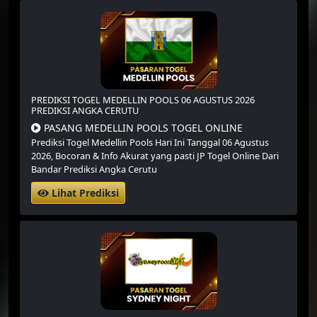
PREDIKSI TOGEL MEDELLIN POOLS 06 AGUSTUS 2026
PREDIKSI ANGKA CERUTU
PASANG MEDELLIN POOLS TOGEL ONLINE
Prediksi Togel Medellin Pools Hari Ini Tanggal 06 Agustus
2026,
Bocoran & Info Akurat yang pasti JP Togel Online Dari
Bandar Prediksi Angka Cerutu
Lihat Prediksi