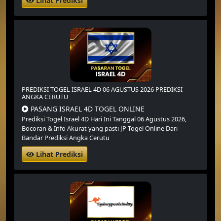
Lihat Prediksi
PREDIKSI TOGEL ISRAEL 4D 06 AGUSTUS 2026 PREDIKSI
ANGKA CERUTU
PASANG ISRAEL 4D TOGEL ONLINE
Prediksi Togel Israel 4D Hari Ini Tanggal 06 Agustus 2026,
Bocoran & Info Akurat yang pasti JP Togel Online Dari
Bandar Prediksi Angka Cerutu
Lihat Prediksi