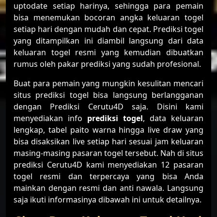
uptodate setiap harinya, sehingga para pemain
bisa menemukan bocoran angka keluaran togel
setiap hari dengan mudah dan cepat. Prediksi togel
yang ditampilkan ini diambil langsung dari data
keluaran togel resmi yang kemudian dibuatkan
rumus oleh pakar prediksi yang sudah profesional.
Buat para pemain yang mungkin kesulitan mencari
situs prediksi togel bisa langsung berlangganan
dengan Prediksi Cerutu4D saja. Disini kami
menyediakan info
prediksi togel
, data keluaran
lengkap, tabel paito warna hingga live draw yang
bisa disaksikan live setiap hari sesuai jam keluaran
masing-masing pasaran togel tersebut. Nah di situs
prediksi Cerutu4D kami menyediakan 12 pasaran
togel resmi dan terpercaya yang bisa Anda
mainkan dengan resmi dan anti nawala. Langsung
saja ikuti informasinya dibawah ini untuk detailnya.