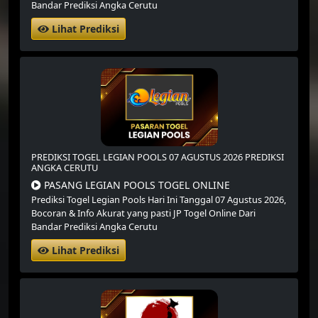
Bandar Prediksi Angka Cerutu
Lihat Prediksi
PREDIKSI TOGEL LEGIAN POOLS 07 AGUSTUS 2026 PREDIKSI
ANGKA CERUTU
PASANG LEGIAN POOLS TOGEL ONLINE
Prediksi Togel Legian Pools Hari Ini Tanggal 07 Agustus 2026,
Bocoran & Info Akurat yang pasti JP Togel Online Dari
Bandar Prediksi Angka Cerutu
Lihat Prediksi