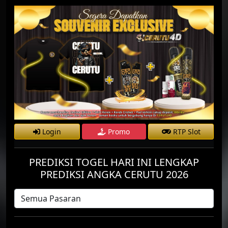
Login
Promo
RTP Slot
PREDIKSI TOGEL HARI INI LENGKAP
PREDIKSI ANGKA CERUTU 2026