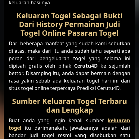
keluaran hasilnya.
Keluaran Togel Sebagai Bukti
Dari History Permainan Judi
Togel Online Pasaran Togel
Dari beberapa manfaat yang sudah kami sebutkan
di atas, maka dari itu anda sudah tahu seperti apa
peran dari pengeluaran togel yang selama ini
dipisah gratis oleh pihak
Cerutu4D
ke sejumlah
bettor. Disamping itu, anda dapat bermain dengan
rasa yakin sebab ada keluaran togel hari ini dari
situs togel online terpercaya Prediksi Cerutu4D.
Sumber Keluaran Togel Terbaru
dan Lengkap
Buat anda yang ingin kenali sumber
keluaran
togel
itu darimanakah, jawabannya adalah dari
bandar judi togel resmi yang disebutkan satu