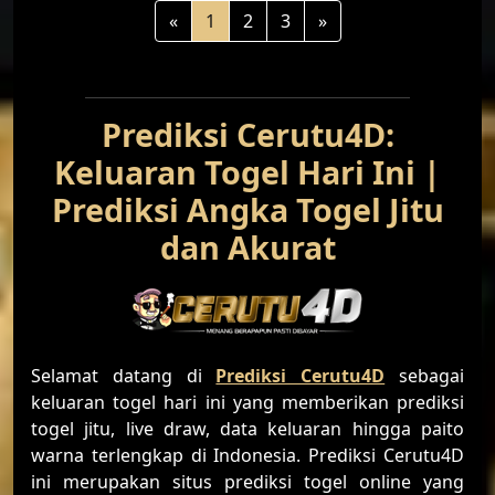
«
1
2
3
»
Prediksi Cerutu4D:
Keluaran Togel Hari Ini |
Prediksi Angka Togel Jitu
dan Akurat
Selamat datang di
Prediksi Cerutu4D
sebagai
keluaran togel hari ini yang memberikan prediksi
togel jitu, live draw, data keluaran hingga paito
warna terlengkap di Indonesia. Prediksi Cerutu4D
ini merupakan situs prediksi togel online yang