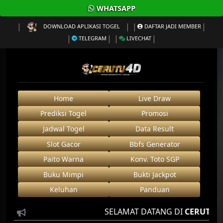
WHATSAPP
DOWNLOAD APLIKASI TOGEL
DAFTAR JADI MEMBER
TELEGRAM
LIVECHAT
Home
Live Draw
Prediksi Togel
Promosi
Jadwal Togel
Data Result
Slot Gacor
Bbfs Generator
Paito Warna
Konv. Toto SGP
Buku Mimpi
Bukti Jackpot
Keluhan
Panduan
SELAMAT DATANG DI
CERUTU4D
BA