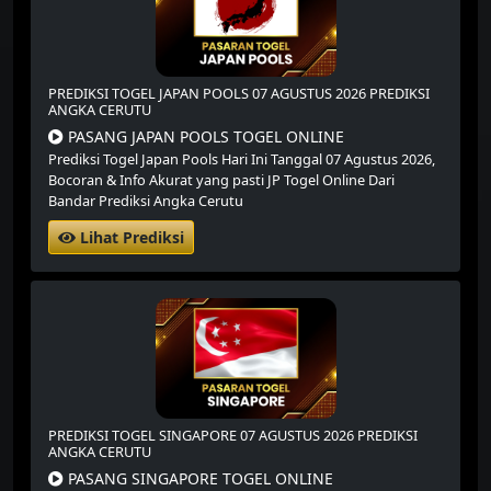
PREDIKSI TOGEL JAPAN POOLS 07 AGUSTUS 2026 PREDIKSI
ANGKA CERUTU
PASANG JAPAN POOLS TOGEL ONLINE
Prediksi Togel Japan Pools Hari Ini Tanggal 07 Agustus 2026,
Bocoran & Info Akurat yang pasti JP Togel Online Dari
Bandar Prediksi Angka Cerutu
Lihat Prediksi
PREDIKSI TOGEL SINGAPORE 07 AGUSTUS 2026 PREDIKSI
ANGKA CERUTU
PASANG SINGAPORE TOGEL ONLINE