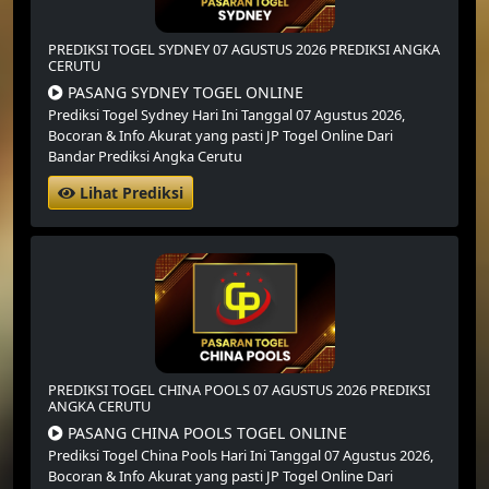
PREDIKSI TOGEL SYDNEY 07 AGUSTUS 2026 PREDIKSI ANGKA
CERUTU
PASANG SYDNEY TOGEL ONLINE
Prediksi Togel Sydney Hari Ini Tanggal 07 Agustus 2026,
Bocoran & Info Akurat yang pasti JP Togel Online Dari
Bandar Prediksi Angka Cerutu
Lihat Prediksi
PREDIKSI TOGEL CHINA POOLS 07 AGUSTUS 2026 PREDIKSI
ANGKA CERUTU
PASANG CHINA POOLS TOGEL ONLINE
Prediksi Togel China Pools Hari Ini Tanggal 07 Agustus 2026,
Bocoran & Info Akurat yang pasti JP Togel Online Dari