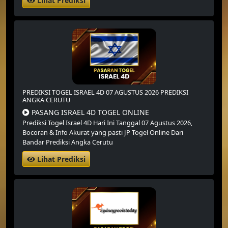
Lihat Prediksi
PREDIKSI TOGEL ISRAEL 4D 07 AGUSTUS 2026 PREDIKSI
ANGKA CERUTU
PASANG ISRAEL 4D TOGEL ONLINE
Prediksi Togel Israel 4D Hari Ini Tanggal 07 Agustus 2026,
Bocoran & Info Akurat yang pasti JP Togel Online Dari
Bandar Prediksi Angka Cerutu
Lihat Prediksi