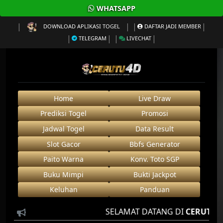
WHATSAPP
DOWNLOAD APLIKASI TOGEL
DAFTAR JADI MEMBER
TELEGRAM
LIVECHAT
Home
Live Draw
Prediksi Togel
Promosi
Jadwal Togel
Data Result
Slot Gacor
Bbfs Generator
Paito Warna
Konv. Toto SGP
Buku Mimpi
Bukti Jackpot
Keluhan
Panduan
SELAMAT DATANG DI
CERUTU4D
B