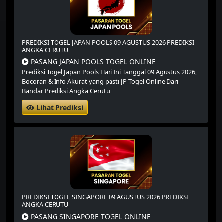
PREDIKSI TOGEL JAPAN POOLS 09 AGUSTUS 2026 PREDIKSI
ANGKA CERUTU
PASANG JAPAN POOLS TOGEL ONLINE
Prediksi Togel Japan Pools Hari Ini Tanggal 09 Agustus 2026,
Bocoran & Info Akurat yang pasti JP Togel Online Dari
Bandar Prediksi Angka Cerutu
Lihat Prediksi
PREDIKSI TOGEL SINGAPORE 09 AGUSTUS 2026 PREDIKSI
ANGKA CERUTU
PASANG SINGAPORE TOGEL ONLINE