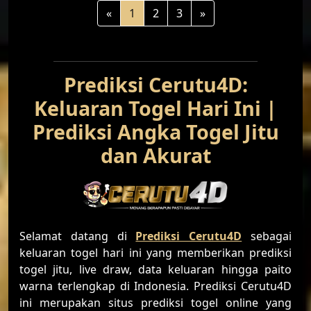
«
1
2
3
»
Prediksi Cerutu4D:
Keluaran Togel Hari Ini |
Prediksi Angka Togel Jitu
dan Akurat
Selamat datang di
Prediksi Cerutu4D
sebagai
keluaran togel hari ini yang memberikan prediksi
togel jitu, live draw, data keluaran hingga paito
warna terlengkap di Indonesia. Prediksi Cerutu4D
ini merupakan situs prediksi togel online yang