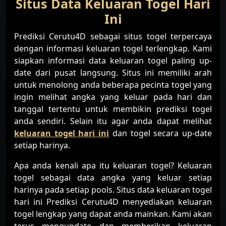
Situs Data Keluaran Togel Hari
Ini
Prediksi Cerutu4D sebagai situs togel terpercaya
dengan informasi keluaran togel terlengkap. Kami
siapkan informasi data keluaran togel paling up-
date dari pusat langsung. Situs ini memiliki arah
untuk menolong anda beberapa pecinta togel yang
ingin melihat angka yang keluar pada hari dan
tanggal tertentu untuk membikin prediksi togel
anda sendiri. Selain itu agar anda dapat melihat
keluaran togel hari ini
dan togel secara up-date
setiap harinya.
Apa anda kenali apa itu keluaran togel? Keluaran
togel sebagai data angka yang keluar setiap
harinya pada setiap pools. Situs data keluaran togel
hari ini Prediksi Cerutu4D menyediakan keluaran
togel lengkap yang dapat anda mainkan. Kami akan