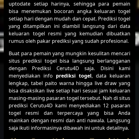
uptodate setiap harinya, sehingga para pemain
bisa menemukan bocoran angka keluaran togel
setiap hari dengan mudah dan cepat. Prediksi togel
yang ditampilkan ini diambil langsung dari data
keluaran togel resmi yang kemudian dibuatkan
rumus oleh pakar prediksi yang sudah profesional.
Buat para pemain yang mungkin kesulitan mencari
situs prediksi togel bisa langsung berlangganan
dengan Prediksi Cerutu4D saja. Disini kami
menyediakan info
prediksi togel
, data keluaran
lengkap, tabel paito warna hingga live draw yang
bisa disaksikan live setiap hari sesuai jam keluaran
masing-masing pasaran togel tersebut. Nah di situs
prediksi Cerutu4D kami menyediakan 12 pasaran
togel resmi dan terpercaya yang bisa Anda
mainkan dengan resmi dan anti nawala. Langsung
saja ikuti informasinya dibawah ini untuk detailnya.