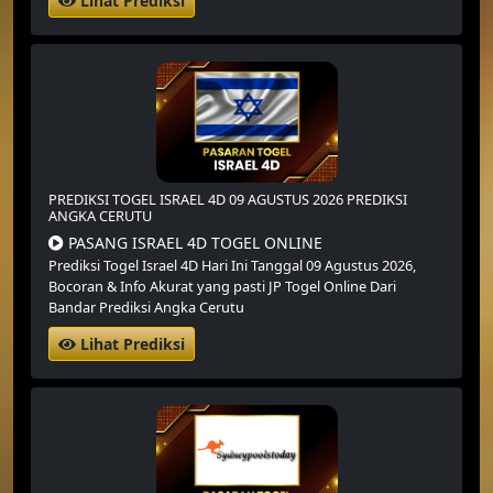
Lihat Prediksi
PREDIKSI TOGEL ISRAEL 4D 09 AGUSTUS 2026 PREDIKSI
ANGKA CERUTU
PASANG ISRAEL 4D TOGEL ONLINE
Prediksi Togel Israel 4D Hari Ini Tanggal 09 Agustus 2026,
Bocoran & Info Akurat yang pasti JP Togel Online Dari
Bandar Prediksi Angka Cerutu
Lihat Prediksi