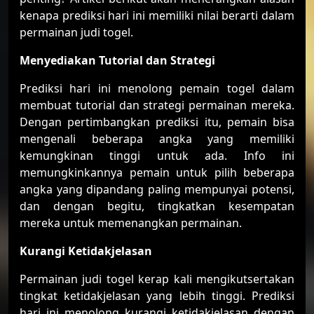
kenapa prediksi hari ini memiliki nilai berarti dalam
permainan judi togel.
Menyediakan Tutorial dan Strategi
Prediksi hari ini menolong pemain togel dalam
membuat tutorial dan strategi permainan mereka.
Dengan pertimbangkan prediksi itu, pemain bisa
mengenali beberapa angka yang memiliki
kemungkinan tinggi untuk ada. Info ini
memungkinkannya pemain untuk pilih beberapa
angka yang dipandang paling mempunyai potensi,
dan dengan begitu, tingkatkan kesempatan
mereka untuk memenangkan permainan.
Kurangi Ketidakjelasan
Permainan judi togel kerap kali mengikutsertakan
tingkat ketidakjelasan yang lebih tinggi. Prediksi
hari ini menolong kurangi ketidakjelasan dengan